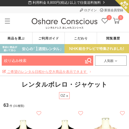
利用料金 8,800円(税込) 以上で往復送料無料
ログイン
新規会員登録
0
0
商品を選ぶ
ご利用ガイド
こだわり
閲覧履歴
絞り込み検索
人気順
ご希望のレンタル日程から空き商品を表示できます
レンタルボレロ・ジャケット
OZ
63
件 (31種類)