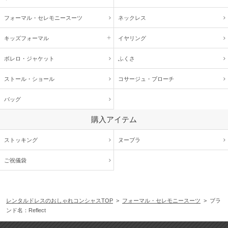
フォーマル・
セレモニースーツ
ネックレス
キッズ
フォーマル
イヤリング
ボレロ・ジャケット
ふくさ
ストール・ショール
コサージュ・
ブローチ
バッグ
購入アイテム
ストッキング
ヌーブラ
ご祝儀袋
レンタルドレスのおしゃれコンシャスTOP
>
フォーマル・セレモニースーツ
> ブラ
ンド名：Reflect