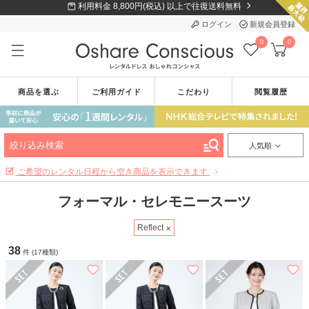
利用料金 8,800円(税込) 以上で往復送料無料
ログイン
新規会員登録
0
0
商品を選ぶ
ご利用ガイド
こだわり
閲覧履歴
絞り込み検索
人気順
ご希望のレンタル日程から空き商品を表示できます
フォーマル・セレモニースーツ
Reflect
38
件 (17種類)