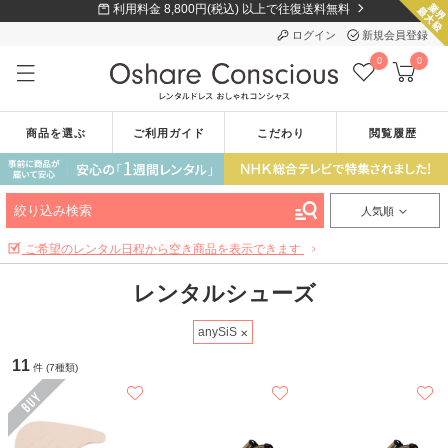
利用料金 8,800円(税込) 以上で往復送料無料
ログイン
新規会員登録
0
0
商品を選ぶ
ご利用ガイド
こだわり
閲覧履歴
絞り込み検索
人気順
ご希望のレンタル日程から空き商品を表示できます
レンタルシューズ
anySiS
11
件 (7種類)