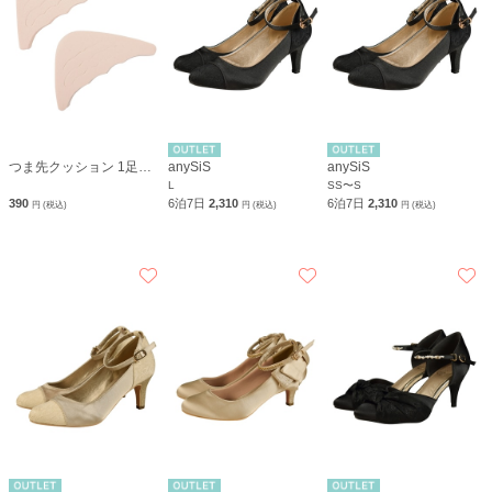
つま先クッション 1足分(2個入り)
anySiS
anySiS
L
SS〜S
390
6泊7日
2,310
6泊7日
2,310
円 (税込)
円 (税込)
円 (税込)