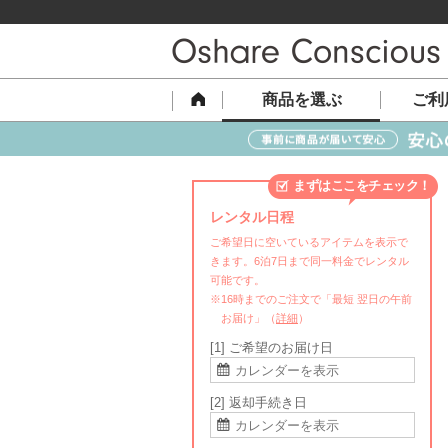
商品を選ぶ
ご利
まずはここをチェック！
レンタル日程
ご希望日に空いているアイテムを表示で
きます。6泊7日まで同一料金でレンタル
可能です。
※16時までのご注文で「最短 翌日の午前
お届け」（
詳細
）
[1] ご希望のお届け日
[2] 返却手続き日