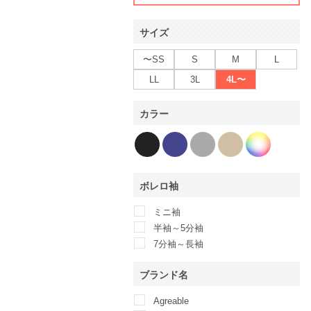
サイズ
〜SS
S
M
L
LL
3L
4L〜
カラー
ボレロ袖
ミニ袖
半袖～5分袖
7分袖～長袖
ブランド名
Agreable