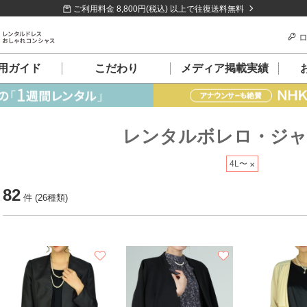
ご利用料金 8,800円(税込) 以上で往復送料無料
ロ
用ガイド
こだわり
メディア掲載実績
レンタルボレロ・ジ
4L〜
82
件 (26種類)