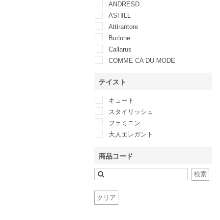
ANDRESD
ASHILL
Attirantore
Burlone
Callarus
COMME CA DU MODE
Couture Brooch
テイスト
DELLISE NOIR
Dorry Doll
キュート
DRESS DECO
スタイリッシュ
EPOCA
フェミニン
Genet Vivien
大人エレガント
GIRL
GRACE CONTINENTAL
商品コード
Han-nari
Hermoso
検索
Hermoso luxe
H・2・O
クリア
I am...
Je super