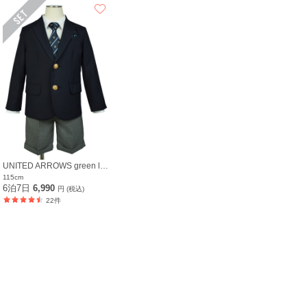
UNITED ARROWS green label relaxing
115cm
6泊7日
6,990
円 (税込)
22件