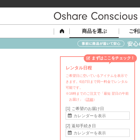
商品を選ぶ
ご利
まずはここをチェック！
レンタル日程
ご希望日に空いているアイテムを表示で
きます。6泊7日まで同一料金でレンタル
可能です。
※16時までのご注文で「最短 翌日の午前
お届け」（
詳細
）
[1] ご希望のお届け日
[2] 返却手続き日