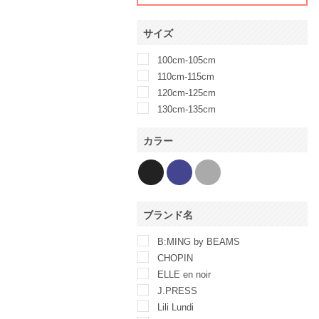
サイズ
100cm-105cm
110cm-115cm
120cm-125cm
130cm-135cm
カラー
ブランド名
B:MING by BEAMS
CHOPIN
ELLE en noir
J.PRESS
Lili Lundi