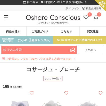
利用料金 8,800円(税込) 以上で往復送料無料
ログイン
新規会員登録
0
0
商品を選ぶ
ご利用ガイド
こだわり
閲覧履歴
絞り込み検索
人気順
ご希望のレンタル日程から空き商品を表示できます
コサージュ・ブローチ
シルバー系
168
件 (29種類)