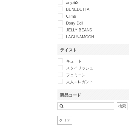
anySiS
BENEDETTA
Climb
Dorry Doll
JELLY BEANS
LAGUNAMOON
Le Chione JELLY BEANS
テイスト
Luceat
metoi
キュート
niana
スタイリッシュ
Style JELLY BEANS
フェミニン
Sweet As
大人エレガント
trattoria
vanity beauty
商品コード
検索
クリア