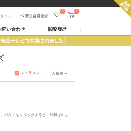
0
0
グイン
新規会員登録
お問い合わせ
閲覧履歴
ズ
♥
マイ
リスト
人気順
加」ボタンをクリックすると、登録されま