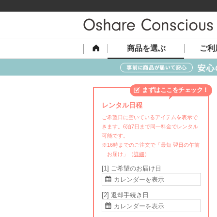
商品を選ぶ
ご利
まずはここをチェック！
レンタル日程
ご希望日に空いているアイテムを表示で
きます。6泊7日まで同一料金でレンタル
可能です。
※16時までのご注文で「最短 翌日の午前
お届け」（
詳細
）
[1] ご希望のお届け日
[2] 返却手続き日