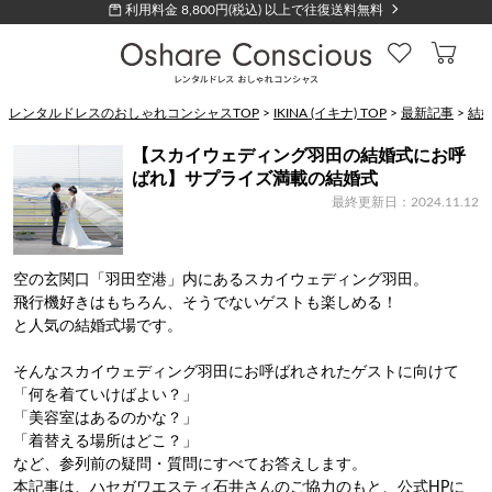
利用料金 8,800円(税込) 以上で往復送料無料
レンタルドレスのおしゃれコンシャスTOP
>
IKINA (イキナ) TOP
>
最新記事
>
結
【スカイウェディング羽田の結婚式にお呼
ばれ】サプライズ満載の結婚式
最終更新日：2024.11.12
空の玄関口「羽田空港」内にあるスカイウェディング羽田。
飛行機好きはもちろん、そうでないゲストも楽しめる！
と人気の結婚式場です。
そんなスカイウェディング羽田にお呼ばれされたゲストに向けて
「何を着ていけばよい？」
「美容室はあるのかな？」
「着替える場所はどこ？」
など、参列前の疑問・質問にすべてお答えします。
本記事は、ハセガワエスティ石井さんのご協力のもと、公式HPに