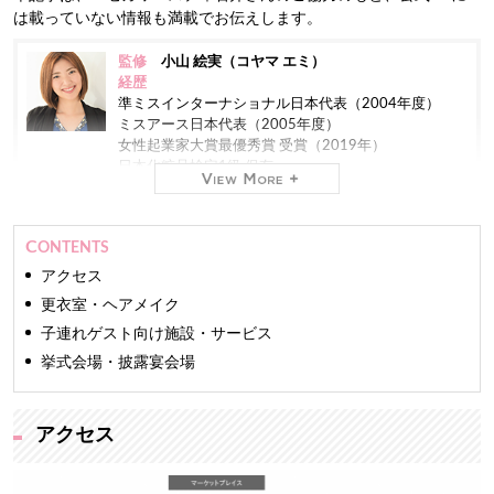
は載っていない情報も満載でお伝えします。
監修
小山 絵実（コヤマ エミ）
経歴
準ミスインターナショナル日本代表（2004年度）
ミスアース日本代表（2005年度）
女性起業家大賞最優秀賞 受賞（2019年）
日本化粧品検定1級 保有
現在
株式会社ミスコンシャス 代表取締役社長（2012年
CONTENTS
～）
業界最大級のインターネット専門
レンタルドレスショ
アクセス
ップ「おしゃれコンシャス」
を運営しています。
更衣室・ヘアメイク
子連れゲスト向け施設・サービス
ファッションモデルやアパレルバイヤーの経験もあ
り、おしゃれコンシャスでは主に商品の仕入れを担
挙式会場・披露宴会場
当。
TV、新聞をはじめとする100を超えるメディアに出演
しています。
アクセス
長年の経験と培った専門知識をもとに、信頼できるマ
ナー・ファッション・美の情報をお届けします。