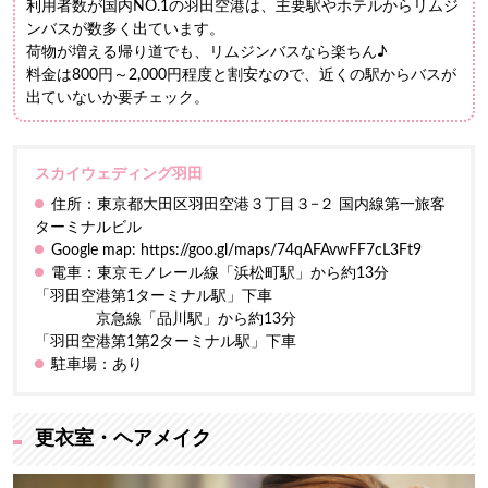
利用者数が国内NO.1の羽田空港は、主要駅やホテルからリムジ
ンバスが数多く出ています。
荷物が増える帰り道でも、リムジンバスなら楽ちん♪
料金は800円～2,000円程度と割安なので、近くの駅からバスが
出ていないか要チェック。
スカイウェディング羽田
住所：東京都大田区羽田空港３丁目３−２ 国内線第一旅客
ターミナルビル
Google map:
https://goo.gl/maps/74qAFAvwFF7cL3Ft9
電車：東京モノレール線「浜松町駅」から約13分
「羽田空港第1ターミナル駅」下車
京急線「品川駅」から約13分
「羽田空港第1第2ターミナル駅」下車
駐車場：あり
更衣室・ヘアメイク