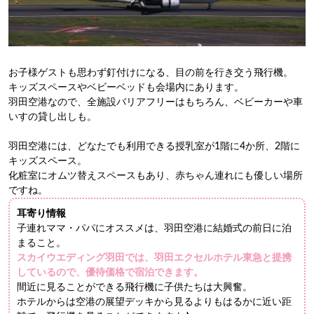
お子様ゲストも思わず釘付けになる、目の前を行き交う飛行機。
キッズスペースやベビーベッドも会場内にあります。
羽田空港なので、全施設バリアフリーはもちろん、ベビーカーや車
いすの貸し出しも。
羽田空港には、どなたでも利用できる授乳室が1階に4か所、2階に
キッズスペース。
化粧室にオムツ替えスペースもあり、赤ちゃん連れにも優しい場所
ですね。
耳寄り情報
子連れママ・パパにオススメは、羽田空港に結婚式の前日に泊
まること。
スカイウエディング羽田では、羽田エクセルホテル東急と提携
しているので、優待価格で宿泊できます。
間近に見ることができる飛行機に子供たちは大興奮。
ホテルからは空港の展望デッキから見るよりもはるかに近い距