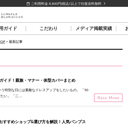
ご利用料金 8,800円(税込) 以上で往復送料無料
用ガイド
こだわり
メディア掲載実績
TOP
>
最新記事
装ガイド！親族・マナー・体型カバーまとめ
いう特別な日には素敵なドレスアップをしたいもの。 「50
い」 「二 …
おすすめショップ&選び方を解説！人気パンプス