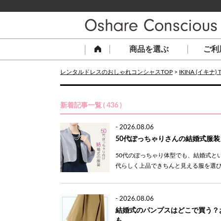
商品を選ぶ
ご利
レンタルドレスのおしゃれコンシャスTOP
>
IKINA (イキナ) 
新着記事一覧 ( 436 )
-
2026.08.06
50代ぽっちゃりさんの結婚式服
50代のぽっちゃり体型でも、結婚式と
代らしく上品できちんと見える服を選びた
-
2026.08.06
結婚式のパンプスはどこで買う？
も