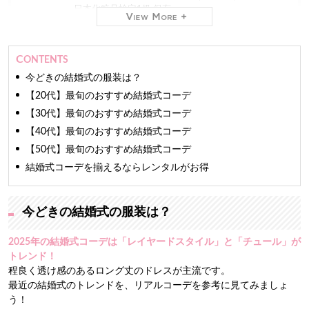
日本化粧品検定1級 保有
現在
株式会社ミスコンシャス 代表取締役社長（2012年
CONTENTS
～）
業界最大級のインターネット専門
レンタルドレスショ
今どきの結婚式の服装は？
ップ「おしゃれコンシャス」
を運営しています。
【20代】最旬のおすすめ結婚式コーデ
【30代】最旬のおすすめ結婚式コーデ
ファッションモデルやアパレルバイヤーの経験もあ
り、おしゃれコンシャスでは主に商品の仕入れを担
【40代】最旬のおすすめ結婚式コーデ
当。
【50代】最旬のおすすめ結婚式コーデ
TV、新聞をはじめとする100を超えるメディアに出演
しています。
結婚式コーデを揃えるならレンタルがお得
長年の経験と培った専門知識をもとに、信頼できるマ
ナー・ファッション・美の情報をお届けします。
今どきの結婚式の服装は？
2025
年の結婚式コーデは「レイヤードスタイル」と
「チュール」
が
トレンド！
程良く透け感のあるロング丈のドレスが主流です。
最近の結婚式のトレンドを、リアルコーデを参考に見てみましょ
う！