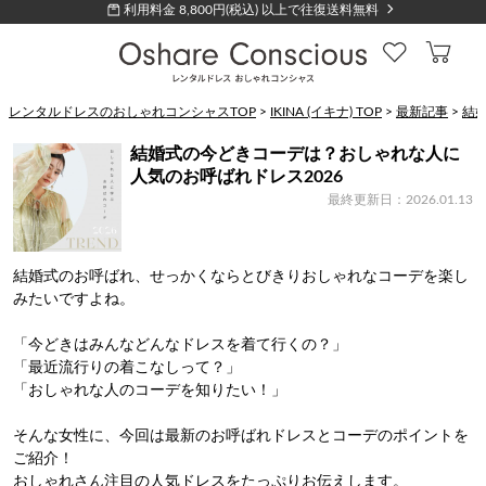
利用料金 8,800円(税込) 以上で往復送料無料
レンタルドレスのおしゃれコンシャスTOP
>
IKINA (イキナ) TOP
>
最新記事
>
結
結婚式の今どきコーデは？おしゃれな人に
人気のお呼ばれドレス2026
最終更新日：2026.01.13
結婚式のお呼ばれ、せっかくならとびきりおしゃれなコーデを楽し
みたいですよね。
「今どきはみんなどんなドレスを着て行くの？」
「最近流行りの着こなしって？」
「おしゃれな人のコーデを知りたい！」
そんな女性に、今回は最新のお呼ばれドレスとコーデのポイントを
ご紹介！
おしゃれさん注目の人気ドレスをたっぷりお伝えします。