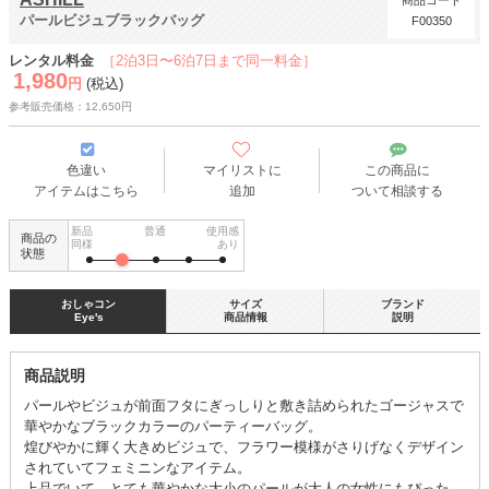
商品コード
パールビジュブラックバッグ
F00350
レンタル料金
［2泊3日〜6泊7日まで同一料金］
1,980
円
(税込)
参考販売価格：12,650円
色違い
マイリストに
この商品に
アイテムはこちら
追加
ついて相談する
新品
普通
使用感
商品の
同様
あり
状態
おしゃコン
サイズ
ブランド
Eye's
商品情報
説明
商品説明
パールやビジュが前面フタにぎっしりと敷き詰められたゴージャスで
華やかなブラックカラーのパーティーバッグ。
煌びやかに輝く大きめビジュで、フラワー模様がさりげなくデザイン
されていてフェミニンなアイテム。
上品でいて、とても華やかな大小のパールが大人の女性にもぴった