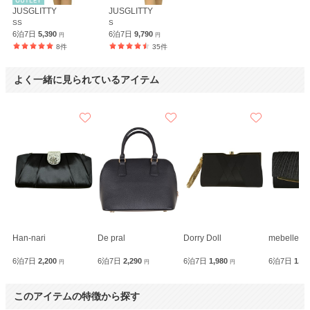
JUSGLITTY
JUSGLITTY
SS
S
6泊7日
5,390
6泊7日
9,790
円
円
8件
35件
よく一緒に見られているアイテム
Han-nari
De pral
Dorry Doll
mebelle m
6泊7日
2,200
6泊7日
2,290
6泊7日
1,980
6泊7日
1,9
円
円
円
このアイテムの特徴から探す