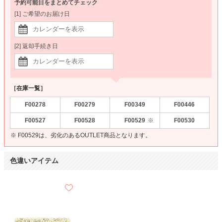
予約可能日をまとめてチェック
[1] ご希望のお届け日
[2] 返却手続き日
［在庫一覧］
F00278
F00279
F00349
F00446
F00527
F00528
F00529
F00530
※
※ F00529は、劣化のあるOUTLET商品となります。
色違いアイテム