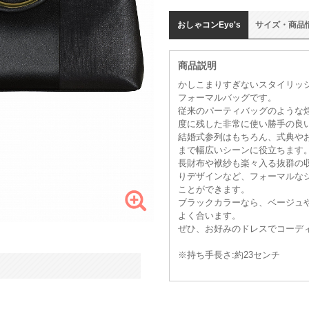
おしゃコン
Eye's
サイズ
・
商品
商品説明
かしこまりすぎないスタイリッ
フォーマルバッグです。
従来のパーティバッグのような
度に残した非常に使い勝手の良
結婚式参列はもちろん、式典や
まで幅広いシーンに役立ちます
長財布や袱紗も楽々入る抜群の
りデザインなど、フォーマルな
ことができます。
ブラックカラーなら、ベージュ
よく合います。
ぜひ、お好みのドレスでコーデ
※持ち手長さ:約23センチ