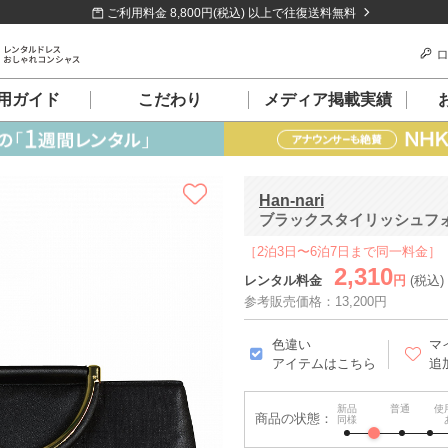
ご利用料金 8,800円(税込) 以上で往復送料無料
ロ
用ガイド
こだわり
メディア掲載実績
Han-nari
ブラックスタイリッシュフ
［2泊3日〜6泊7日まで同一料金］
2,310
レンタル料金
円
(税込)
参考販売価格：13,200円
色違い
マ
アイテムはこちら
追
新品
普通
使
商品の状態：
同様