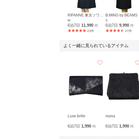
RIFANNE 東京ソワール
B:MING by BEAMS
M
S
6泊7日
11,990
6泊7日
9,990
円
円
23件
27件
よく一緒に見られているアイテム
Luxe brille
niana
6泊7日
1,990
6泊7日
1,990
円
円