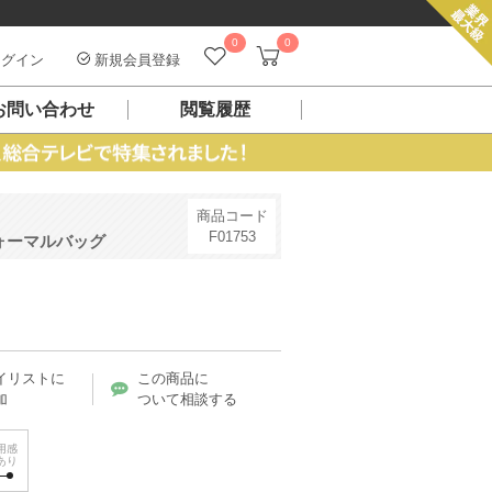
0
0
グイン
新規会員登録
お問い合わせ
閲覧履歴
商品コード
F01753
ォーマルバッグ
イリストに
この商品に
加
ついて相談する
用感
あり