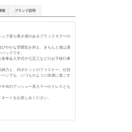
情報
ブランド
説明
シュで落ち着き感のあるブラックカラーの
煌びやかな雰囲気を抑え、きちんと感は適
いバッグです。
お食事会入学式や七五三などのお子様行事
。
収納力と、内ポケットのファスナー、仕切
シーンでも、いつものように快適に過ごす
や今旬のアッシュー系カラーのドレスとも
ィネートをお楽しみください。