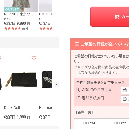
RIFANNE 東京ソワール
UNITED ARROWS green label relaxing
UNITED ARROWS green label relaxing
カ
M〜L
S
S
M
6泊7日
9,890
6泊7日
9,990
6泊7日
9,990
6泊7日
11,
円
円
円
85件
37件
19件
ご希望の日程が空いていな
ご希望の日程が空いていない場合
い。
※サイズや色が同じ商品の在庫状
は異なる場合があります。
予約可能日をまとめてチェック
[1] ご希望のお届け日
[2] 返却手続き日
Dorry Doll
Han-nari
Agreable
Agreable
［在庫一覧］
6泊7日
1,980
6泊7日
1,980
6泊7日
1,980
6泊7日
1,9
円
円
円
F01754
F01755