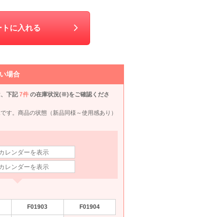
GENIESOIR東京ソワール
White Joola
UNITED ARROWS green label relaxing
ートに入れる
S
M
990
6泊7日
8,990
6泊7日
9,990
円
円
円
58件
46件
68件
い場合
は、下記
7件
の在庫状況(※)をご確認くださ
況です。商品の状態（新品同様～使用感あり）
JUSGLITTY
Agreable
22 OCTOBRE
Herm
80
6泊7日
1,980
6泊7日
1,980
6泊7日
1,540
6泊
円
円
円
円
F01903
F01904