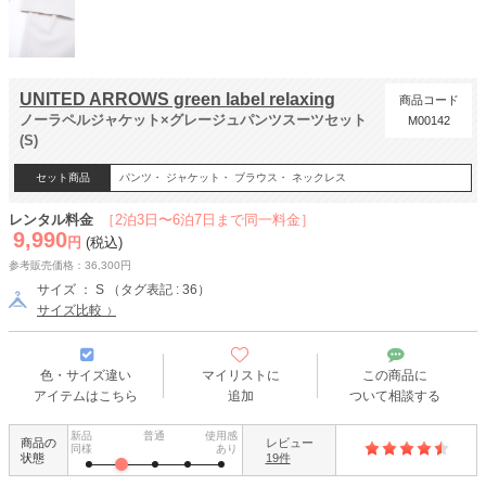
UNITED ARROWS green label relaxing
商品コード
ノーラペルジャケット×グレージュパンツスーツセット
M00142
(S)
セット商品
パンツ・ ジャケット・ ブラウス・ ネックレス
レンタル料金
［2泊3日〜6泊7日まで同一料金］
9,990
円
(税込)
参考販売価格：36,300円
サイズ ： S （タグ表記 : 36）
サイズ比較
色・サイズ違い
マイリストに
この商品に
アイテムはこちら
追加
ついて相談する
新品
普通
使用感
商品の
レビュー
同様
あり
状態
19件