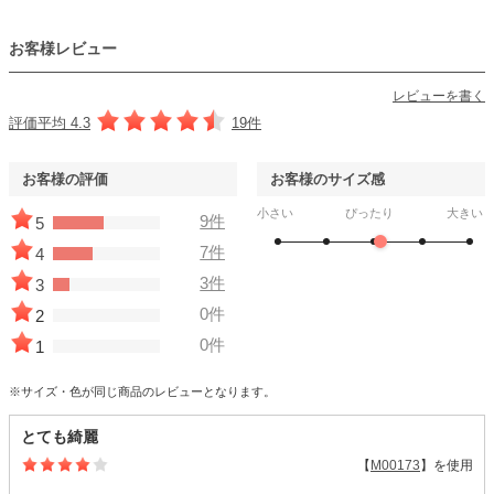
お客様レビュー
レビューを書く
評価平均 4.3
19件
お客様の評価
お客様のサイズ感
小さい
ぴったり
大きい
9件
5
7件
4
3件
3
0件
2
0件
1
※サイズ・色が同じ商品のレビューとなります。
とても綺麗
【
M00173
】を使用