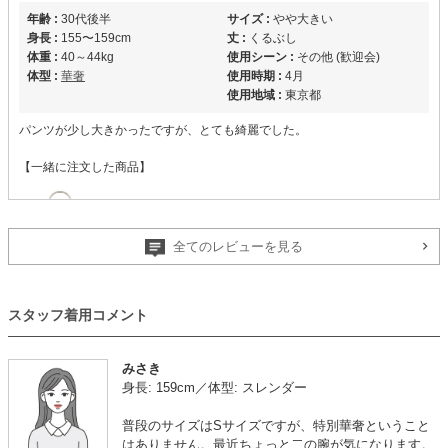
年齢 :
30代後半
サイズ :
やや大きい
身長 :
155〜159cm
丈 :
くるぶし
体重 :
40～44kg
使用シーン :
その他 (歓迎会)
体型 :
華奢
使用時期 :
4月
使用地域 :
東京都
パンツが少し大きかったですが、とても綺麗でした。
【一緒に注文した商品】
全てのレビューを見る
Hermoso luxe
【
M00173
】を使用
スタッフ着用コメント
年齢 :
40代前半
サイズ :
ぴったり
みさき
身長 :
155〜159cm
丈 :
くるぶし
身長: 159cm／体型: スレンダー
体重 :
45～49kg
使用シーン :
卒入園・卒入学式
体型 :
標準
使用時期 :
4月
普段のサイズはSサイズですが、特別華奢ということ
使用地域 :
埼玉県
はありません。最近ちょっと二の腕が気になります。