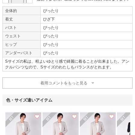
【一緒に注文した商品】
全体的
ぴったり
着丈
ひざ下
バスト
ぴったり
MAYGLOBE Veil
自由区
ウェスト
ぴったり
ヒップ
ぴったり
アンダーバスト
ぴったり
【
M00173
】を使用
Sサイズの私は、程よいゆとり感で綺麗に着ることが出来ました。アン
年齢 :
40代前半
サイズ :
ぴったり
クルパンツなので、Sサイズのわたしもバランスがとれます。
身長 :
160〜164cm
使用シーン :
卒入園・卒入学式
体重 :
45～49kg
使用時期 :
4月
着用コメントをもっと見る
体型 :
標準
使用地域 :
福岡県
色・サイズ違いアイテム