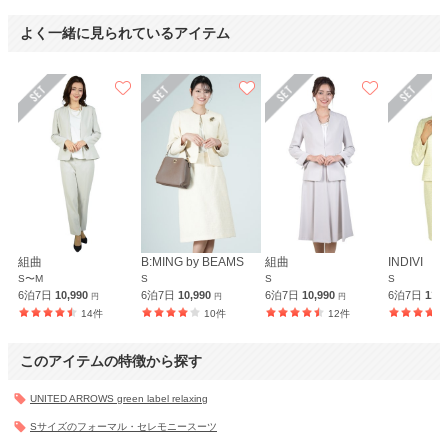
よく一緒に見られているアイテム
組曲
B:MING by BEAMS
組曲
INDIVI
S〜M
S
S
S
6泊7日
10,990
6泊7日
10,990
6泊7日
10,990
6泊7日
11,
円
円
円
14件
10件
12件
このアイテムの特徴から探す
UNITED ARROWS green label relaxing
Sサイズのフォーマル・セレモニースーツ