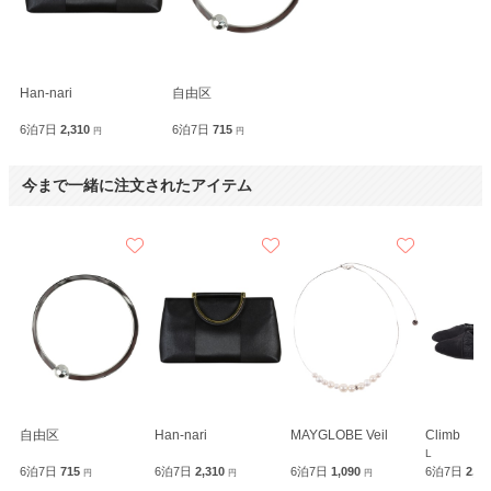
Han-nari
自由区
6泊7日
2,310
6泊7日
715
円
円
今まで一緒に注文されたアイテム
自由区
Han-nari
MAYGLOBE Veil
Climb
L
6泊7日
715
6泊7日
2,310
6泊7日
1,090
6泊7日
2,3
円
円
円