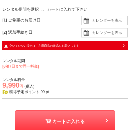
黒の小物でまとめると、かちっとかっこよく仕上がります。
レンタル期間を選択し、カートに入れて下さい
柔らかく見せたいシーンにはブラウン系もおすすめです。
[1] ご希望のお届け日
生地
[2] 返却手続き日
・ジャケットとパンツは柔らかくとろみのある生地
・ブラウスはさらっとした柔らかい生地
空いていない場合は、在庫商品の確認をお願いします
おすすめシーン
レンタル期間
お食事会、入学式、学校行事、式典、七五三、お宮参りなど
[6泊7日まで同一料金]
レンタル料金
9,990
円
(税込)
獲得予定ポイント
99
pt
カートに入れる