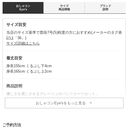
おしゃコン
サイズ
ブランド
Eye's
商品情報
説明
サイズ目安
当店のサイズ基準で普段7号(S)程度の方におすすめ(メーカーのタグ表
記は「36」)
サイズ詳細はこちら
着丈目安
身長155cm:くるぶし下4cm
身長165cm:くるぶし上2cm
商品説明
優しさを感じさせるグレージュのパンツスーツセット。
センタープレスされたパンツが、スタイリッシュに魅せてくれます。
おしゃコンEye'sをもっと見る
※パンツ・ジャケット・ブラウス・ネックレスのセット商品です。そ
の他のアイテムは、別途単品で取り扱いがございます。
ご予約方法
コーデのポイント