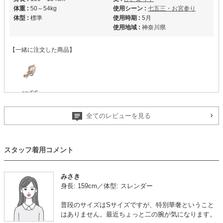
体重 :
50～54kg
使用シーン :
七五三・お宮参り
体型 :
標準
使用時期 :
5月
使用地域 :
神奈川県
【一緒に注文した商品】
anySiS
全てのレビューを見る
好みのデザイン
【
M00236
】を使用
スタッフ着用コメント
年齢 :
30代後半
サイズ :
やや大きい
身長 :
145〜149cm
丈 :
ひざより下
みさき
体重 :
45～49kg
使用シーン :
卒入園・卒入学式
身長: 159cm／体型: スレンダー
体型 :
標準
使用時期 :
4月
使用地域 :
東京都
普段のサイズはSサイズですが、特別華奢ということ
好みのデザインだったので、気軽にレンタル出来て有難かったです。
はありません。最近ちょっと二の腕が気になります。