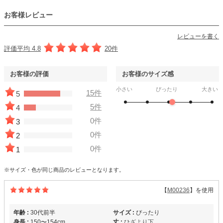
お客様レビュー
レビューを書く
評価平均 4.8
20件
お客様の評価
お客様のサイズ感
小さい
ぴったり
大きい
15件
5
5件
4
0件
3
0件
2
0件
1
※サイズ・色が同じ商品のレビューとなります。
【
M00236
】を使用
年齢 :
30代前半
サイズ :
ぴったり
身長 :
150〜154cm
丈 :
ひざより下