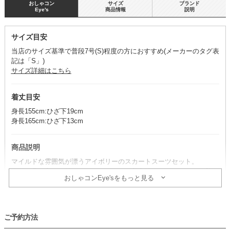
おしゃコン
サイズ
ブランド
Eye's
商品情報
説明
サイズ目安
当店のサイズ基準で普段7号(S)程度の方におすすめ(メーカーのタグ表
記は「S」)
サイズ詳細はこちら
着丈目安
身長155cm:ひざ下19cm
身長165cm:ひざ下13cm
商品説明
マイルドな雰囲気が漂うアイボリーのスカートスーツセット。
王道の品の良さを持ちつつ、イージーな着心地にもこだわった一着で
おしゃコンEye'sをもっと見る
す。
※スカート・ジャケット・ブラウス・ネックレスのセット商品です。
その他のアイテムは、別途単品で取り扱いがございます。
ご予約方法
コーデのポイント