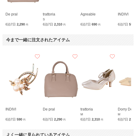
De pral
trattoria
Agreable
INDIVI
S
6泊7日
2,290
6泊7日
2,310
6泊7日
690
6泊7日
590
円
円
円
今まで一緒に注文されたアイテム
INDIVI
De pral
trattoria
Dorry Doll
M
M
6泊7日
590
6泊7日
2,290
6泊7日
2,310
6泊7日
2,3
円
円
円
よく一緒に見られているアイテム