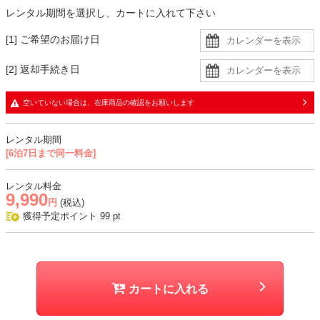
レンタル期間を選択し、カートに入れて下さい
スーツの色味よりも濃い小物がおすすめです。
メリハリが加わり、スーツの明るさがより際立ちます。
[1] ご希望のお届け日
ブラウン系の小物は優しさを、ブラック系は大人っぽさを引き立てま
す。
[2] 返却手続き日
生地
空いていない場合は、在庫商品の確認をお願いします
・ジャケットとスカートはやや薄手のツイード生地に同色裏地の二枚
重ね
レンタル期間
・ブラウスはさらっとした柔らかい生地
[6泊7日まで同一料金]
おすすめシーン
レンタル料金
9,990
入学式、卒業式、学校行事、式典、七五三、お宮参りなど
円
(税込)
獲得予定ポイント
99
pt
カートに入れる