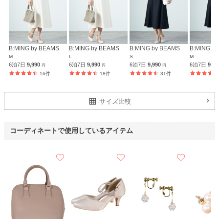
ても良かったです。
また機会があったら利用したいです。
ありがとうございました。
B:MING by BEAMS
B:MING by BEAMS
B:MING by BEAMS
B:MING b
M
L
S
M
6泊7日
9,990
6泊7日
9,990
6泊7日
9,990
6泊7日
9,9
円
円
円
16件
18件
31件
サイズ比較
コーディネートで使用しているアイテム