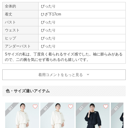
【一緒に注文した商品】
全体的
ぴったり
着丈
ひざ下17cm
バスト
ぴったり
De pral
ウェスト
ぴったり
ヒップ
ぴったり
ジャケットの形が可愛い
アンダーバスト
ぴったり
Sサイズの私は、丁度良く着られるサイズ感でした。袖に膨らみがある
ので、二の腕を気にせず着られるのも嬉しいです。
年齢 :
20代後半
サイズ :
やや大きい
身長 :
150〜154cm
丈 :
ひざより下
着用コメントをもっと見る
体重 :
40～44kg
使用シーン :
卒入園・卒入学式
体型 :
華奢
使用時期 :
3月
使用地域 :
東京都
色・サイズ違いアイテム
アイボリーの色味が丁度良く、ジャケットの形も可愛いです。
普段肩の厚みでジャケットに苦手意識がありますが、肩や袖に余裕があるデ
ザインで、体格を隠しながら着ることができました。
全体的にシンプルなデザインなため、ブローチがあった方が良さそうです。
スカーりして丁度良いです。
状態が良く直前の予約にもかかわらず、希望日にレンタルすることができと