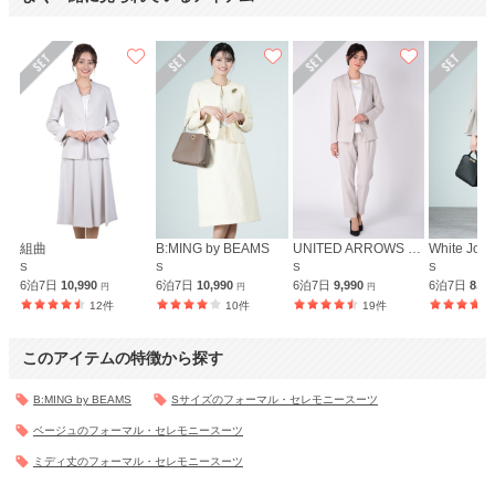
組曲
B:MING by BEAMS
UNITED ARROWS green label relaxing
White Jool
S
S
S
S
6泊7日
10,990
6泊7日
10,990
6泊7日
9,990
6泊7日
8,9
円
円
円
12件
10件
19件
このアイテムの特徴から探す
B:MING by BEAMS
Sサイズのフォーマル・セレモニースーツ
ベージュのフォーマル・セレモニースーツ
ミディ丈のフォーマル・セレモニースーツ