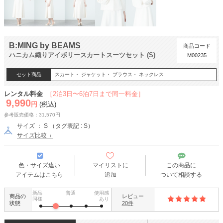
B:MING by BEAMS
商品コード
ハニカム織りアイボリースカートスーツセット (S)
M00235
セット商品
スカート・ ジャケット・ ブラウス・ ネックレス
レンタル料金
［2泊3日〜6泊7日まで同一料金］
9,990
円
(税込)
参考販売価格：31,570円
サイズ ： S （タグ表記 : S）
サイズ比較
色・サイズ違い
マイリストに
この商品に
アイテムはこちら
追加
ついて相談する
新品
普通
使用感
商品の
レビュー
同様
あり
状態
20件