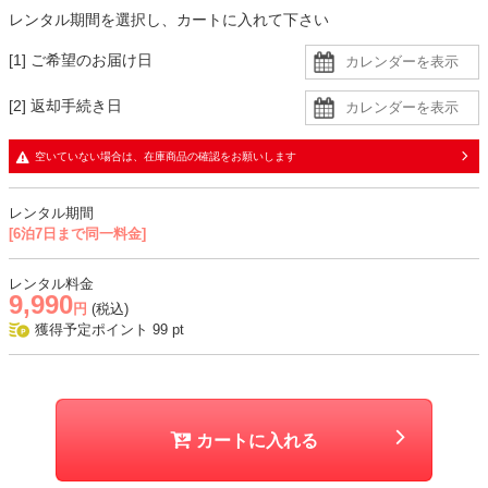
レンタル期間を選択し、カートに入れて下さい
スーツの色味よりも濃い小物がおすすめです。
メリハリが加わり、スーツの明るさがより際立ちます。
[1] ご希望のお届け日
ブラウン系の小物は優しさを、ブラック系は大人っぽさを引き立てま
す。
[2] 返却手続き日
生地
空いていない場合は、在庫商品の確認をお願いします
・ジャケットとスカートはやや薄手のツイード生地に同色裏地の二枚
重ね
レンタル期間
・ブラウスはさらっとした柔らかい生地
[6泊7日まで同一料金]
おすすめシーン
レンタル料金
9,990
入学式、卒業式、学校行事、式典、七五三、お宮参りなど
円
(税込)
獲得予定ポイント
99
pt
カートに入れる