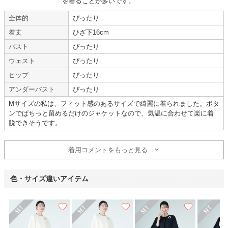
を着ることが多いです。
全体的
ぴったり
INDIVI
着丈
ひざ下16cm
バスト
ぴったり
ウェスト
ぴったり
ヒップ
ぴったり
年齢 :
30代前半
サイズ :
ぴったり
アンダーバスト
ぴったり
身長 :
155〜159cm
丈 :
ふくらはぎ
体重 :
40～44kg
使用シーン :
七五三・お宮参り
Mサイズの私は、フィット感のあるサイズで綺麗に着られました。ボタ
体型 :
標準
使用時期 :
4月
ンでぱちっと留めるだけのジャケットなので、気温に合わせて楽に着
使用地域 :
広島県
脱できそうです。
着用コメントをもっと見る
色・サイズ違いアイテム