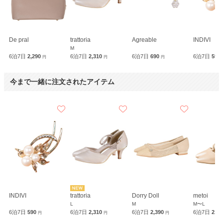
De pral
trattoria
Agreable
INDIVI
M
6泊7日
2,290
6泊7日
2,310
6泊7日
690
6泊7日
590
円
円
円
今まで一緒に注文されたアイテム
INDIVI
trattoria
Dorry Doll
metoi
L
M
M〜L
6泊7日
590
6泊7日
2,310
6泊7日
2,390
6泊7日
2,2
円
円
円