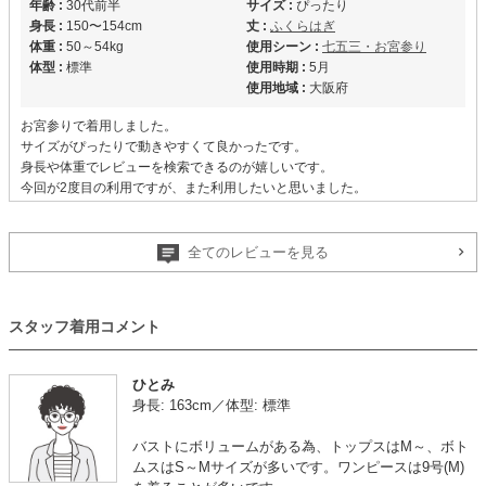
年齢 :
30代前半
サイズ :
ぴったり
身長 :
150〜154cm
丈 :
ふくらはぎ
体重 :
50～54kg
使用シーン :
七五三・お宮参り
体型 :
標準
使用時期 :
5月
使用地域 :
大阪府
お宮参りで着用しました。
サイズがぴったりで動きやすくて良かったです。
身長や体重でレビューを検索できるのが嬉しいです。
今回が2度目の利用ですが、また利用したいと思いました。
ありがとうございました。
全てのレビューを見る
【
M00238
】を使用
年齢 :
30代前半
サイズ :
ぴったり
スタッフ着用コメント
身長 :
155〜159cm
丈 :
ふくらはぎ
体重 :
55～59kg
使用シーン :
七五三・お宮参り
ひとみ
体型 :
標準
使用時期 :
5月
身長: 163cm／体型: 標準
使用地域 :
大分県
バストにボリュームがある為、トップスはM～、ボト
【一緒に注文した商品】
ムスはS～Mサイズが多いです。ワンピースは9号(M)