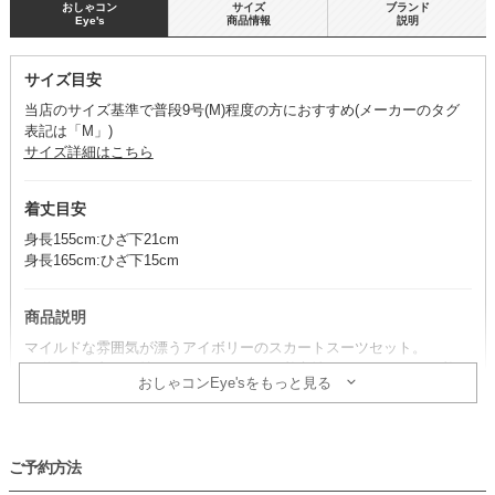
おしゃコン
サイズ
ブランド
Eye's
商品情報
説明
サイズ目安
当店のサイズ基準で普段9号(M)程度の方におすすめ(メーカーのタグ
表記は「M」)
サイズ詳細はこちら
着丈目安
身長155cm:ひざ下21cm
身長165cm:ひざ下15cm
商品説明
マイルドな雰囲気が漂うアイボリーのスカートスーツセット。
王道の品の良さを持ちつつ、イージーな着心地にもこだわった一着で
おしゃコンEye'sをもっと見る
す。
※スカート・ジャケット・ブラウス・ネックレスのセット商品です。
その他のアイテムは、別途単品で取り扱いがございます。
ご予約方法
コーデのポイント