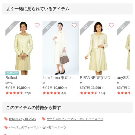
よく一緒に見られているアイテム
Reflect
form forma 東京ソワール
RIFANNE 東京ソワール
anySiS
M〜L
M
M
M
6泊7日
10,890
6泊7日
10,990
6泊7日
11,990
6泊7日
10,
円
円
円
37件
4件
13件
このアイテムの特徴から探す
B:MING by BEAMS
Mサイズのフォーマル・セレモニースーツ
ベージュのフォーマル・セレモニースーツ