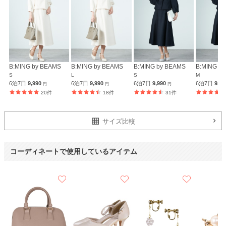
B:MING by BEAMS
B:MING by BEAMS
B:MING by BEAMS
B:MING b
S
L
S
M
6泊7日
9,990
6泊7日
9,990
6泊7日
9,990
6泊7日
9,9
円
円
円
20件
18件
31件
サイズ比較
コーディネートで使用しているアイテム