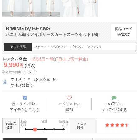
B:MING by BEAMS
商品コード
ハニカム織りアイボリースカートスーツセット (M)
M00237
セット商品
スカート・ ジャケット・ ブラウス・ ネックレス
レンタル料金
［2泊3日〜6泊7日まで同一料金］
9,990
円
(税込)
参考販売価格：31,570円
サイズ ： M （タグ表記 : M）
サイズ比較
色・サイズ違い
マイリストに
この商品に
アイテムはこちら
追加
ついて相談する
新品
普通
使用感
商品の
レビュー
同様
あり
状態
16件