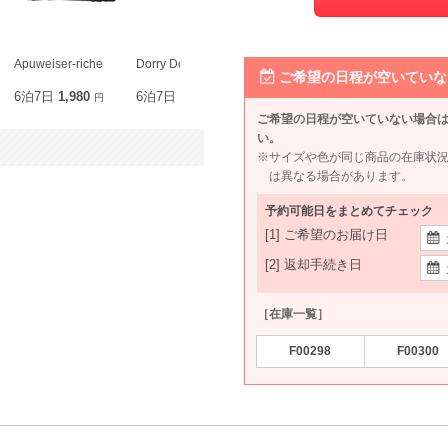
Apuweiser-riche
Dorry Doll
組曲プリエ
VIWOMINA
ご希望の日程が空いていな
6泊7日
1,980
6泊7日
1,980
6泊7日
1,980
6泊7日
1,9
円
円
円
ご希望の日程が空いていない場合
い。
※サイズや色が同じ商品の在庫状
は異なる場合があります。
予約可能日をまとめてチェック
[1] ご希望のお届け日
[2] 返却手続き日
［在庫一覧］
F00298
F00300