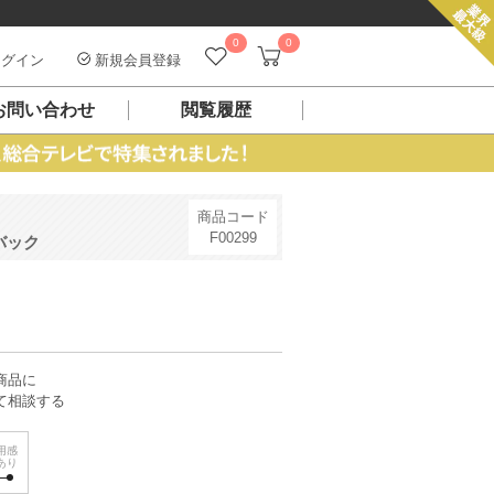
0
0
グイン
新規会員登録
お問い合わせ
閲覧履歴
商品コード
F00299
バック
商品に
て相談する
用感
あり