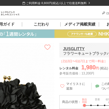
ご利用料金 8,800円(税込) 以上で往復送料無料
ロ
用ガイド
こだわり
メディア掲載実績
JUSGLITTY
フラワーキュートブラック
［2泊3日〜6泊7日まで同一料金］
1,980
レンタル料金
円
(税込)
参考販売価格：13,200円
マイリストに
この
追加
つい
新品
普通
使
商品の状態：
同様