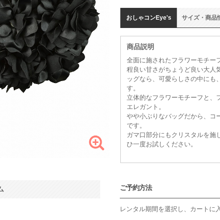
おしゃコン
Eye's
サイズ
・
商品
商品説明
全面に施されたフラワーモチー
程良い甘さがちょうど良い大人気ブ
ッグなら、可愛らしさの中にも
す。
立体的なフラワーモチーフと、
エレガント。
やや小ぶりなバッグだから、コ
です。
ガマ口部分にもクリスタルを施
ひ一度お試しください。
ご予約方法
ム
レンタル期間を選択し、カートに