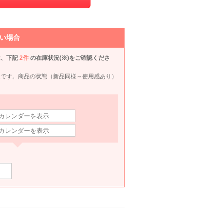
VIWOMINA
Agreable
AIMER
Agre
い場合
80
6泊7日
2,200
6泊7日
1,980
6泊7日
1,990
6泊
円
円
円
円
は、下記
2件
の在庫状況(※)をご確認くださ
況です。商品の状態（新品同様～使用感あり）