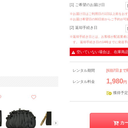
[1] ご希望のお届け日
※お届け日はご利用日の1日以上前をお
※お届け希望日の80日前からご予約が可
[2] 返却手続き日
※返却手続き日とは、お客様が配送業者
す。 返却手続き日の14時までに発送
空いていない場合は、在庫商
レンタル期間
[6泊7日まで
1,980
レンタル料金
円
獲得予定
カ