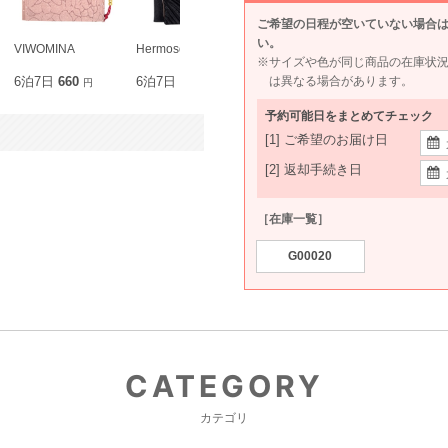
ご希望の日程が空いていない場合
い。
VIWOMINA
Hermoso
PAUL&JOE
Agreable
※サイズや色が同じ商品の在庫状
は異なる場合があります。
6泊7日
660
6泊7日
715
6泊7日
690
6泊7日
69
円
円
円
予約可能日をまとめてチェック
[1] ご希望のお届け日
[2] 返却手続き日
［在庫一覧］
G00020
CATEGORY
カテゴリ