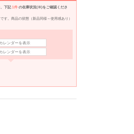
は、下記
1件
の在庫状況(※)をご確認くださ
Agreable
mebelle muse
PAUL&JOE
LAG
況です。商品の状態（新品同様～使用感あり）
0
6泊7日
660
6泊7日
660
6泊7日
690
6泊
円
円
円
円