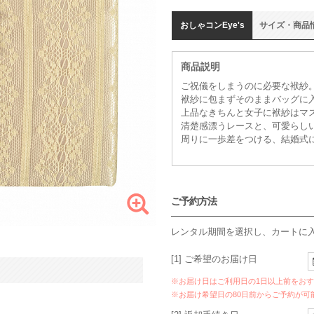
おしゃコン
Eye's
サイズ
・
商品
商品説明
ご祝儀をしまうのに必要な袱紗
袱紗に包まずそのままバッグに入
上品なきちんと女子に袱紗はマ
清楚感漂うレースと、可愛らし
周りに一歩差をつける、結婚式
ご予約方法
レンタル期間を選択し、カートに
[1] ご希望のお届け日
※お届け日はご利用日の1日以上前をお
※お届け希望日の80日前からご予約が可