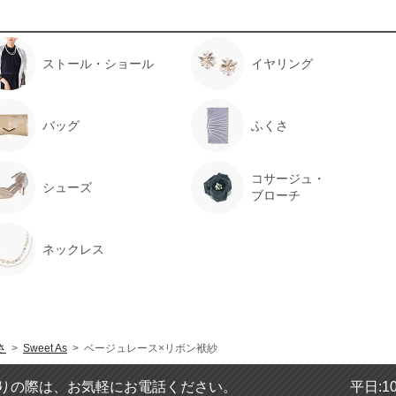
ストール・ショール
イヤリング
バッグ
ふくさ
コサージュ・
シューズ
ブローチ
ネックレス
さ
>
Sweet As
> ベージュレース×リボン袱紗
りの際は、お気軽にお電話ください。
平日:1