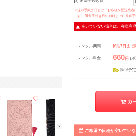
[2] 返却手続き日
※返却手続き日とは、お客様が配送業者
す。 返却手続き日の14時までに発送
空いていない場合は、在庫商
レンタル期間
[6泊7日まで
660
レンタル料金
円
(税
獲得予定
カ
ご希望の日程が空いていな