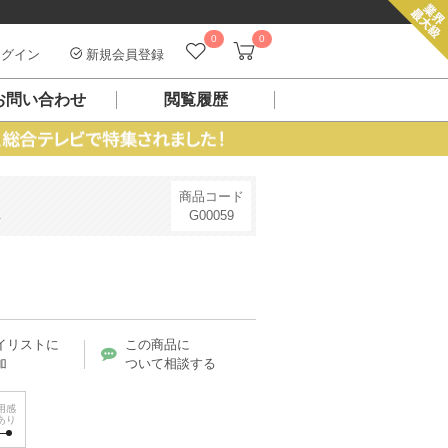
0
0
グイン
新規会員登録
お問い合わせ
閲覧履歴
商品コード
G00059
イリストに
この商品に
加
ついて相談する
用感
あり