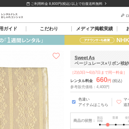
ご利用料金 8,800円(税込) 以上で往復送料無料
ロ
用ガイド
こだわり
メディア掲載実績
Sweet As
ベージュレース×リボン袱紗
［2泊3日〜6泊7日まで同一料金］
660
レンタル料金
円
(税込)
参考販売価格：4,400円
色違い
マ
アイテムはこちら
追
新品
普通
使
商品の状態：
同様