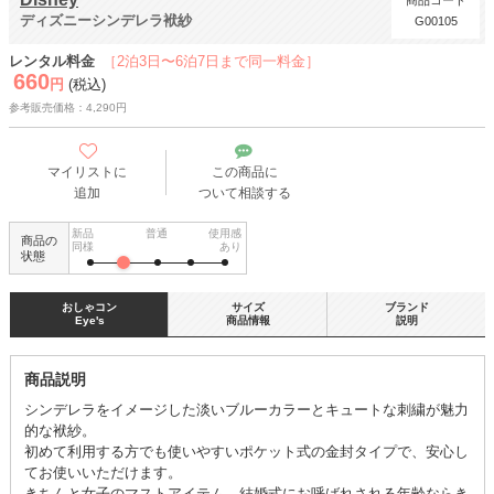
商品コード
ディズニーシンデレラ袱紗
G00105
レンタル料金
［2泊3日〜6泊7日まで同一料金］
660
円
(税込)
参考販売価格：4,290円
マイリストに
この商品に
追加
ついて相談する
新品
普通
使用感
商品の
同様
あり
状態
おしゃコン
サイズ
ブランド
Eye's
商品情報
説明
商品説明
シンデレラをイメージした淡いブルーカラーとキュートな刺繍が魅力
的な袱紗。
初めて利用する方でも使いやすいポケット式の金封タイプで、安心し
てお使いいただけます。
きちんと女子のマストアイテム、結婚式にお呼ばれされる年齢ならき