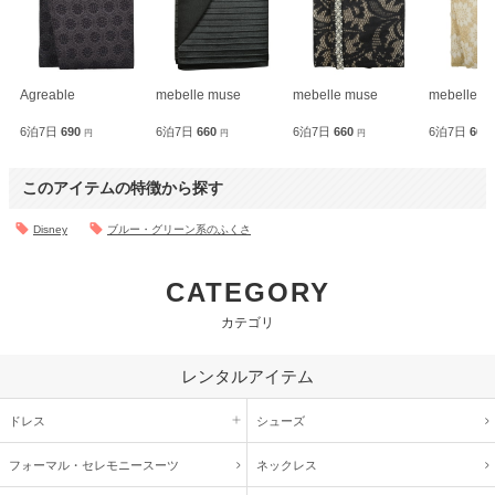
Agreable
mebelle muse
mebelle muse
mebelle m
6泊7日
690
6泊7日
660
6泊7日
660
6泊7日
660
円
円
円
このアイテムの特徴から探す
Disney
ブルー・グリーン系のふくさ
CATEGORY
カテゴリ
レンタルアイテム
ドレス
シューズ
フォーマル・
セレモニースーツ
ネックレス