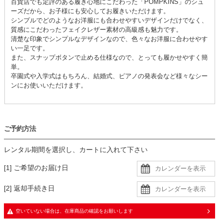
百貨店でも定評のある履き心地にこだわった「POMPKINS」のシュ
ーズだから、お子様にも安心してお履きいただけます。
シンプルでどのようなお洋服にも合わせやすいデザインだけでなく、
質感にこだわったフェイクレザー素材の高級感も魅力です。
清楚な印象でシンプルなデザインなので、色々なお洋服に合わせやす
い一足です。
また、スナップボタンで止める仕様なので、とっても履かせやすく簡
単。
卒園式や入学式はもちろん、結婚式、ピアノの発表会など様々なシー
ンにお使いいただけます。
ご予約方法
レンタル期間を選択し、カートに入れて下さい
[1] ご希望のお届け日
[2] 返却手続き日
空いていない場合は、在庫商品の確認をお願いします