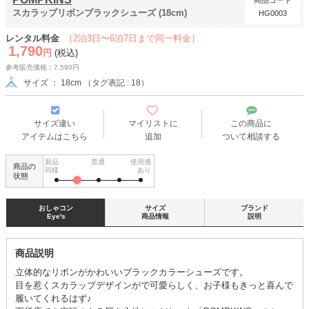
商品コード
スカラップリボンブラックシューズ (18cm)
HG0003
レンタル料金
［2泊3日〜6泊7日まで同一料金］
1,790
円
(税込)
参考販売価格：7,590円
サイズ ： 18cm （タグ表記 : 18）
サイズ違い
マイリストに
この商品に
アイテムはこちら
追加
ついて相談する
新品
普通
使用感
商品の
同様
あり
状態
おしゃコン
サイズ
ブランド
Eye's
商品情報
説明
商品説明
立体的なリボンがかわいいブラックカラーシューズです。
目を惹くスカラップデザインがで可愛らしく、お子様もきっと喜んで
履いてくれるはず♪