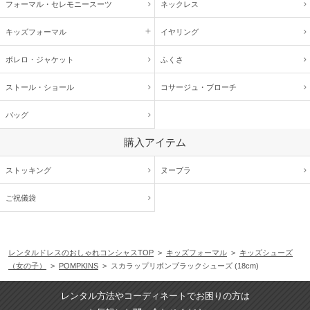
フォーマル・
セレモニースーツ
ネックレス
キッズ
フォーマル
イヤリング
ボレロ・ジャケット
ふくさ
ストール・ショール
コサージュ・
ブローチ
バッグ
購入アイテム
ストッキング
ヌーブラ
ご祝儀袋
レンタルドレスのおしゃれコンシャスTOP
>
キッズフォーマル
>
キッズシューズ
（女の子）
>
POMPKINS
> スカラップリボンブラックシューズ (18cm)
レンタル方法やコーディネートでお困りの方は