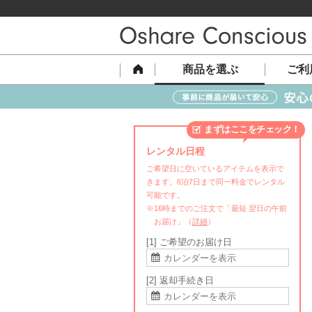
商品を選ぶ
ご利
まずはここをチェック！
レンタル日程
ご希望日に空いているアイテムを表示で
きます。6泊7日まで同一料金でレンタル
可能です。
※16時までのご注文で「最短 翌日の午前
お届け」（
詳細
）
[1] ご希望のお届け日
[2] 返却手続き日