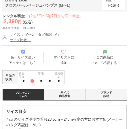
商品コード
クロスパールベージュパンプス (M〜L)
H01646
レンタル料金
［2泊3日〜6泊7日まで同一料金］
2,390
円
(税込)
参考販売価格：13,200円
サイズ ： M〜L （タグ表記 : M）
サイズ比較
色・サイズ違い
マイリストに
この商品に
アイテムはこちら
追加
ついて相談する
新品
普通
使用感
商品の
同様
あり
状態
おしゃコン
サイズ
ブランド
Eye's
商品情報
説明
サイズ目安
当店のサイズ基準で普段23.5cm～24cm程度の方におすすめ(メーカー
のタグ表記は「M」)