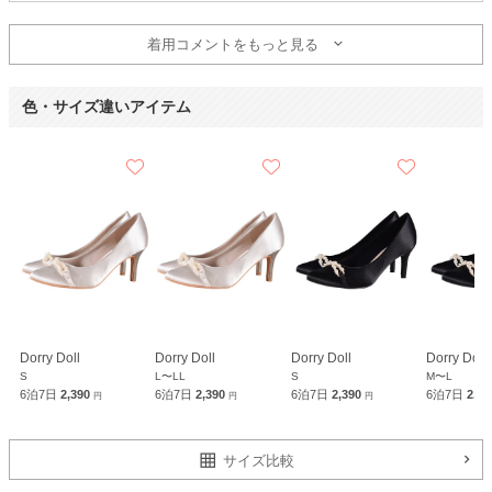
着用コメントをもっと見る
色・サイズ違いアイテム
Dorry Doll
Dorry Doll
Dorry Doll
Dorry Doll
S
L〜LL
S
M〜L
6泊7日
2,390
6泊7日
2,390
6泊7日
2,390
6泊7日
2,3
円
円
円
サイズ比較