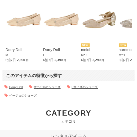
Dorry Doll
Dorry Doll
metoi
haremode
M
L
M〜L
M〜L
6泊7日
2,390
6泊7日
2,390
6泊7日
2,290
6泊7日
2,2
円
円
円
このアイテムの特徴から探す
Dorry Doll
Mサイズのシューズ
Lサイズのシューズ
ベージュのシューズ
CATEGORY
カテゴリ
レンタルアイテム