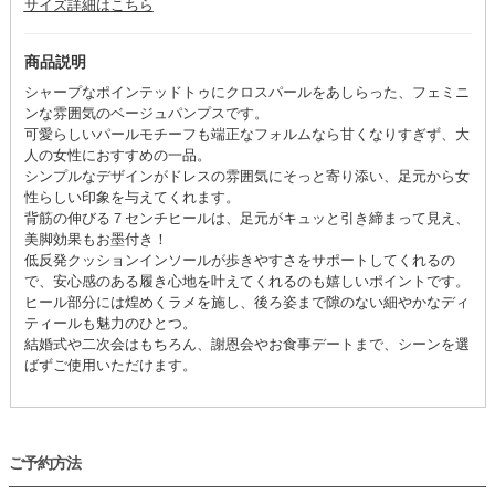
サイズ詳細はこちら
商品説明
シャープなポインテッドトゥにクロスパールをあしらった、フェミニ
ンな雰囲気のベージュパンプスです。
可愛らしいパールモチーフも端正なフォルムなら甘くなりすぎず、大
人の女性におすすめの一品。
シンプルなデザインがドレスの雰囲気にそっと寄り添い、足元から女
性らしい印象を与えてくれます。
背筋の伸びる７センチヒールは、足元がキュッと引き締まって見え、
美脚効果もお墨付き！
低反発クッションインソールが歩きやすさをサポートしてくれるの
で、安心感のある履き心地を叶えてくれるのも嬉しいポイントです。
ヒール部分には煌めくラメを施し、後ろ姿まで隙のない細やかなディ
ティールも魅力のひとつ。
結婚式や二次会はもちろん、謝恩会やお食事デートまで、シーンを選
ばずご使用いただけます。
ご予約方法