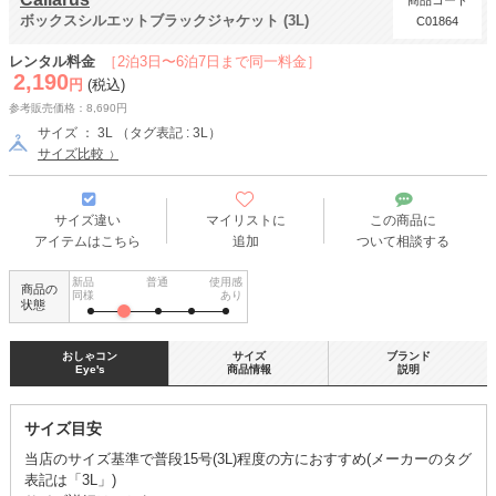
商品コード
ボックスシルエットブラックジャケット (3L)
C01864
レンタル料金
［2泊3日〜6泊7日まで同一料金］
2,190
円
(税込)
参考販売価格：8,690円
サイズ ： 3L （タグ表記 : 3L）
サイズ比較
サイズ違い
マイリストに
この商品に
アイテムはこちら
追加
ついて相談する
新品
普通
使用感
商品の
同様
あり
状態
おしゃコン
サイズ
ブランド
Eye's
商品情報
説明
サイズ目安
当店のサイズ基準で普段15号(3L)程度の方におすすめ(メーカーのタグ
表記は「3L」)