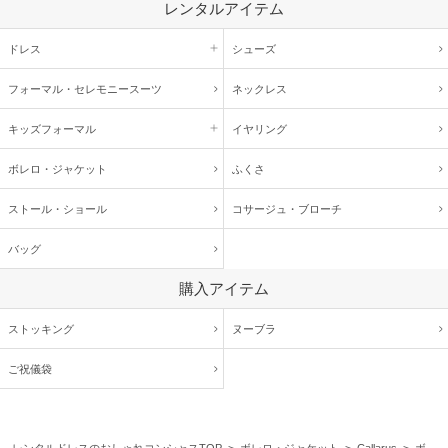
レンタルアイテム
ドレス
シューズ
フォーマル・
セレモニースーツ
ネックレス
キッズ
フォーマル
イヤリング
ボレロ・ジャケット
ふくさ
ストール・ショール
コサージュ・
ブローチ
バッグ
購入アイテム
ストッキング
ヌーブラ
ご祝儀袋
レンタルドレスのおしゃれコンシャスTOP
>
ボレロ・ジャケット
>
Callarus
> ボ