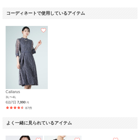
コーディネートで使用しているアイテム
Callarus
3L〜4L
6泊7日
7,990
円
87件
よく一緒に見られているアイテム