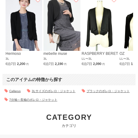
Hermoso
mebelle muse
RASPBERRY BERET
OZ
3L
3L
LL〜3L
LL〜3L
6泊7日
2,200
6泊7日
2,190
6泊7日
2,090
6泊7日
1,8
円
円
円
このアイテムの特徴から探す
Callarus
3Lサイズのボレロ・ジャケット
ブラックのボレロ・ジャケット
7分袖～長袖のボレロ・ジャケット
CATEGORY
カテゴリ