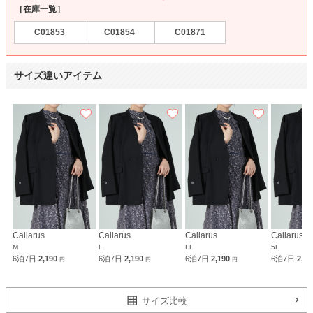
［在庫一覧］
C01853
C01854
C01871
サイズ違いアイテム
Callarus
Callarus
Callarus
Callarus
M
L
LL
5L
6泊7日
2,190
6泊7日
2,190
6泊7日
2,190
6泊7日
2,1
円
円
円
サイズ比較