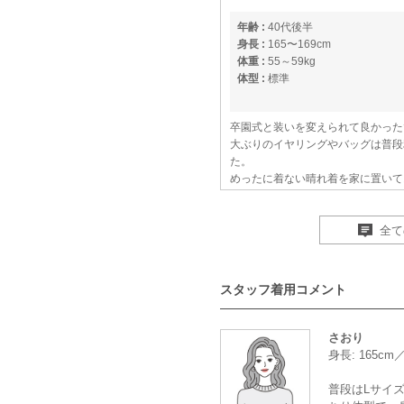
年齢 :
40代後半
身長 :
165〜169cm
体重 :
55～59kg
体型 :
標準
卒園式と装いを変えられて良かった
大ぶりのイヤリングやバッグは普段
た。
めったに着ない晴れ着を家に置いて
ます。
節目にまた利用させていただきます
全て
【一緒に注文した商品】
スタッフ着用コメント
Hermoso luxe
さおり
身長: 165c
状態がとても良い
普段はLサイズ