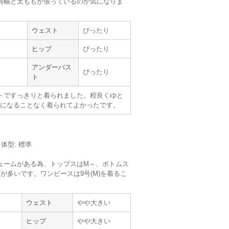
肩幅と太ももが張っているのが気になりま
サイズ :
ぴったり
ウェスト
ぴったり
丈 :
くるぶしより下(ヒールの高
さ:4cm)
ヒップ
ぴったり
使用シーン :
卒園・卒業式
使用時期 :
3月
アンダーバス
ぴったり
使用地域 :
東京都
ト
トですっきりと着られました。程良くゆと
良く、大変満足しました。
になることなく着られてよかったです。
。
／体型: 標準
ュームがある為、トップスはM～、ボトムス
が多いです。ワンピースは9号(M)を着るこ
。
ウェスト
やや大きい
【
M00326
】を使用
ヒップ
やや大きい