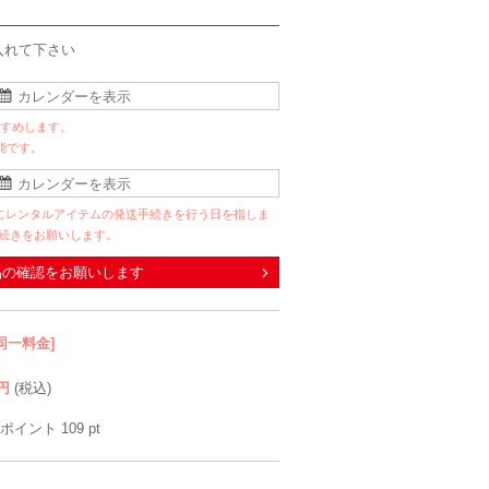
入れて下さい
すすめします。
能です。
にレンタルアイテムの発送手続きを行う日を指しま
手続きをお願いします。
品の確認をお願いします
同一料金]
円
(税込)
ポイント
109
pt
VIWOMINA
Reflect
Hermoso luxe
VIW