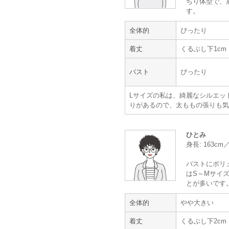
ちり体型で、
す。
年齢 :
40代前半
全体的
ぴったり
身長 :
165〜169cm
体重 :
55～59kg
着丈
くるぶし下1cm
体型 :
標準
バスト
ぴったり
卒業式用でお借りしました。
Lサイズの私は、綺麗なシルエッ
サイズはぴったりで、状態もとても
りがあるので、太ももの張りも気
靴も痛くなったりせず過ごせました
ありがとうございました。
ひとみ
【一緒に注文した商品】
身長: 163cm
バストにボリ
はS～Mサイズ
とが多いです
Climb
全体的
やや大きい
着丈
くるぶし下2cm