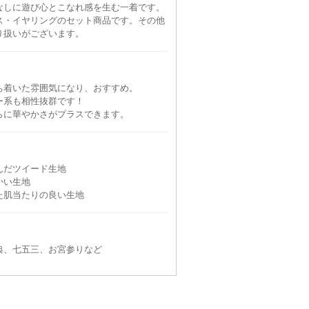
なしに遊び心とこなれ感を生む一着です。
ス・イヤリングのセット商品です。その他
り扱いがございます。
ち着いた雰囲気になり、おすすめ。
ー系も相性抜群です！
らに華やかさがプラスできます。
んだツイード生地
かい生地
た肌当たりの良い生地
典、七五三、お宮参りなど