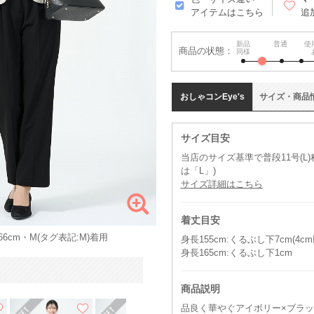
アイテムはこちら
追
新品
普通
使
商品の状態：
同様
おしゃコン
Eye's
サイズ
・
商品
サイズ目安
当店のサイズ基準で普段11号(L
は「L」)
サイズ詳細はこちら
着丈目安
6cm・M(タグ表記:M)着用
身長155cm:くるぶし下7cm(4
身長165cm:くるぶし下1cm
商品説明
品良く華やぐアイボリー×ブラ