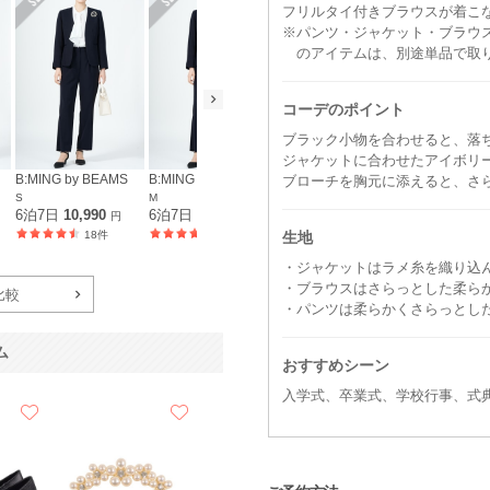
フリルタイ付きブラウスが着こ
※パンツ・ジャケット・ブラウ
のアイテムは、別途単品で取
コーデのポイント
ブラック小物を合わせると、落
ジャケットに合わせたアイボリ
B:MING by BEAMS
B:MING by BEAMS
B:MING by BEAMS
ブローチを胸元に添えると、さ
S
M
L
6泊7日
10,990
6泊7日
10,990
6泊7日
10,990
円
円
円
生地
18件
18件
20件
・ジャケットはラメ糸を織り込
・ブラウスはさらっとした柔ら
比較
・パンツは柔らかくさらっとし
ム
おすすめシーン
入学式、卒業式、学校行事、式