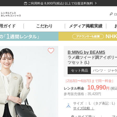
ご利用料金 8,800円(税込) 以上で往復送料無料
ロ
用ガイド
こだわり
メディア掲載実績
B:MING by BEAMS
ラメ織ツイード調アイボリ
ツセット (L)
セット商品
パンツ・ ジャ
［2泊3日〜6泊7日まで同一料金］
10,990
レンタル料金
円
(税
参考販売価格：35,420円
サイズ ： L （タグ表記 : L）
サイズ比較
色・サイズ違い
マ