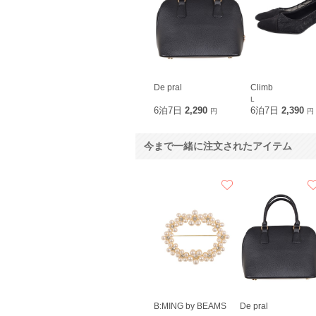
De pral
Climb
L
6泊7日
2,290
6泊7日
2,390
円
円
今まで一緒に注文されたアイテム
B:MING by BEAMS
De pral