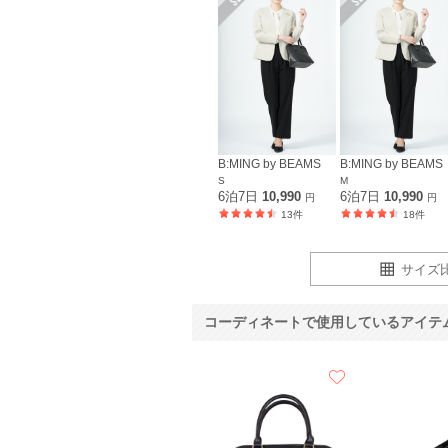
B:MING by BEAMS
B:MING by BEAMS
S
M
6泊7日
10,990
6泊7日
10,990
円
円
13件
18件
サイズ
コーディネートで使用しているアイテ