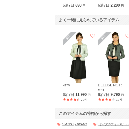
6泊7日
690
6泊7日
2,290
円
円
よく一緒に見られているアイテム
ketty
DELLISE NOIR
L
M〜L
6泊7日
11,990
6泊7日
9,790
円
円
22件
13件
このアイテムの特徴から探す
B:MING by BEAMS
Lサイズのフォーマル・