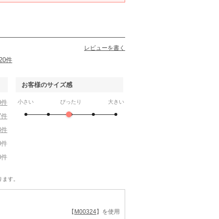
レビューを書く
20件
お客様のサイズ感
0件
小さい
ぴったり
大きい
7件
3件
0件
0件
ります。
【
M00324
】を使用