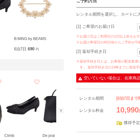
ご予約方法
レンタル期間を選択し、カートに
[1] ご希望のお届け日
※お届け日はご利用日の1日以上前をお
B:MING by BEAMS
※お届け希望日の80日前からご予約が可
6泊7日
690
円
[2] 返却手続き日
※返却手続き日とは、お客様が配送業者
す。 返却手続き日の14時までに発送
空いていない場合は、在庫商
レンタル期間
[6泊7日まで
10,990
レンタル料金
獲得予定
Climb
De pral
SHIPS
metoi