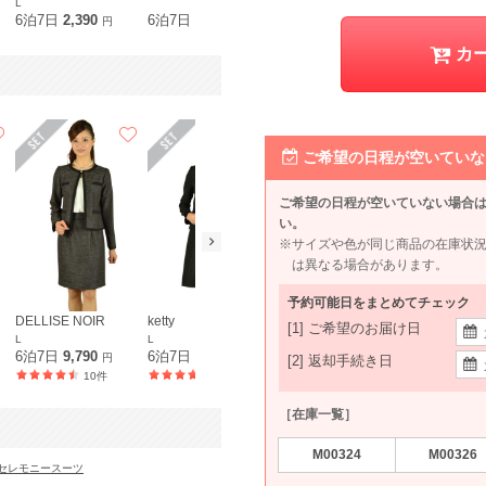
L
L〜LL
6泊7日
2,390
6泊7日
2,290
6泊7日
790
6泊7日
2,2
円
円
円
カ
ご希望の日程が空いていな
ご希望の日程が空いていない場合
い。
※サイズや色が同じ商品の在庫状
は異なる場合があります。
予約可能日をまとめてチェック
DELLISE NOIR
ketty
東京ソワール traumerei
ketty
[1] ご希望のお届け日
L
L
L
L
6泊7日
9,790
6泊7日
11,990
6泊7日
10,990
6泊7日
10,
円
円
円
[2] 返却手続き日
10件
24件
9件
［在庫一覧］
M00324
M00326
セレモニースーツ