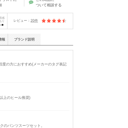
加
ついて相談する
用感
レビュー：
20件
あり
情報
ブランド
説明
)程度の方におすすめ(メーカーのタグ表記
cm以上のヒール推奨)
ックのパンツスーツセット。