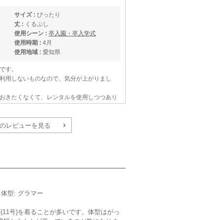
サイズ :
ぴったり
丈 :
くるぶし
使用シーン :
卒入園・卒入学式
使用時期 :
4月
使用地域 :
愛知県
です。
利用しないものなので、気分が上がりまし
おきたくなくて、レンタルを使用しつつあり
。
のレビューを見る
m／体型: グラマー
(11号)を着ることが多いです。体型はがっ