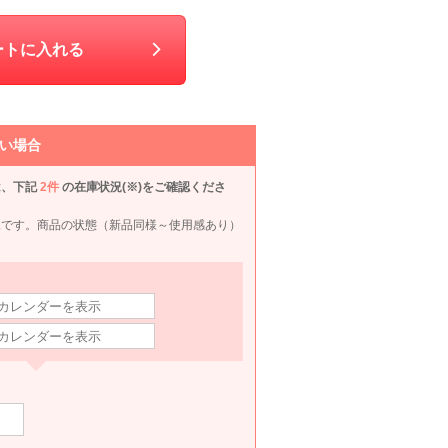
90
6泊7日
690
6泊7日
590
6泊7日
2,400
6泊
円
円
円
円
ートに入れる
い場合
は、下記
2件
の在庫状況(※)をご確認くださ
況です。商品の状態（新品同様～使用感あり）
White Joola
Reflect
GENIESOIR東京ソワール
MIC
L
L
L
L
890
6泊7日
8,990
6泊7日
11,990
6泊7日
11,990
6泊
円
円
円
円
14件
62件
19件
50件