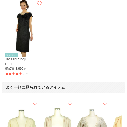
Tadashi Shoji
L〜LL
6泊7日
8,690
円
70件
よく一緒に見られているアイテム