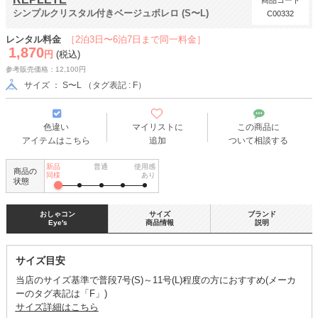
商品コード
シンプルクリスタル付きベージュボレロ (S〜L)
C00332
レンタル料金
［2泊3日〜6泊7日まで同一料金］
1,870
円
(税込)
参考販売価格：12,100円
サイズ ： S〜L （タグ表記 : F）
色違い
マイリストに
この商品に
アイテムはこちら
追加
ついて相談する
新品
普通
使用感
商品の
同様
あり
状態
おしゃコン
サイズ
ブランド
Eye's
商品情報
説明
サイズ目安
当店のサイズ基準で普段7号(S)～11号(L)程度の方におすすめ(メーカ
ーのタグ表記は「F」)
サイズ詳細はこちら