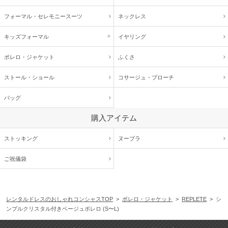
フォーマル・
セレモニースーツ
ネックレス
キッズ
フォーマル
イヤリング
ボレロ・ジャケット
ふくさ
ストール・ショール
コサージュ・
ブローチ
バッグ
購入アイテム
ストッキング
ヌーブラ
ご祝儀袋
レンタルドレスのおしゃれコンシャスTOP
>
ボレロ・ジャケット
>
REPLETE
> シ
ンプルクリスタル付きベージュボレロ (S〜L)