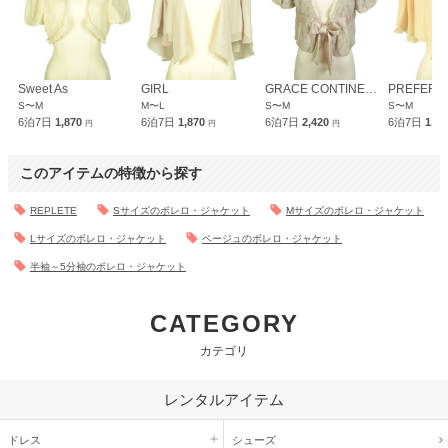
Sweet As
GIRL
GRACE CONTINENTAL
PREFERI
S〜M
M〜L
S〜M
S〜M
6泊7日
1,870
6泊7日
1,870
6泊7日
2,420
6泊7日
1,8
円
円
円
このアイテムの特徴から探す
REPLETE
Sサイズのボレロ・ジャケット
Mサイズのボレロ・ジャケット
Lサイズのボレロ・ジャケット
ベージュのボレロ・ジャケット
半袖～5分袖のボレロ・ジャケット
CATEGORY
カテゴリ
レンタルアイテム
ドレス
シューズ