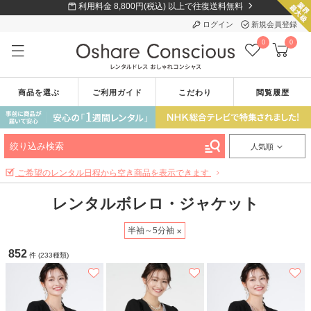
利用料金 8,800円(税込) 以上で往復送料無料
ログイン
新規会員登録
0
0
商品を選ぶ
ご利用ガイド
こだわり
閲覧履歴
絞り込み検索
人気順
ご希望のレンタル日程から空き商品を表示できます
レンタルボレロ・ジャケット
半袖～5分袖
852
件 (233種類)