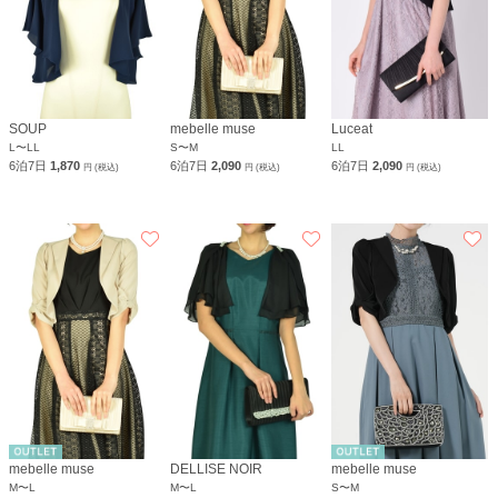
SOUP
mebelle muse
Luceat
L〜LL
S〜M
LL
6泊7日
1,870
6泊7日
2,090
6泊7日
2,090
円 (税込)
円 (税込)
円 (税込)
mebelle muse
DELLISE NOIR
mebelle muse
M〜L
M〜L
S〜M