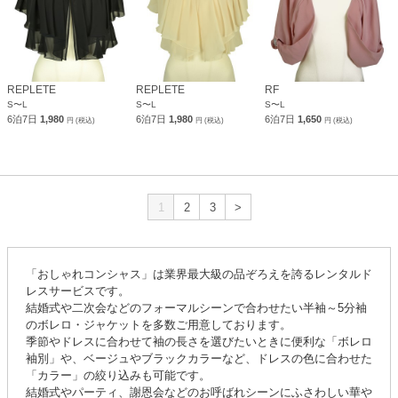
REPLETE
REPLETE
RF
S〜L
S〜L
S〜L
6泊7日
1,980
6泊7日
1,980
6泊7日
1,650
円 (税込)
円 (税込)
円 (税込)
1
2
3
>
「おしゃれコンシャス」は業界最大級の品ぞろえを誇るレンタルド
レスサービスです。
結婚式や二次会などのフォーマルシーンで合わせたい半袖～5分袖
のボレロ・ジャケットを多数ご用意しております。
季節やドレスに合わせて袖の長さを選びたいときに便利な「ボレロ
袖別」や、ベージュやブラックカラーなど、ドレスの色に合わせた
「カラー」の絞り込みも可能です。
結婚式やパーティ、謝恩会などのお呼ばれシーンにふさわしい華や