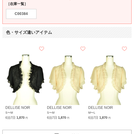
［在庫一覧］
C00384
色・サイズ違いアイテム
DELLISE NOIR
DELLISE NOIR
DELLISE NOIR
S〜M
S〜M
M〜L
6泊7日
1,870
6泊7日
1,870
6泊7日
1,870
円
円
円