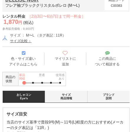
商品コード
フレア袖ブラッククリスタルボレロ (M〜L)
C00383
レンタル料金
［2泊3日〜6泊7日まで同一料金］
1,870
円
(税込)
参考販売価格：9,900円
サイズ ： M〜L （タグ表記 : 11R）
サイズ比較
色・サイズ違い
マイリストに
この商品に
アイテムはこちら
追加
ついて相談する
新品
普通
使用感
商品の
同様
あり
状態
おしゃコン
サイズ
ブランド
Eye's
商品情報
説明
サイズ目安
当店のサイズ基準で普段9号(M)～11号(L)程度の方におすすめ(メーカ
ーのタグ表記は「11R」)