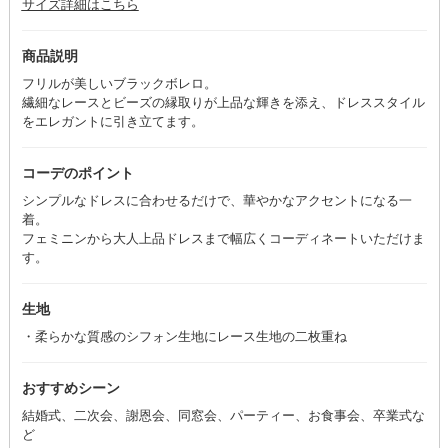
サイズ詳細はこちら
商品説明
フリルが美しいブラックボレロ。
繊細なレースとビーズの縁取りが上品な輝きを添え、ドレススタイル
をエレガントに引き立てます。
コーデのポイント
シンプルなドレスに合わせるだけで、華やかなアクセントになる一
着。
フェミニンから大人上品ドレスまで幅広くコーディネートいただけま
す。
生地
・柔らかな質感のシフォン生地にレース生地の二枚重ね
おすすめシーン
結婚式、二次会、謝恩会、同窓会、パーティー、お食事会、卒業式な
ど