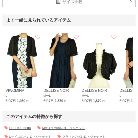
サイズ比較
よく一緒に見られているアイテム
VIWOMINA
DELLISE NOIR
DELLISE NOIR
DELLISE 
L
M〜L
M〜L
L
6泊7日
1,980
6泊7日
1,870
6泊7日
1,870
6泊7日
1,8
円
円
円
このアイテムの特徴から探す
DELLISE NOIR
Mサイズのボレロ・ジャケット
Lサイズのボレロ・ジャケット
ブラックのボレロ・ジャケット