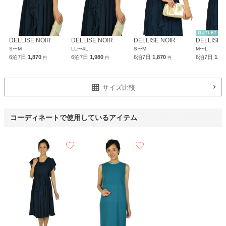
DELLISE NOIR
DELLISE NOIR
DELLISE NOIR
DELLISE 
S〜M
LL〜4L
S〜M
M〜L
6泊7日
1,870
6泊7日
1,980
6泊7日
1,870
6泊7日
1,4
円
円
円
サイズ比較
コーディネートで使用しているアイテム