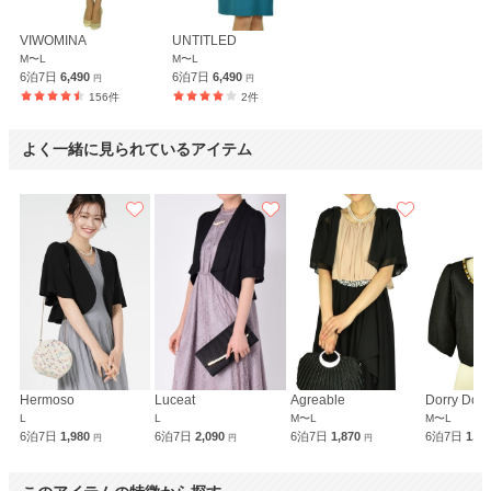
VIWOMINA
UNTITLED
M〜L
M〜L
6泊7日
6,490
6泊7日
6,490
円
円
156件
2件
よく一緒に見られているアイテム
Hermoso
Luceat
Agreable
Dorry Doll
L
L
M〜L
M〜L
6泊7日
1,980
6泊7日
2,090
6泊7日
1,870
6泊7日
1,9
円
円
円