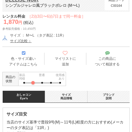
商品コード
シンプルジャレロ風ブラックボレロ (M〜L)
C00164
レンタル料金
［2泊3日〜6泊7日まで同一料金］
1,870
円
(税込)
参考販売価格：10,450円
サイズ ： M〜L （タグ表記 : 11R）
サイズ比較
色・サイズ違い
マイリストに
この商品に
アイテムはこちら
追加
ついて相談する
新品
普通
使用感
商品の
同様
あり
状態
おしゃコン
サイズ
ブランド
Eye's
商品情報
説明
サイズ目安
当店のサイズ基準で普段9号(M)～11号(L)程度の方におすすめ(メーカ
ーのタグ表記は「11R」)