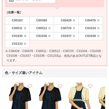
［在庫一覧］
C00163
C00389
C00429
C00476
※
※
C00511
C00512
C00725
C01034
※
※
※
※
C01035
C01036
C01037
C01038
※
※
※
※
C01233
※
※ C00429・C00476・C00511・C00512・C00725・C01034・C01035・
C01036・C01037・C01038・C01233は、劣化のあるOUTLET商品とな
ります。
色・サイズ違いアイテム