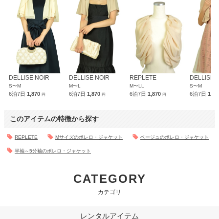
DELLISE NOIR
DELLISE NOIR
REPLETE
DELLISE 
S〜M
M〜L
M〜LL
S〜M
6泊7日
1,870
6泊7日
1,870
6泊7日
1,870
6泊7日
1,8
円
円
円
このアイテムの特徴から探す
REPLETE
Mサイズのボレロ・ジャケット
ベージュのボレロ・ジャケット
半袖～5分袖のボレロ・ジャケット
CATEGORY
カテゴリ
レンタルアイテム