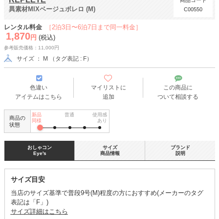
商品コード
異素材MIXベージュボレロ (M)
C00550
レンタル料金
［2泊3日〜6泊7日まで同一料金］
1,870
円
(税込)
参考販売価格：11,000円
サイズ ： M （タグ表記 : F）
色違い
マイリストに
この商品に
アイテムはこちら
追加
ついて相談する
新品
普通
使用感
商品の
同様
あり
状態
おしゃコン
サイズ
ブランド
Eye's
商品情報
説明
サイズ目安
当店のサイズ基準で普段9号(M)程度の方におすすめ(メーカーのタグ
表記は「F」)
サイズ詳細はこちら