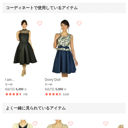
コーディネートで使用しているアイテム
I am...
Dorry Doll
S〜M
S〜M
6泊7日
6,490
6泊7日
5,990
円
円
7件
53件
よく一緒に見られているアイテム