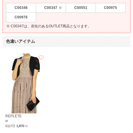
C00346
C00347
C00551
C00975
※
C00976
※ C00347は、劣化のあるOUTLET商品となります。
色違いアイテム
REPLETE
M
6泊7日
1,870
円