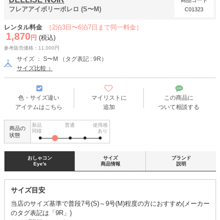
商品コード
フレアアイボリーボレロ (S〜M)
C01323
レンタル料金
［2泊3日〜6泊7日まで同一料金］
1,870
円
(税込)
参考販売価格：11,000円
サイズ ： S〜M （タグ表記 : 9R）
サイズ比較
色・サイズ違い
マイリストに
この商品に
アイテムはこちら
追加
ついて相談する
新品
普通
使用感
商品の
同様
あり
状態
おしゃコン
サイズ
ブランド
Eye's
商品情報
説明
サイズ目安
当店のサイズ基準で普段7号(S)～9号(M)程度の方におすすめ(メーカー
のタグ表記は「9R」)