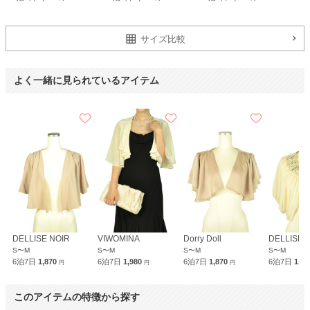
サイズ比較
よく一緒に見られているアイテム
DELLISE NOIR
VIWOMINA
Dorry Doll
DELLISE 
S〜M
S〜M
S〜M
S〜M
6泊7日
1,870
6泊7日
1,980
6泊7日
1,870
6泊7日
1,8
円
円
円
このアイテムの特徴から探す