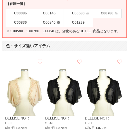
［在庫一覧］
C00086
C00145
C00580
C00780
※
※
C00836
C00840
C01239
※
※ C00580・C00780・C00840は、劣化のあるOUTLET商品となります。
色・サイズ違いアイテム
DELLISE NOIR
DELLISE NOIR
DELLISE NOIR
L〜LL
S〜M
L〜LL
6泊7日
1,870
6泊7日
1,870
6泊7日
1,870
円
円
円