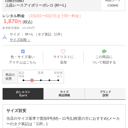
商品コード
上品レースアイボリーボレロ (M〜L)
C00845
レンタル料金
［2泊3日〜6泊7日まで同一料金］
1,870
円
(税込)
参考販売価格：10,450円
サイズ ： M〜L （タグ表記 : 11R）
サイズ比較
色・サイズ違い
マイリストに
この商品に
アイテムはこちら
追加
ついて相談する
新品
普通
使用感
商品の
同様
あり
状態
おしゃコン
サイズ
ブランド
Eye's
商品情報
説明
サイズ目安
当店のサイズ基準で普段9号(M)～11号(L)程度の方におすすめ(メーカ
ーのタグ表記は「11R」)