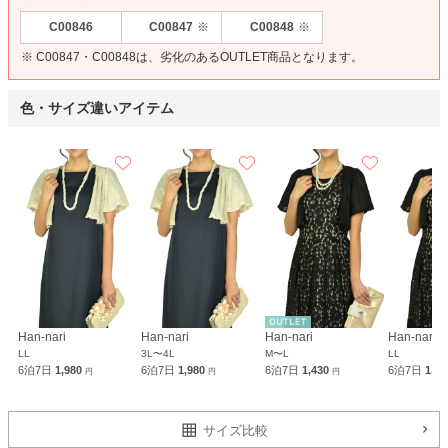
C00846
C00847
C00848
※
※
※ C00847・C00848は、劣化のあるOUTLET商品となります。
色・サイズ違いアイテム
Han-nari
Han-nari
Han-nari
Han-nari
LL
3L〜4L
M〜L
LL
6泊7日
1,980
6泊7日
1,980
6泊7日
1,430
6泊7日
1,9
円
円
円
サイズ比較