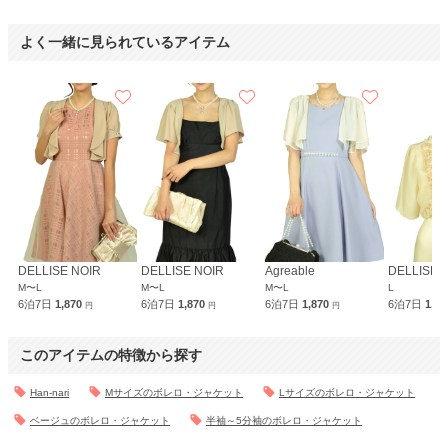
よく一緒に見られているアイテム
DELLISE NOIR
DELLISE NOIR
Agreable
DELLISE 
M〜L
M〜L
M〜L
L
6泊7日
1,870
6泊7日
1,870
6泊7日
1,870
6泊7日
1,8
円
円
円
このアイテムの特徴から探す
Han-nari
Mサイズのボレロ・ジャケット
Lサイズのボレロ・ジャケット
ベージュのボレロ・ジャケット
半袖～5分袖のボレロ・ジャケット