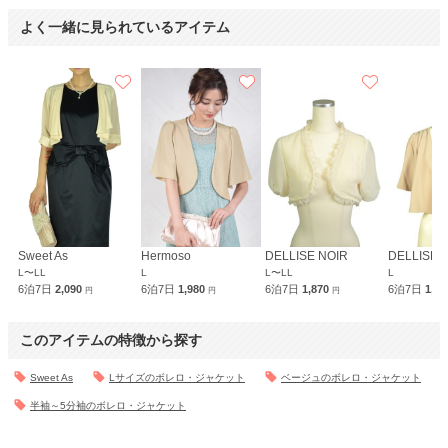
よく一緒に見られているアイテム
Sweet As
Hermoso
DELLISE NOIR
DELLISE 
L〜LL
L
L〜LL
L
6泊7日
2,090
6泊7日
1,980
6泊7日
1,870
6泊7日
1,8
円
円
円
このアイテムの特徴から探す
Sweet As
Lサイズのボレロ・ジャケット
ベージュのボレロ・ジャケット
半袖～5分袖のボレロ・ジャケット