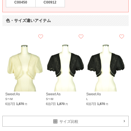
C00450
C00912
色・サイズ違いアイテム
Sweet As
Sweet As
Sweet As
S〜M
S〜M
L
6泊7日
1,870
6泊7日
1,870
6泊7日
1,870
円
円
円
サイズ比較