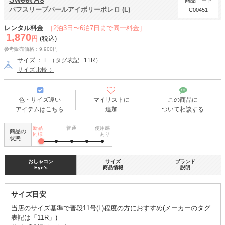
商品コード
パフスリーブパールアイボリーボレロ (L)
C00451
レンタル料金
［2泊3日〜6泊7日まで同一料金］
1,870
円
(税込)
参考販売価格：9,900円
サイズ ： L （タグ表記 : 11R）
サイズ比較
色・サイズ違い
マイリストに
この商品に
アイテムはこちら
追加
ついて相談する
新品
普通
使用感
商品の
同様
あり
状態
おしゃコン
サイズ
ブランド
Eye's
商品情報
説明
サイズ目安
当店のサイズ基準で普段11号(L)程度の方におすすめ(メーカーのタグ
表記は「11R」)