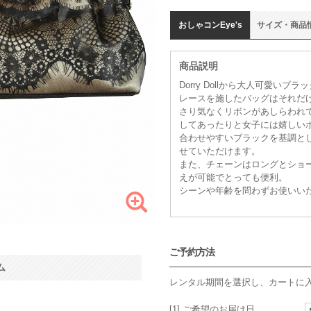
おしゃコン
Eye's
サイズ
・
商品
商品説明
Dorry Dollから大人可愛い
レースを施したバッグはそれだ
さり気なくリボンがあしらわれ
してあったりと女子には嬉しい
合わせやすいブラックを基調と
せていただけます。
また、チェーンはロングとショ
えが可能でとっても便利。
シーンや年齢を問わずお使いい
ご予約方法
ム
レンタル期間を選択し、カートに
[1] ご希望のお届け日