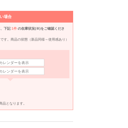
い場合
Hermoso
SunaUna
JUSGLITTY
Han-
80
6泊7日
1,790
6泊7日
1,980
6泊7日
1,980
6泊
円
円
円
円
は、下記
1件
の在庫状況(※)をご確認くださ
況です。商品の状態（新品同様～使用感あり）
ET商品となります。