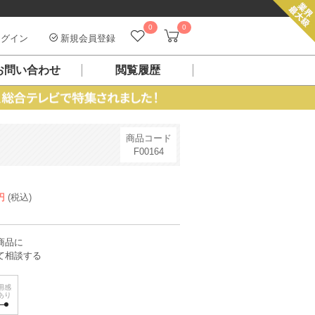
0
0
グイン
新規会員登録
お問い合わせ
閲覧履歴
商品コード
F00164
円
(税込)
商品に
て相談する
用感
あり