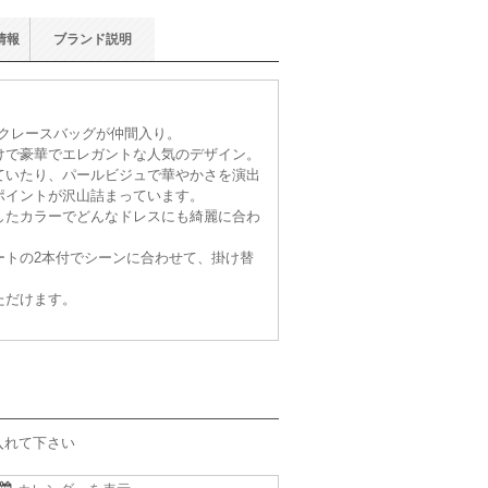
情報
ブランド
説明
ブラックレースバッグが仲間入り。
けで豪華でエレガントな人気のデザイン。
ていたり、パールビジュで華やかさを演出
ポイントが沢山詰まっています。
したカラーでどんなドレスにも綺麗に合わ
ートの2本付でシーンに合わせて、掛け替
ただけます。
入れて下さい