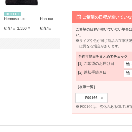
ご希望の日程が空いていな
Hermoso luxe
Han-nari
Hermoso luxe
SOUP
6泊7日
1,550
6泊7日
1,980
6泊7日
2,200
6泊7日
1,9
円
円
円
ご希望の日程が空いていない場合
い。
※サイズや色が同じ商品の在庫状
は異なる場合があります。
予約可能日をまとめてチェック
[1] ご希望のお届け日
[2] 返却手続き日
［在庫一覧］
F00166
※
※ F00166は、劣化のあるOUTL