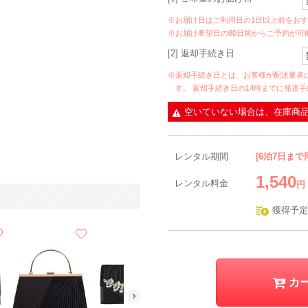
※お届け日はご利用日の1日以上前をお
※お届け希望日の80日前からご予約が可
[2] 返却手続き日
※返却手続き日とは、お客様が配送業者
す。 返却手続き日の14時までに発送
空いていない場合は、在庫商
レンタル期間
[6泊7日まで
1,540
レンタル料金
円
獲得予定
カ