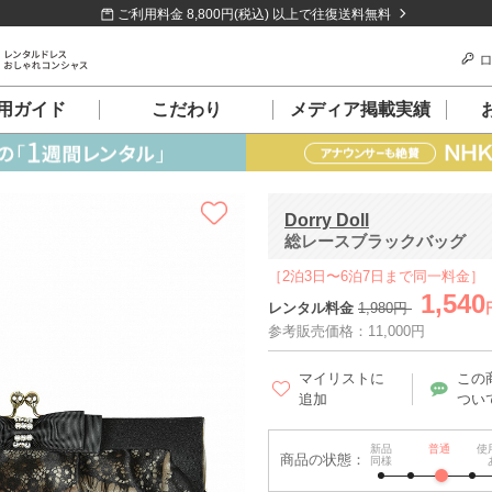
ご利用料金 8,800円(税込) 以上で往復送料無料
ロ
用ガイド
こだわり
メディア掲載実績
Dorry Doll
総レースブラックバッグ
［2泊3日〜6泊7日まで同一料金］
1,540
レンタル料金
1,980円
参考販売価格：11,000円
マイリストに
この
追加
つい
新品
普通
使
商品の状態：
同様