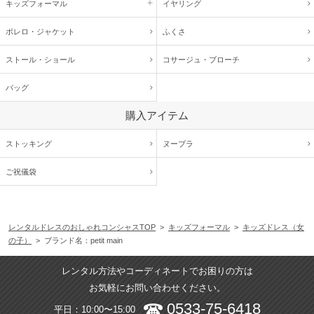
キッズ
フォーマル
イヤリング
ボレロ・ジャケット
ふくさ
ストール・ショール
コサージュ・
ブローチ
バッグ
購入アイテム
ストッキング
ヌーブラ
ご祝儀袋
レンタルドレスのおしゃれコンシャスTOP
>
キッズフォーマル
>
キッズドレス（女
の子）
> ブランド名：petit main
レンタル方法やコーディネートでお困りの方は
お気軽にお問い合わせください。
0533-75-6418
平日：10:00〜15:00