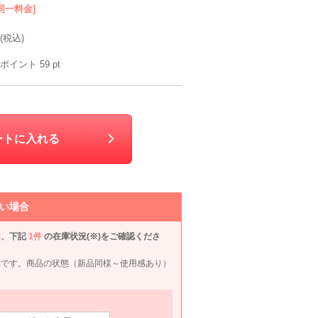
同一料金]
(税込)
 BEAMS
UNITED ARROWS green label relaxing
GENIESOIR東京ソワール
GENIESOIR東京ソワール
M
M
L
L
ポイント
59
pt
90
6泊7日
7,590
6泊7日
11,990
6泊7日
10,990
6泊
円
円
円
円
34件
212件
58件
62件
ートに入れる
い場合
は、下記
1件
の在庫状況(※)をご確認くださ
況です。商品の状態（新品同様～使用感あり）
CHOPIN deux
CHOPIN
ELLE en noir
ELLE
130cm
120cm
120cm
120c
90
6泊7日
6,590
6泊7日
7,490
6泊7日
6,490
6泊
円
円
円
円
6件
6件
8件
12件