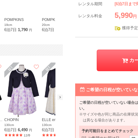
レンタル期間
[6泊7日まで
5,990
レンタル料金
円
POMPKINS
POMPKINS
belle raffine
B:MING by
19cm
20cm
3L〜4L
M
獲得予定
6泊7日
1,790
6泊7日
1,790
6泊7日
6,490
6泊7日
9,9
円
円
円
562件
カ
ご希望の日程が空いていな
ご希望の日程が空いていない場合
い。
※サイズや色が同じ商品の在庫状
WS green label relaxing
CHOPIN
ELLE en noir
CHOPIN
CHOPIN
は異なる場合があります。
130cm
130cm
120cm
115cm
6泊7日
6,490
6泊7日
5,990
6泊7日
7,990
6泊7日
7,4
円
円
円
予約可能日をまとめてチェック
12件
14件
12件