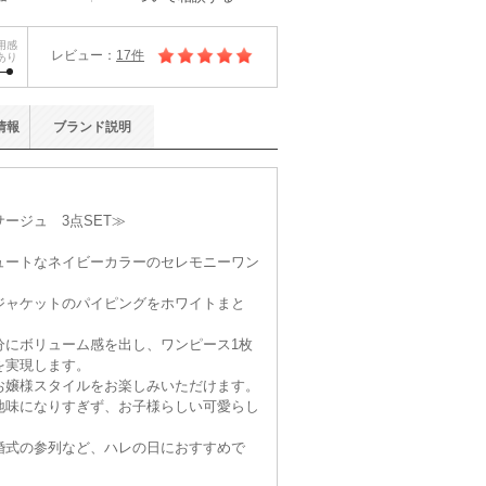
用感
レビュー：
17件
あり
情報
ブランド
説明
ージュ 3点SET≫
ュートなネイビーカラーのセレモニーワン
ジャケットのパイピングをホワイトまと
分にボリューム感を出し、ワンピース1枚
を実現します。
お嬢様スタイルをお楽しみいただけます。
地味になりすぎず、お子様らしい可愛らし
。
婚式の参列など、ハレの日におすすめで