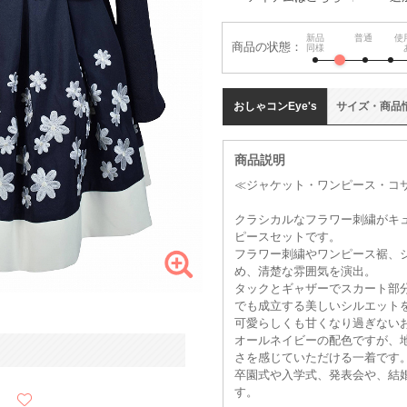
新品
普通
使
商品の状態：
同様
おしゃコン
Eye's
サイズ
・
商品
商品説明
≪ジャケット・ワンピース・コサ
クラシカルなフラワー刺繍がキ
ピースセットです。
フラワー刺繍やワンピース裾、
め、清楚な雰囲気を演出。
タックとギャザーでスカート部
でも成立する美しいシルエット
可愛らしくも甘くなり過ぎない
オールネイビーの配色ですが、
さを感じていただける一着です
卒園式や入学式、発表会や、結
す。