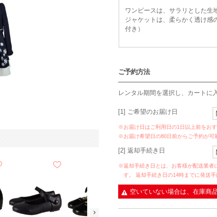
ワンピースは、サラリとした生
ジャケットは、柔らかく透け感
付き）
ご予約方法
レンタル期間を選択し、カートに
[1] ご希望のお届け日
※お届け日はご利用日の1日以上前をお
※お届け希望日の80日前からご予約が可
[2] 返却手続き日
※返却手続き日とは、お客様が配送業者
す。 返却手続き日の14時までに発送
空いていない場合は、在庫商