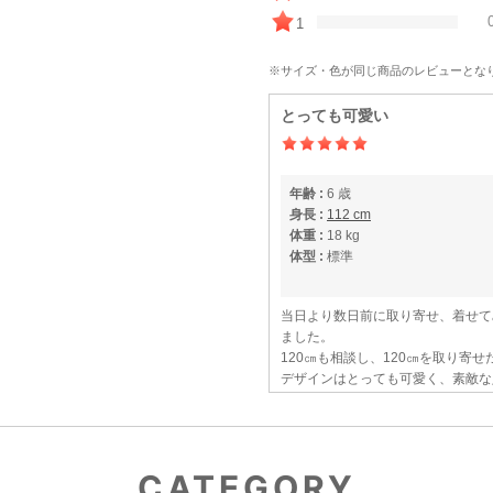
1
※サイズ・色が同じ商品のレビューとな
とっても可愛い
年齢 :
6 歳
身長 :
112 cm
体重 :
18 kg
体型 :
標準
当日より数日前に取り寄せ、着せて
ました。
120㎝も相談し、120㎝を取り寄
デザインはとっても可愛く、素敵な
ホームページを見てレンタルを利用
CATEGORY