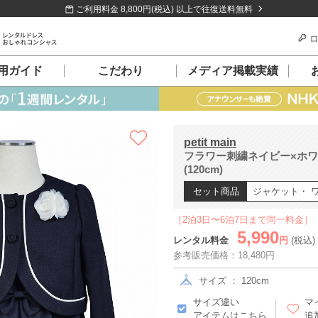
ご利用料金 8,800円(税込) 以上で往復送料無料
ロ
用ガイド
こだわり
メディア掲載実績
petit main
フラワー刺繍ネイビー×ホ
(120cm)
セット商品
ジャケット・ 
［2泊3日〜6泊7日まで同一料金］
5,990
レンタル料金
円
(税込)
参考販売価格：18,480円
サイズ ： 120cm
サイズ違い
マ
アイテムはこちら
追