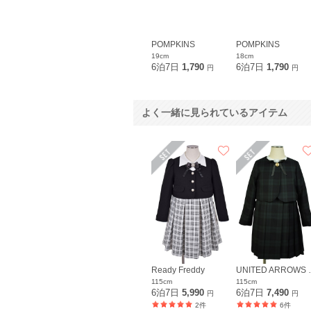
POMPKINS
POMPKINS
19cm
18cm
6泊7日
1,790
6泊7日
1,790
円
円
よく一緒に見られているアイテム
Ready Freddy
UNITED ARRO
115cm
115cm
6泊7日
5,990
6泊7日
7,490
円
円
2件
6件