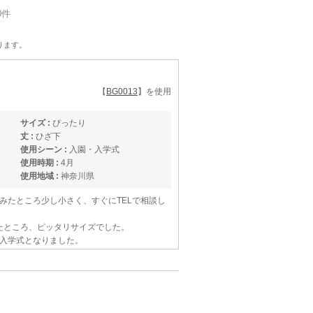
0件
ります。
【
BG0013
】を使用
サイズ :
ぴったり
丈 :
ひざ下
使用シーン :
入園・入学式
使用時期 :
4月
使用地域 :
神奈川県
みたところ少し小さく、すぐにTELで相談し
せたところ、ピッタリサイズでした。
入学式となりました。
させて頂きました。