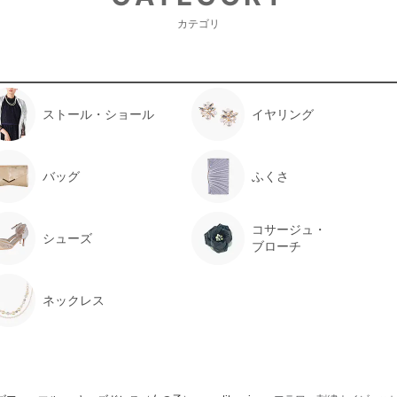
年齢 :
6 歳
カテゴリ
身長 :
114 cm
体重 :
25 kg
体型 :
ややぽっちゃり
【一緒に注文した商品】
ストール・ショール
イヤリング
バッグ
ふくさ
POMPKINS
UNITED ARROWS
green label
relaxing
コサージュ・
シューズ
ブローチ
ネックレス
年齢 :
6 歳
身長 :
118 cm
体重 :
20 kg
体型 :
標準