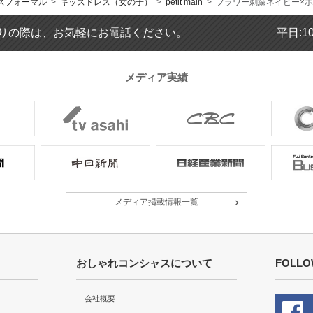
ズフォーマル
>
キッズドレス（女の子）
>
petit main
> フラワー刺繍ネイビー×ホワ
りの際は、お気軽にお電話ください。
平日:1
卒園式で使用しました
メディア実績
年齢 :
6 歳
身長 :
115 cm
体重 :
19 kg
体型 :
標準
キレイな状態でした。
メディア掲載情報一覧
卒園式に利用
年齢 :
6 歳
おしゃれコンシャスについて
FOLLO
身長 :
120 cm
体重 :
20 kg
体型 :
華奢
会社概要