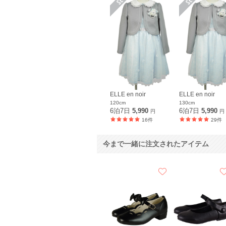
ELLE en noir
ELLE en noir
120cm
130cm
6泊7日
5,990
6泊7日
5,990
円
円
16件
29件
今まで一緒に注文されたアイテム