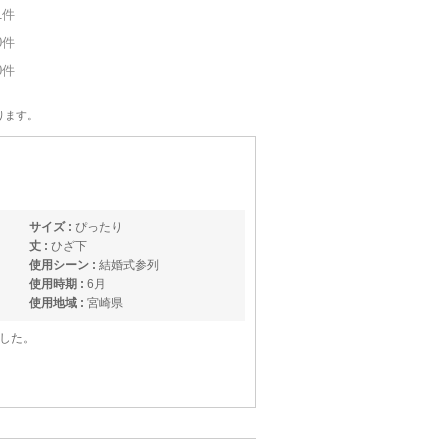
1件
0件
0件
ります。
サイズ :
ぴったり
丈 :
ひざ下
使用シーン :
結婚式参列
使用時期 :
6月
使用地域 :
宮崎県
した。