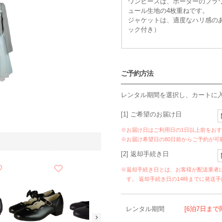
ワンピースは、ボーダーのフラ
ュール生地の4枚重ねです。
ジャケットは、適度なハリ感の
ック付き）
ご予約方法
レンタル期間を選択し、カートに
[1] ご希望のお届け日
※お届け日はご利用日の1日以上前をお
※お届け希望日の80日前からご予約が可
[2] 返却手続き日
※返却手続き日とは、お客様が配送業者
す。 返却手続き日の14時までに発送
レンタル期間
[6泊7日まで