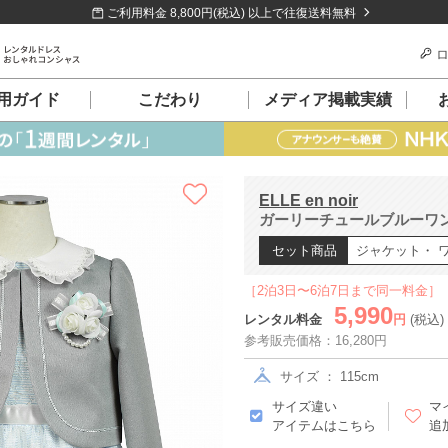
ご利用料金 8,800円(税込) 以上で往復送料無料
ロ
用ガイド
こだわり
メディア掲載実績
ELLE en noir
ガーリーチュールブルーワンピ
セット商品
ジャケット・ 
［2泊3日〜6泊7日まで同一料金］
5,990
レンタル料金
円
(税込)
参考販売価格：16,280円
サイズ ： 115cm
サイズ違い
マ
アイテムはこちら
追