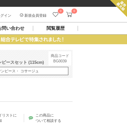
0
0
グイン
新規会員登録
お問い合わせ
閲覧履歴
商品コード
BG0039
ースセット (115cm)
ワンピース・ コサージュ
イリストに
この商品に
加
ついて相談する