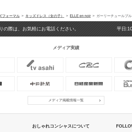
ズフォーマル
>
キッズドレス（女の子）
>
ELLE en noir
> ガーリーチュールブルー
年齢 :
5 歳
りの際は、お気軽にお電話ください。
平日:1
身長 :
107 cm
体重 :
17 kg
体型 :
標準
メディア実績
【一緒に注文した商品】
POMPKINS
ANDRESD
メディア掲載情報一覧
可愛かった
おしゃれコンシャスについて
FOLLO
年齢 :
3 歳
身長 :
98 cm