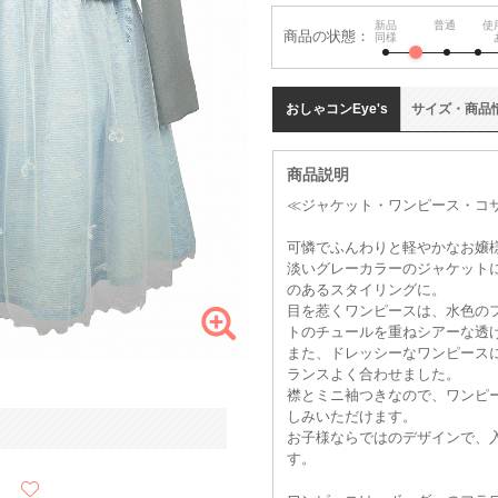
新品
普通
使
商品の状態：
同様
おしゃコン
Eye's
サイズ
・
商品
商品説明
≪ジャケット・ワンピース・コサ
可憐でふんわりと軽やかなお嬢
淡いグレーカラーのジャケット
のあるスタイリングに。
目を惹くワンピースは、水色の
トのチュールを重ねシアーな透
また、ドレッシーなワンピース
ランスよく合わせました。
襟とミニ袖つきなので、ワンピ
しみいただけます。
お子様ならではのデザインで、
す。