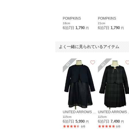
POMPKINS
POMPKINS
18cm
21cm
6泊7日
1,790
6泊7日
1,790
円
円
よく一緒に見られているアイテム
UNITED ARROWS green label relaxing
UNITED ARRO
115cm
115cm
6泊7日
5,990
6泊7日
7,490
円
円
6件
6件