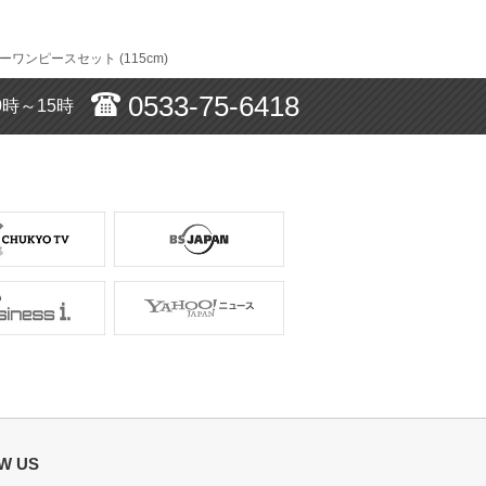
ワンピースセット (115cm)
サイズ :
ぴったり
0533-75-6418
0時～15時
丈 :
ひざ丈
使用シーン :
結婚式参列
使用時期 :
12月
使用地域 :
千葉県
W US
サイズ :
ぴったり
丈 :
ひざ下