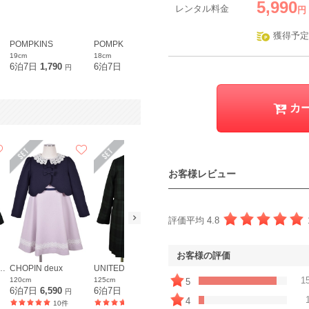
5,990
レンタル料金
円
獲得予定
POMPKINS
POMPKINS
POMPKINS
Dorry Doll
19cm
18cm
20cm
S
6泊7日
1,790
6泊7日
1,790
6泊7日
1,790
6泊7日
6,9
円
円
円
カ
お客様レビュー
評価平均 4.8
お客様の評価
WS green label relaxing
CHOPIN deux
UNITED ARROWS green label relaxing
ELLE en noir
petit main
1
120cm
125cm
120cm
110cm
5
6泊7日
6,590
6泊7日
7,490
6泊7日
6,490
6泊7日
5,9
円
円
円
4
10件
7件
12件