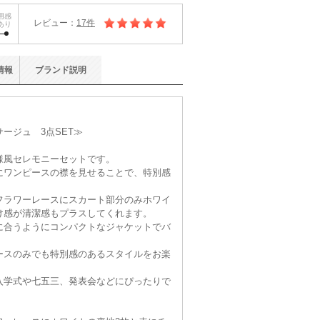
用感
レビュー：
17件
あり
情報
ブランド
説明
ージュ 3点SET≫
様風セレモニーセットです。
にワンピースの襟を見せることで、特別感
フラワーレースにスカート部分のみホワイ
け感が清潔感もプラスしてくれます。
に合うようにコンパクトなジャケットでバ
ースのみでも特別感のあるスタイルをお楽
入学式や七五三、発表会などにぴったりで