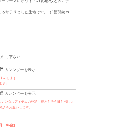
ワーレースにホワイトの裏地2枚と表にチ
あるサラリとした生地です。（1箇所鍵ホ
入れて下さい
すすめします。
能です。
にレンタルアイテムの発送手続きを行う日を指しま
手続きをお願いします。
同一料金]