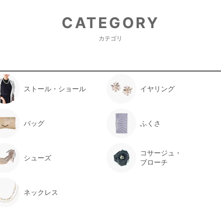
CATEGORY
AIMER
カテゴリ
とてもきれい
年齢 :
5 歳
ストール・ショール
イヤリング
身長 :
100 cm
体重 :
17 kg
体型 :
標準
バッグ
ふくさ
とてもきれいで驚きました。
また機会があれば利用します。
コサージュ・
シューズ
ブローチ
【一緒に注文した商品】
ネックレス
Kastane