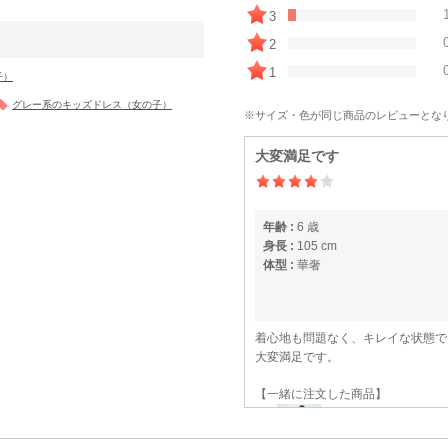
3
2
1
子）
グレー系のキッズドレス（女の子）
※サイズ・色が同じ商品のレビューとな
大変満足です
年齢 :
6 歳
身長 :
105 cm
体型 :
華奢
着心地も問題なく、キレイな状態で
大変満足です。
【一緒に注文した商品】