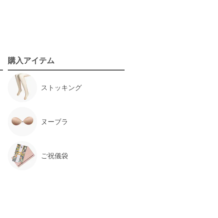
購入アイテム
サイズ :
ぴったり
ストッキング
丈 :
ひざ下
使用シーン :
結婚式参列
使用時期 :
3月
使用地域 :
鹿児島県
ヌーブラ
ご祝儀袋