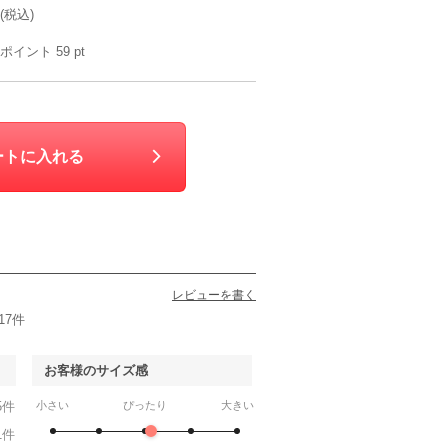
(税込)
ポイント
59
pt
Kastane
CAPRICIEUX LE’MAGE
Ameri VINTAGE
AND
S
S〜M
M
L
90
6泊7日
6,990
6泊7日
6,990
6泊7日
7,990
6泊
円
円
円
円
751件
58件
248件
114件
ートに入れる
レビューを書く
17件
お客様のサイズ感
CHOPIN
ELLE en noir
Ready Freddy
CHO
5件
小さい
ぴったり
大きい
130cm
120cm
130cm
120c
90
6泊7日
6,990
6泊7日
5,990
6泊7日
5,990
6泊
円
円
円
円
1件
7件
4件
9件
9件