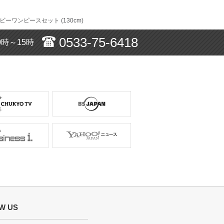
サイズ :
ぴったり
丈 :
ひざ下10cm
ーワンピースセット (130cm)
使用シーン :
入園・入学式
使用時期 :
4月
0533-75-6418
0時～15時
使用地域 :
神奈川県
か着ない服なので、レンタルできて良かった
【
BG0029
】を使用
サイズ :
ぴったり
丈 :
ひざ丈
使用シーン :
結婚式参列
使用時期 :
3月
使用地域 :
静岡県
したが、とっても気に入ったようで嬉しそう
W US