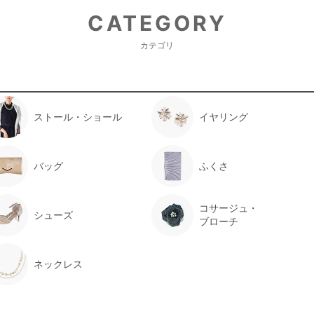
CATEGORY
カテゴリ
年齢 :
6 歳
身長 :
125 cm
体重 :
25 kg
体型 :
ややぽっちゃり
ストール・ショール
イヤリング
【一緒に注文した商品】
バッグ
ふくさ
コサージュ・
シューズ
POMPKINS
B:MING by
ブローチ
BEAMS
ネックレス
レンタルできて良かった