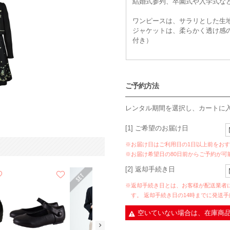
結婚式参列、卒園式や入学式な
ワンピースは、サラリとした生
ジャケットは、柔らかく透け感
付き）
ご予約方法
レンタル期間を選択し、カートに
[1] ご希望のお届け日
※お届け日はご利用日の1日以上前をお
※お届け希望日の80日前からご予約が可
[2] 返却手続き日
※返却手続き日とは、お客様が配送業者
す。 返却手続き日の14時までに発送
空いていない場合は、在庫商