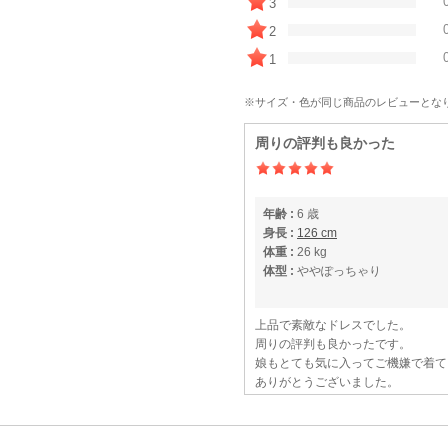
3
2
1
※サイズ・色が同じ商品のレビューとな
周りの評判も良かった
年齢 :
6 歳
身長 :
126 cm
体重 :
26 kg
体型 :
ややぽっちゃり
上品で素敵なドレスでした。
周りの評判も良かったです。
娘もとても気に入ってご機嫌で着て
ありがとうございました。
状態の良いドレスがレンタルできて
普段は140cmを着ているので、
た。