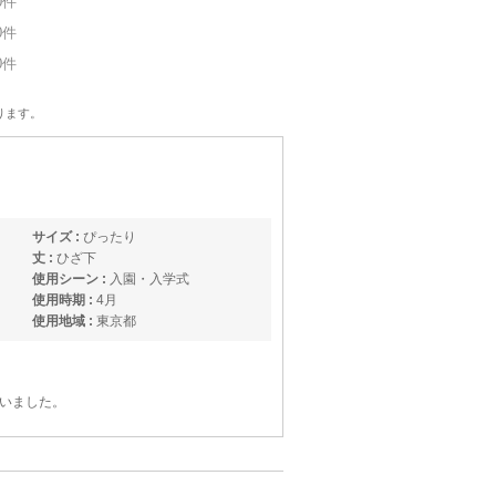
0件
0件
0件
ります。
サイズ :
ぴったり
丈 :
ひざ下
使用シーン :
入園・入学式
使用時期 :
4月
使用地域 :
東京都
いました。
助かっています。
きついか不安でしたがピッタリでほっとしまし