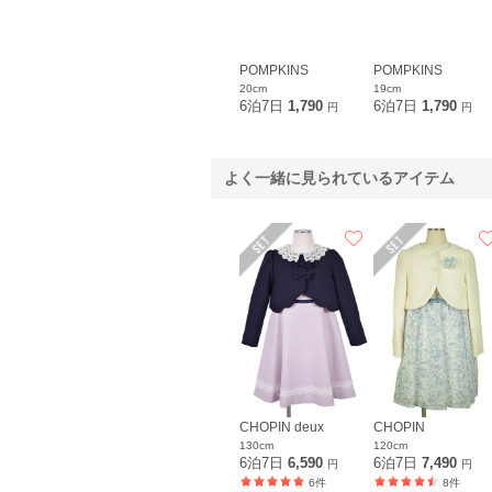
POMPKINS
POMPKINS
20cm
19cm
6泊7日
1,790
6泊7日
1,790
円
円
よく一緒に見られているアイテム
CHOPIN deux
CHOPIN
130cm
120cm
6泊7日
6,590
6泊7日
7,490
円
円
6件
8件