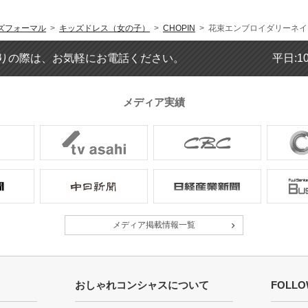
年齢 :
6 歳
身長 :
130 cm
ズフォーマル
>
キッズドレス（女の子）
>
CHOPIN
> 花束エンブロイダリーネイビ
体重 :
20 kg
体型 :
標準
りの際は、お気軽にお電話ください。
平日:1
とてもキレイな状態で届き、1度し
です。
メディア実績
娘も嬉しそうでした
年齢 :
7 歳
身長 :
120 cm
体重 :
20 kg
メディア掲載情報一覧
体型 :
標準
娘に今回のドレスを選んでもらいま
にしていました!
おしゃれコンシャスについて
FOLLO
【一緒に注文した商品】