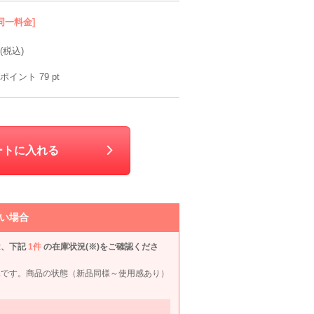
同一料金]
mebelle muse
UNTITLED
23区
AIM
(税込)
M
M〜L
LL〜3L
S〜M
90
6泊7日
8,990
6泊7日
7,990
6泊7日
8,490
6泊
円
円
円
円
ポイント
79
pt
72件
30件
109件
85件
ートに入れる
い場合
は、下記
1件
の在庫状況(※)をご確認くださ
Ready Freddy
ELLE en noir
CHOPIN
CHO
況です。商品の状態（新品同様～使用感あり）
115cm
120cm
120cm
120c
90
6泊7日
5,990
6泊7日
6,590
6泊7日
6,990
6泊
円
円
円
円
12件
2件
5件
8件