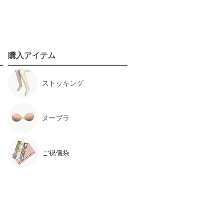
サイズ :
ぴったり
購入アイテム
丈 :
ひざ下5cm
使用シーン :
入園・入学式
使用時期 :
4月
ストッキング
使用地域 :
埼玉県
ヌーブラ
ご祝儀袋
【
BG0029
】を使用