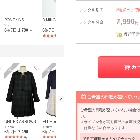
レンタル期間
[6泊7日まで
7,990
POMPKINS
B:MING by BEAMS
niana
Callarus
レンタル料金
円
21cm
S
M
L〜LL
6泊7日
1,790
6泊7日
9,990
6泊7日
7,490
6泊7日
7,9
円
円
円
獲得予定
18件
167件
カ
ご希望の日程が空いていな
ご希望の日程が空いていない場合
い。
UNITED ARROWS green label relaxing
ELLE en noir
CHOPIN
CHOPIN
※サイズや色が同じ商品の在庫状
115cm
120cm
120cm
130cm
は異なる場合があります。
6泊7日
7,490
6泊7日
5,990
6泊7日
5,990
6泊7日
5,9
円
円
円
6件
11件
8件
予約可能日をまとめてチェック