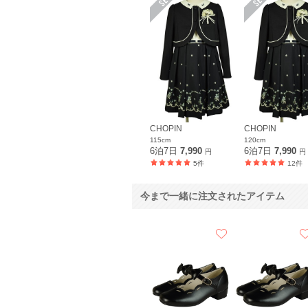
CHOPIN
CHOPIN
115cm
120cm
6泊7日
7,990
6泊7日
7,990
円
円
5件
12件
今まで一緒に注文されたアイテム