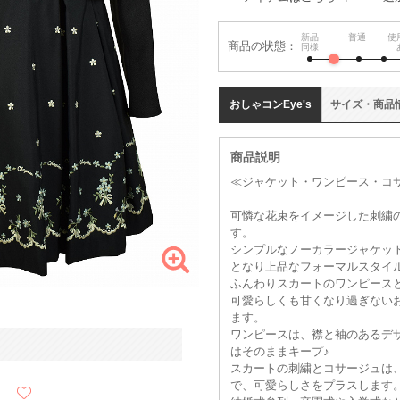
新品
普通
使
商品の状態：
同様
おしゃコン
Eye's
サイズ
・
商品
商品説明
≪ジャケット・ワンピース・コサ
可憐な花束をイメージした刺繍
す。
シンプルなノーカラージャケッ
となり上品なフォーマルスタイ
ふんわりスカートのワンピース
可愛らしくも甘くなり過ぎない
ます。
ワンピースは、襟と袖のあるデ
はそのままキープ♪
スカートの刺繍とコサージュは
で、可愛らしさをプラスします