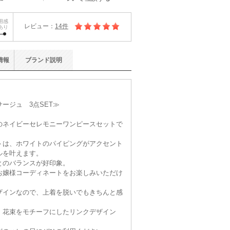
用感
レビュー：
14件
あり
情報
ブランド
説明
ージュ 3点SET≫
のネイビーセレモニーワンピースセットで
トは、ホワイトのパイピングがアクセント
ルを叶えます。
とのバランスが好印象。
お嬢様コーディネートをお楽しみいただけ
ザインなので、上着を脱いでもきちんと感
、花束をモチーフにしたリンクデザイン
。