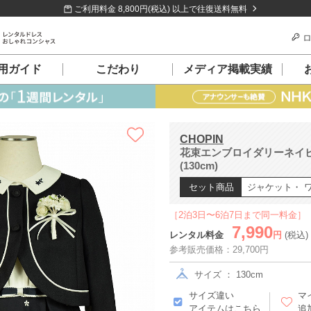
ご利用料金 8,800円(税込) 以上で往復送料無料
ロ
用ガイド
こだわり
メディア掲載実績
CHOPIN
花束エンブロイダリーネイ
(130cm)
セット商品
ジャケット・ 
［2泊3日〜6泊7日まで同一料金］
7,990
レンタル料金
円
(税込)
参考販売価格：29,700円
サイズ ： 130cm
サイズ違い
マ
アイテムはこちら
追