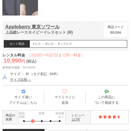
Apploberry 東京ソワール
商品コード
上品総レースネイビードレスセット (M)
B01584
セット商品
ドレス・ ボレロ・ ネックレス
レンタル料金
［2泊3日〜6泊7日まで同一料金］
10,990
円
(税込)
参考販売価格：60,500円
サイズ ： M （タグ表記 : 9AR）
サイズ比較
サイズ違い
マイリストに
この商品に
アイテムはこちら
追加
ついて相談する
新品
普通
使用感
商品の
レビュー
同様
あり
状態
117件