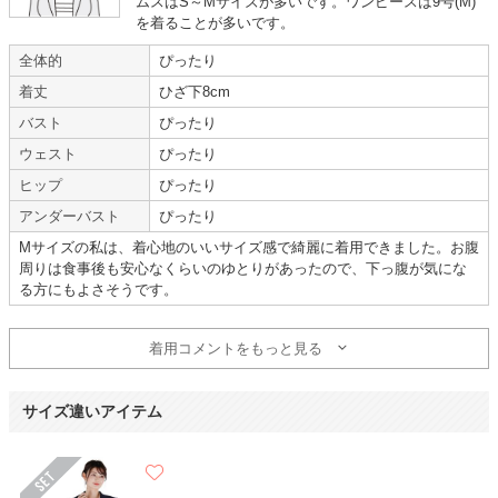
ムスはS～Mサイズが多いです。ワンピースは9号(M)
使用地域 :
愛知県
を着ることが多いです。
全体的
ぴったり
【一緒に注文した商品】
着丈
ひざ下8cm
バスト
ぴったり
ウェスト
ぴったり
Sweet As
anySiS
ヒップ
ぴったり
アンダーバスト
ぴったり
また利用します
Mサイズの私は、着心地のいいサイズ感で綺麗に着用できました。お腹
周りは食事後も安心なくらいのゆとりがあったので、下っ腹が気にな
る方にもよさそうです。
年齢 :
40代
前半
サイズ :
ぴったり
身長 :
145〜149cm
丈 :
ひざより下
体重 :
50～54kg
使用シーン :
七五三・お宮参り
着用コメントをもっと見る
体型 :
標準
使用時期 :
7月
使用地域 :
愛知県
サイズ違いアイテム
産後2か月だったため、お腹のふくらみが目立ってしまった。
また、利用させていただきます。