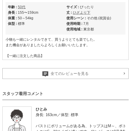
年齢 :
50代
サイズ :
ぴったり
身長 :
155〜159cm
丈 :
ひざより下
体重 :
50～54kg
使用シーン :
その他 (祝賀会)
体型 :
標準
使用時期 :
7月
使用地域 :
東京都
小物も一緒にレンタルできて、買うよりとても楽でした。
また機会がありましたらよろしくお願いいたします。
【一緒に注文した商品】
全てのレビューを見る
LUXE GRACE
スタッフ着用コメント
ひとみ
年齢 :
50代
サイズ :
ぴったり
身長: 163cm／体型: 標準
身長 :
150〜154cm
丈 :
ふくらはぎ
体重 :
50～54kg
使用シーン :
親族の結婚式
バストにボリュームがある為、トップスはM～、ボト
体型 :
標準
使用時期 :
7月