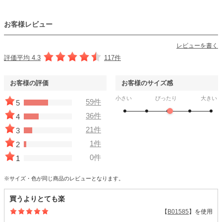
お客様レビュー
レビューを書く
評価平均 4.3
117件
お客様の評価
お客様のサイズ感
小さい
ぴったり
大きい
59件
5
36件
4
21件
3
1件
2
0件
1
※サイズ・色が同じ商品のレビューとなります。
買うよりとても楽
【
B01585
】を使用