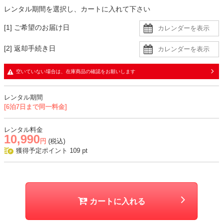
ネイビードレスには、高明度の小物が華やかに映えます。
レンタル期間を選択し、カートに入れて下さい
ネックレスに合わせてパールのイヤリングを合わせると、統一感が生
まれ、おすすめです。
[1] ご希望のお届け日
ドレスは透け感があるので、肩紐のないインナーを着用すると安心で
す。
[2] 返却手続き日
生地
空いていない場合は、在庫商品の確認をお願いします
・レース生地に同色裏地の二枚重ねで、袖に透け感あり
・デコルテ部分はレース生地にシフォン生地の二枚重ね
レンタル期間
・ジャケットはつむぎの様な節がある、さらっとしたシャンタン生地
[6泊7日まで同一料金]
おすすめシーン
レンタル料金
10,990
結婚式、二次会、同窓会、顔合わせ、お食事会、式典など
円
(税込)
獲得予定ポイント
109
pt
カートに入れる