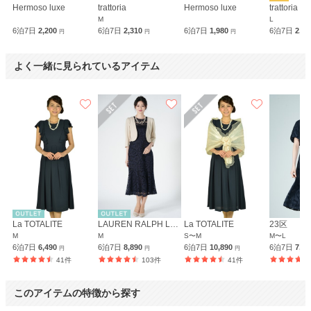
Hermoso luxe
trattoria
Hermoso luxe
trattoria
M
L
6泊7日
2,200
6泊7日
2,310
6泊7日
1,980
6泊7日
2,3
円
円
円
よく一緒に見られているアイテム
La TOTALITE
LAUREN RALPH LAUREN
La TOTALITE
23区
M
M
S〜M
M〜L
6泊7日
6,490
6泊7日
8,890
6泊7日
10,890
6泊7日
7,9
円
円
円
41件
103件
41件
このアイテムの特徴から探す