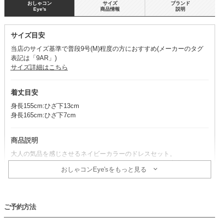
おしゃコン
サイズ
ブランド
Eye's
商品情報
説明
サイズ目安
当店のサイズ基準で普段9号(M)程度の方におすすめ(メーカーのタグ
表記は「9AR」)
サイズ詳細はこちら
着丈目安
身長155cm:ひざ下13cm
身長165cm:ひざ下7cm
商品説明
大人の気品を感じさせるネイビーカラーのドレスセット。
すとんとしたシルエットが、すっきりとした着こなしを実現します。
おしゃコンEye'sをもっと見る
※ドレス・ボレロ・ネックレスのセット商品です。その他アイテム
は、別途単品で取り扱いがございます。
ご予約方法
コーデのポイント