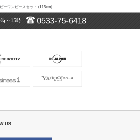
サイズ :
ぴったり
ーワンピースセット (115cm)
丈 :
ひざ丈
使用シーン :
入園・入学式
0533-75-6418
使用時期 :
4月
0時～15時
使用地域 :
長野県
たりで本人も喜んでいました。
れているとなお良かったです。
使用シーン :
卒園・卒業式
使用時期 :
3月
使用地域 :
大阪府
W US
サイズ :
ぴったり