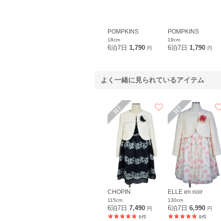
POMPKINS
POMPKINS
18cm
19cm
6泊7日
1,790
6泊7日
1,790
円
円
よく一緒に見られているアイテム
CHOPIN
ELLE en noir
115cm
130cm
6泊7日
7,490
6泊7日
6,990
円
円
6件
9件