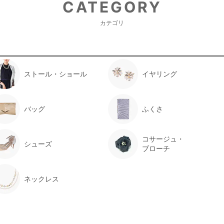
CATEGORY
年齢 :
6 歳
カテゴリ
身長 :
116 cm
体重 :
23 kg
体型 :
標準
ストール・ショール
イヤリング
体重があり大きいのでサイズが合う
お腹まわりはギリギリでした。
娘も気に入って、入学式が素晴らし
バッグ
ふくさ
【一緒に注文した商品】
コサージュ・
シューズ
ブローチ
POMPKINS
ネックレス
本人も喜んでいました