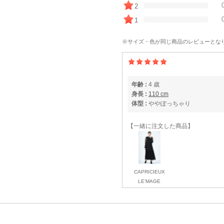
2
1
※サイズ・色が同じ商品のレビューとな
年齢 :
4 歳
身長 :
110 cm
体型 :
ややぽっちゃり
【一緒に注文した商品】
CAPRICIEUX
LE’MAGE
ぴったりでした