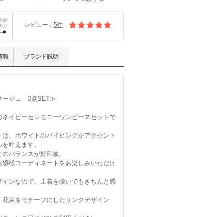
用感
レビュー：
5件
あり
情報
ブランド
説明
ージュ 3点SET≫
のネイビーセレモニーワンピースセットで
トは、ホワイトのパイピングがアクセント
ルを叶えます。
とのバランスが好印象。
お嬢様コーディネートをお楽しみいただけ
ザインなので、上着を脱いでもきちんと感
、花束をモチーフにしたリンクデザイン
。