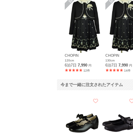
CHOPIN
CHOPIN
120cm
130cm
6泊7日
7,990
6泊7日
7,990
円
円
12件
14件
今まで一緒に注文されたアイテム