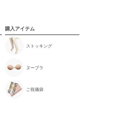
【
BG0024
】を使用
サイズ :
ぴったり
丈 :
ひざ上
使用シーン :
入園・入学式
購入アイテム
使用時期 :
4月
使用地域 :
群馬県
ストッキング
か心配でしたが、ぴったりでした。
いものになりました。
ヌーブラ
ご祝儀袋