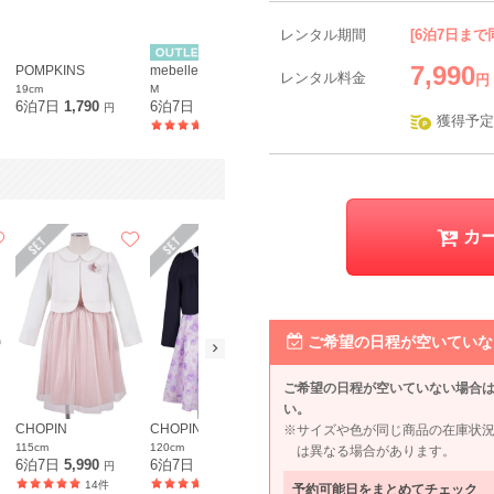
レンタル期間
[6泊7日まで
7,990
POMPKINS
mebelle muse
レンタル料金
円
19cm
M
6泊7日
1,790
6泊7日
5,390
円
円
獲得予定
144件
カ
ご希望の日程が空いていな
ご希望の日程が空いていない場合
い。
CHOPIN
CHOPIN
ELLE en noir
ELLE en noi
※サイズや色が同じ商品の在庫状
115cm
120cm
120cm
120cm
は異なる場合があります。
6泊7日
5,990
6泊7日
6,490
6泊7日
6,590
6泊7日
6,9
円
円
円
14件
19件
5件
予約可能日をまとめてチェック