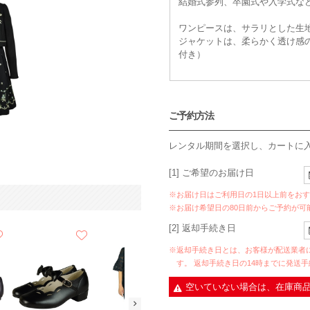
結婚式参列、卒園式や入学式な
ワンピースは、サラリとした生
ジャケットは、柔らかく透け感
付き）
ご予約方法
レンタル期間を選択し、カートに
[1] ご希望のお届け日
※お届け日はご利用日の1日以上前をお
※お届け希望日の80日前からご予約が可
[2] 返却手続き日
※返却手続き日とは、お客様が配送業者
す。 返却手続き日の14時までに発送
空いていない場合は、在庫商