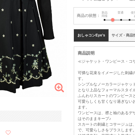
新品
普通
使
商品の状態：
同様
おしゃコン
Eye's
サイズ
・
商品
商品説明
≪ジャケット・ワンピース・コサ
可憐な花束をイメージした刺繍
す。
シンプルなノーカラージャケッ
となり上品なフォーマルスタイ
ふんわりスカートのワンピース
可愛らしくも甘くなり過ぎない
ます。
ワンピースは、襟と袖のあるデ
はそのままキープ♪
スカートの刺繍とコサージュは
で、可愛らしさをプラスします