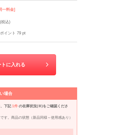
同一料金]
(税込)
ポイント
79
pt
ートに入れる
い場合
は、下記
1件
の在庫状況(※)をご確認くださ
r
CHOPIN
UNITED ARROWS green label relaxing
CHOPIN
CHO
況です。商品の状態（新品同様～使用感あり）
120cm
115cm
115cm
130c
90
6泊7日
6,990
6泊7日
5,990
6泊7日
6,990
6泊
円
円
円
円
8件
8件
6件
6件