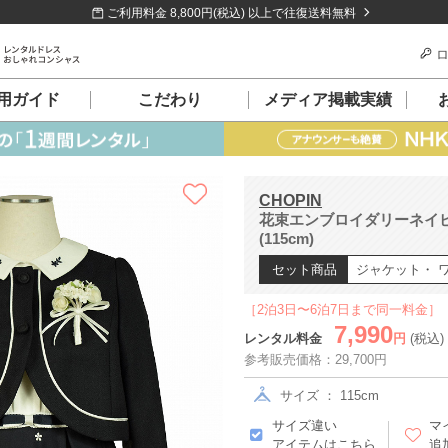
ご利用料金 8,800円(税込) 以上で往復送料無料
ロ
用ガイド
こだわり
メディア掲載実績
CHOPIN
花束エンブロイダリーネイ
(115cm)
セット商品
ジャケット・ 
［2泊3日〜6泊7日まで同一料金］
7,990
レンタル料金
円
(税込)
参考販売価格：29,700円
サイズ ： 115cm
サイズ違い
マ
アイテムはこちら
追