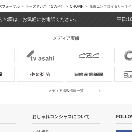
年齢 :
6 歳
ズフォーマル
>
キッズドレス（女の子）
>
CHOPIN
> 花束エンブロイダリーネイビ
身長 :
117 cm
体重 :
20 kg
体型 :
標準
りの際は、お気軽にお電話ください。
平日:1
小さくないか少し心配したが、ぴっ
メディア実績
スカートのポケットの有無が記載さ
年齢 :
6 歳
身長 :
105 cm
体重 :
18 kg
体型 :
標準
メディア掲載情報一覧
本人がとても気に入っていた
おしゃれコンシャスについて
FOLLO
年齢 :
6 歳
会社概要