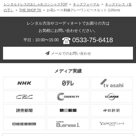
レンタルドレスのおしゃれコンシャスTOP
>
キッズフォーマル
>
キッズドレス（女
体型 :
華奢
使用時期 :
4月
の子）
>
THE SHOP TK
> お花レース刺繍グレーワンピースセット (120cm)
使用地域 :
北海道
サイズ感がちょうどよく、可愛かったです。
レンタル方法やコーディネートでお困りの方は
卒園式とは雰囲気を変えることができ、レンタルを利用できて良かったで
お気軽にお問い合わせください。
す。
0533-75-6418
平日：10:00〜15:00
【
BG0022
】を使用
メールでのお問い合わせ
年齢 :
6 歳
サイズ :
ぴったり
メディア実績
身長 :
119 cm
使用シーン :
卒園・卒業式
体重 :
22 kg
使用時期 :
3月
体型 :
標準
使用地域 :
宮崎県
【一緒に注文した商品】
POMPKINS
White Joola