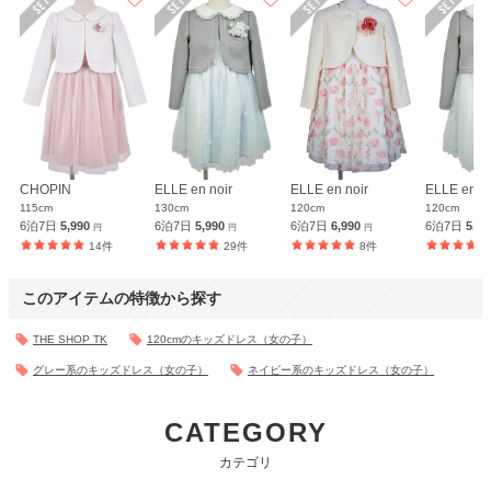
【一緒に注文した商品】
POMPKINS
CHOPIN
ELLE en noir
ELLE en noir
ELLE en no
115cm
130cm
120cm
120cm
年齢 :
6 歳
サイズ :
やや大きい
6泊7日
5,990
6泊7日
5,990
6泊7日
6,990
6泊7日
5,9
円
円
円
身長 :
112 cm
丈 :
ひざ下
14件
29件
8件
体重 :
13 kg
使用シーン :
入園・入学式
体型 :
華奢
使用時期 :
4月
このアイテムの特徴から探す
使用地域 :
高知県
THE SHOP TK
120cmのキッズドレス（女の子）
グレー系のキッズドレス（女の子）
ネイビー系のキッズドレス（女の子）
卒園式で着用しました
CATEGORY
年齢 :
6 歳
サイズ :
ぴったり
カテゴリ
身長 :
118 cm
丈 :
ひざ丈