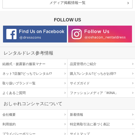
メディア掲載情報一覧
生地がしっかりしていた
FOLLOW US
年齢 :
8 歳
サイズ :
ぴったり
身長 :
122 cm
丈 :
ひざ丈
体重 :
20 kg
使用シーン :
結婚式参列
体型 :
華奢
使用時期 :
3月
使用地域 :
滋賀県
レンタルドレス参考情報
生地がしっかりしていて、とてもキレイでした。
結婚式・披露宴の服装マナー
品質管理のご紹介
子供も気に入っていました。
ネット?店舗?どっちでレンタル!?
購入?レンタル?どっちがお得!?
【一緒に注文した商品】
取り扱いブランド一覧
サイズガイド
よくあるご質問
ファッションメディア「IKINA」
POMPKINS
AIMER
おしゃれコンシャスについて
会社概要
新着情報
助かりました
利用規約
特定商取引法に基づく表記
プライバシーポリシー
サイトマップ