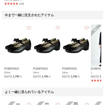
た
15件
【一緒に注文した商品】
今まで一緒に注文されたアイテム
B:MING by
BEAMS
晴れの日に良い物を着せることができた
【
BG0022
】を使用
年齢 :
6 歳
サイズ :
ぴったり
身長 :
110 cm
丈 :
ひざ丈
POMPKINS
POMPKINS
POMPKINS
B:MING b
体重 :
18 kg
使用シーン :
入園・入学式
20cm
19cm
18cm
L
6泊7日
1,790
6泊7日
1,790
6泊7日
1,790
6泊7日
10,
体型 :
標準
使用時期 :
4月
円
円
円
使用地域 :
埼玉県
一度しか着ないので、良い物を晴れの日に安く着せることができて良かっ
よく一緒に見られているアイテム
た。
また使うと思います。