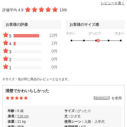
レビューを書く
評価平均 4.9
13件
お客様の評価
お客様のサイズ感
小さい
ぴったり
大きい
12件
5
1件
4
0件
3
0件
2
0件
1
※サイズ・色が同じ商品のレビューとなります。
清楚でかわいらしかった
【
BG0022
】を使用
年齢 :
6 歳
サイズ :
ぴったり
身長 :
118 cm
丈 :
ひざ丈
体重 :
21 kg
使用シーン :
入園・入学式