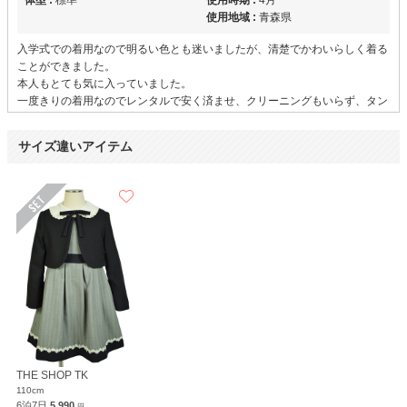
体型 :
標準
使用時期 :
4月
使用地域 :
青森県
入学式での着用なので明るい色とも迷いましたが、清楚でかわいらしく着る
ことができました。
本人もとても気に入っていました。
一度きりの着用なのでレンタルで安く済ませ、クリーニングもいらず、タン
スの肥やしにもならないので、利用して大変満足です。
返却方法もわかりやすく、簡単で良かったです。
サイズ違いアイテム
かわいらしく着れました
年齢 :
6 歳
サイズ :
ぴったり
身長 :
120 cm
丈 :
ひざ丈
体重 :
20 kg
使用シーン :
七五三
体型 :
華奢
使用時期 :
11月
使用地域 :
兵庫県
妹の七五三に際して落ち着いたワンピースを探しており、本人に選んでもら
いレンタルしました。
THE SHOP TK
ワンピースがグレーなので重たい印象にならず、かわいらしく着用できまし
110cm
6泊7日
5,990
円