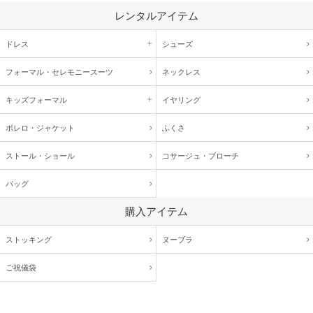
体重 :
22 kg
使用シーン :
卒園・卒業式
レンタルアイテム
体型 :
標準
使用時期 :
3月
使用地域 :
広島県
ドレス
シューズ
普段履かないような靴が履けて、またドレスを着られて、着用する当日まで
何度も着ては脱いでを繰り返していました。
フォーマル・
セレモニースーツ
ネックレス
卒園式という特別な日を楽しく過ごせて良かったです。
キッズ
フォーマル
イヤリング
【一緒に注文した商品】
ボレロ・ジャケット
ふくさ
ストール・ショール
コサージュ・
ブローチ
POMPKINS
UNITED
ARROWS green
バッグ
label relaxing
購入アイテム
サイズ感がちょうどいい
ストッキング
ヌーブラ
ご祝儀袋
年齢 :
6 歳
サイズ :
ぴったり
身長 :
121 cm
丈 :
ひざ丈
体重 :
20 kg
使用シーン :
入園・入学式