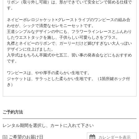
リボン（取り外し可能）は、形ができていて安全ピンで留める仕様で
す。
ネイビーボレロジャケット×グレーストライプのワンピースの組み合
わせが、シックで清楚なセレモニーセットです。
王道シンプルなデザインの中にも、フラワーラインレースとふんわり
したウエストタックを施し、子供らしい可愛らしさをプラス。
丸襟とネイビーのリボンで、ガーリーだけど媚びすぎない大人っぽい
デザインに仕上げました。
入学式はもちろん卒園式や七五三、習い事の発表会などにもおすすめ
です。
ワンピースは、やや厚手の柔らかい生地です。
ジャケットは、サラっとした柔らかい生地です。（1箇所鍵ホック付
き）
ご予約方法
レンタル期間を選択し、カートに入れて下さい
[1] ご希望のお届け日