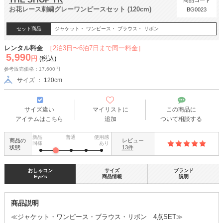
商品コード
お花レース刺繍グレーワンピースセット (120cm)
BG0023
セット商品
ジャケット・ ワンピース・ ブラウス・ リボン
レンタル料金
［2泊3日〜6泊7日まで同一料金］
5,990
円
(税込)
参考販売価格：17,600円
サイズ ： 120cm
サイズ違い
マイリストに
この商品に
アイテムはこちら
追加
ついて相談する
新品
普通
使用感
商品の
レビュー
同様
あり
状態
13件
おしゃコン
サイズ
ブランド
Eye's
商品情報
説明
商品説明
≪ジャケット・ワンピース・ブラウス・リボン 4点SET≫