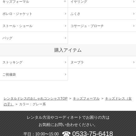
キッズ
フォーマル
イヤリング
ボレロ・ジャケット
ふくさ
ストール・ショール
コサージュ・
ブローチ
バッグ
購入アイテム
ストッキング
ヌーブラ
ご祝儀袋
レンタルドレスのおしゃれコンシャスTOP
>
キッズフォーマル
>
キッズドレス（女
の子）
> カラー：グレー系
レンタル方法やコーディネートでお困りの方は
お気軽にお問い合わせください。
0533-75-6418
平日：10:00〜15:00