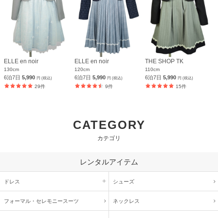
ELLE en noir
ELLE en noir
THE SHOP TK
130cm
120cm
110cm
6泊7日
5,990
6泊7日
5,990
6泊7日
5,990
円 (税込)
円 (税込)
円 (税込)
29件
9件
15件
CATEGORY
カテゴリ
レンタルアイテム
ドレス
シューズ
フォーマル・
セレモニースーツ
ネックレス