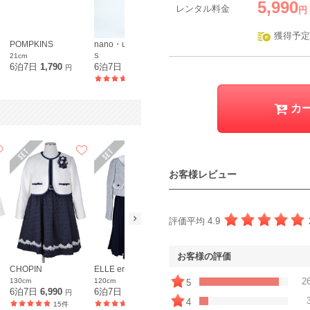
5,990
レンタル料金
円
獲得予定
POMPKINS
nano・universe
B:MING by BEAMS
AIMER
21cm
S
S
L
6泊7日
1,790
6泊7日
7,990
6泊7日
10,990
6泊7日
7,5
円
円
円
37件
20件
カ
お客様レビュー
評価平均 4.9
お客様の評価
CHOPIN
ELLE en noir
Ready Freddy
CHOPIN de
2
130cm
120cm
115cm
120cm
5
6泊7日
6,990
6泊7日
6,490
6泊7日
5,990
6泊7日
6,5
円
円
円
4
15件
12件
2件