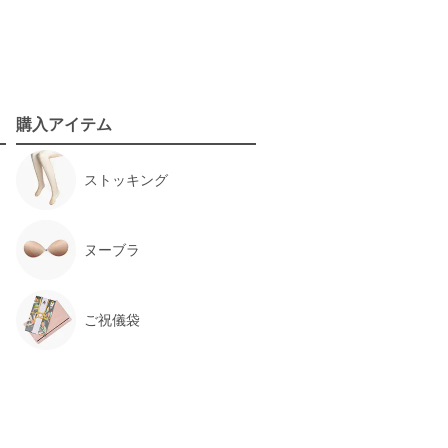
購入アイテム
た
ストッキング
サイズ :
ぴったり
ヌーブラ
丈 :
ひざ丈
使用シーン :
発表会
使用時期 :
2月
ご祝儀袋
使用地域 :
埼玉県
、本人も気に入って着てくれました。
るのもありがたかったです。
ましたが、そちらのサイズもちょうど良かっ