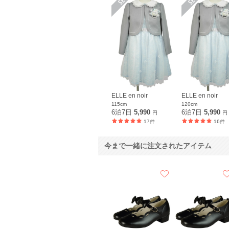
ELLE en noir
ELLE en noir
115cm
120cm
6泊7日
5,990
6泊7日
5,990
円
円
17件
16件
今まで一緒に注文されたアイテム