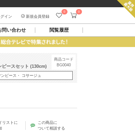
0
0
グイン
新規会員登録
お問い合わせ
閲覧履歴
商品コード
BG0040
ースセット (130cm)
ワンピース・ コサージュ
イリストに
この商品に
加
ついて相談する