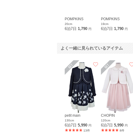
POMPKINS
POMPKINS
20cm
19cm
6泊7日
1,790
6泊7日
1,790
円
円
よく一緒に見られているアイテム
petit main
CHOPIN
130cm
120cm
6泊7日
5,990
6泊7日
5,990
円
円
13件
8件