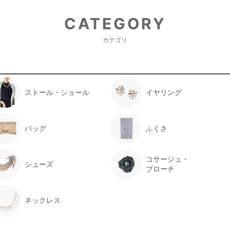
【一緒に注文した商品】
CATEGORY
カテゴリ
White Joola
娘も気に入って着てくれまし
ストール・ショール
イヤリング
年齢 :
8 歳
バッグ
ふくさ
身長 :
130 cm
体重 :
24 kg
体型 :
華奢
コサージュ・
シューズ
ブローチ
娘のピアノ発表会で着用しましたが
ジャケットとコサージュが付いてい
ネックレス
今回は靴もレンタルさせていただき
たです。