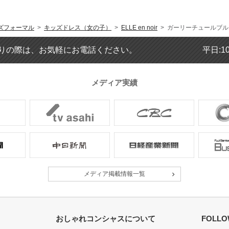
【一緒に注文した商品】
ズフォーマル
>
キッズドレス（女の子）
>
ELLE en noir
> ガーリーチュールブルー
POMPKINS
UNITED ARROWS
りの際は、お気軽にお電話ください。
平日:1
green label
relaxing
メディア実績
上品なセットのワンピース
年齢 :
8 歳
身長 :
130 cm
体重 :
25 kg
体型 :
標準
メディア掲載情報一覧
とても上品なセットのワンピースで
結婚式に参列するためだったので、
す。
おしゃれコンシャスについて
FOLLO
レンタルさせて頂いた商品どれもと