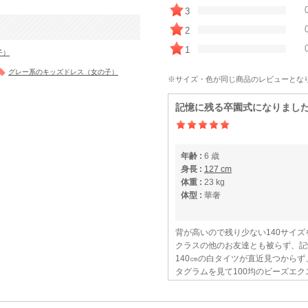
3
2
1
子）
グレー系のキッズドレス（女の子）
※サイズ・色が同じ商品のレビューとな
記憶に残る卒園式になりまし
年齢 :
6 歳
身長 :
127 cm
体重 :
23 kg
体型 :
華奢
背が高いので残り少ない140サイ
クラスの他のお友達とも被らず、記
140㎝の白タイツが直近見つから
タグラムを見て100均のビーズエ
入学式でも利用予約を入れています
3度目の利用です。