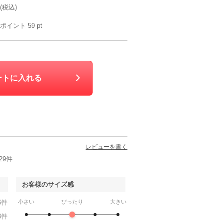
(税込)
ポイント
59
pt
HARE
niana
AIMER
AIM
M
S
L〜LL
M
90
6泊7日
7,590
6泊7日
7,590
6泊7日
6,990
6泊
円
円
円
円
321件
182件
221件
108件
ートに入れる
レビューを書く
29件
お客様のサイズ感
ux
ELLE en noir
CHOPIN
CHOPIN deux
ELLE
6件
小さい
ぴったり
大きい
120cm
115cm
115cm
130c
90
6泊7日
6,990
6泊7日
6,990
6泊7日
6,590
6泊
円
円
円
円
3件
10件
8件
6件
17件