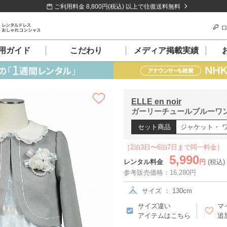
ご利用料金 8,800円(税込) 以上で往復送料無料
ロ
用ガイド
こだわり
メディア掲載実績
ELLE en noir
ガーリーチュールブルーワンピ
セット商品
ジャケット・ 
［2泊3日〜6泊7日まで同一料金］
5,990
レンタル料金
円
(税込)
参考販売価格：16,280円
サイズ ： 130cm
サイズ違い
マ
アイテムはこちら
追