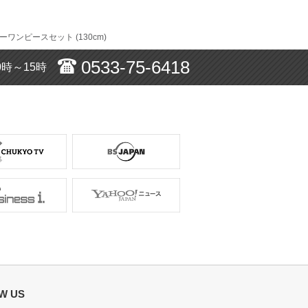
ワンピースセット (130cm)
0533-75-6418
0時～15時
サイズ :
ぴったり
丈 :
ひざ丈
使用シーン :
結婚式参列
使用時期 :
1月
使用地域 :
京都府
、状態もよく大変満足でした。
ジャケットがついているのが有難かったで
W US
ても良い状態のもので、またサービスの利用