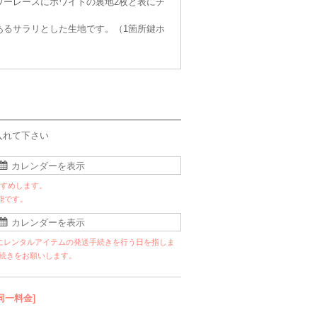
ワーレースにホワイトの裏地2枚と表にチ
あるサラリとした生地です。（1箇所鍵ホ
入れて下さい
すすめします。
能です。
にレンタルアイテムの発送手続きを行う日を指しま
手続きをお願いします。
同一料金]