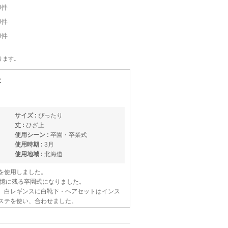
0件
0件
0件
ります。
た
サイズ :
ぴったり
丈 :
ひざ上
使用シーン :
卒園・卒業式
使用時期 :
3月
使用地域 :
北海道
ズを使用しました。
憶に残る卒園式になりました。
ず、白レギンスに白靴下・ヘアセットはインス
クステを使い、合わせました。
。