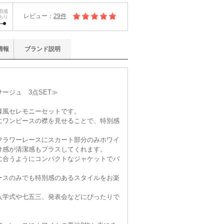
用感
レビュー：
29件
あり
情報
ブランド
説明
ージュ 3点SET≫
様風セレモニーセットです。
にワンピースの襟を見せることで、特別感
フラワーレースにスカート部分のみホワイ
け感が清潔感もプラスしてくれます。
に合うようにコンパクトなジャケットでバ
ースのみでも特別感のあるスタイルをお楽
入学式や七五三、発表会などにぴったりで