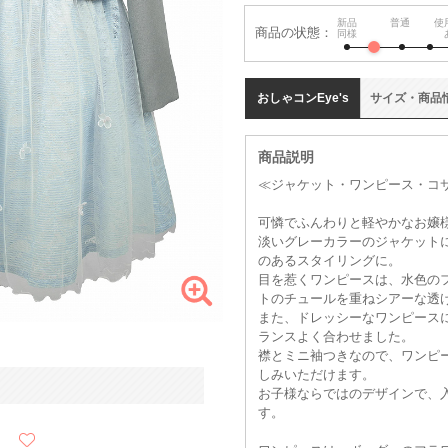
新品
普通
使
商品の状態：
同様
おしゃコン
Eye's
サイズ
・
商品
商品説明
≪ジャケット・ワンピース・コサ
可憐でふんわりと軽やかなお嬢
淡いグレーカラーのジャケット
のあるスタイリングに。
目を惹くワンピースは、水色の
トのチュールを重ねシアーな透
また、ドレッシーなワンピース
ランスよく合わせました。
襟とミニ袖つきなので、ワンピ
しみいただけます。
お子様ならではのデザインで、
す。