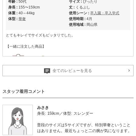
年齢 :
50代
サイズ :
ぴったり
身長 :
155〜159cm
丈 :
くるぶし
体重 :
40～44kg
使用シーン :
卒入園・卒入学式
体型 :
華奢
使用時期 :
4月
使用地域 :
岡山県
とてもキレイでサイズもピッタリでした。
【一緒に注文した商品】
全てのレビューを見る
Han-nari
UNITED
ARROWS green
label relaxing
スタッフ着用コメント
レンタルとは思えない
みさき
【
M00346
】を使用
身長: 159cm／体型: スレンダー
年齢 :
30代後半
サイズ :
ぴったり
普段のサイズはSサイズですが、特別華奢ということ
身長 :
150〜154cm
丈 :
くるぶし
はありません。最近ちょっと二の腕が気になります。
体重 :
45～49kg
使用シーン :
卒入園・卒入学式