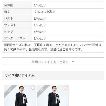
体型 :
標準
使用時期 :
4月
全体的
ぴったり
使用地域 :
大阪府
着丈
くるぶし上2cm
レンタルとは思えない程キレイでした。
バスト
ぴったり
大満足です。
ウェスト
ぴったり
ヒップ
ぴったり
アンダーバスト
ぴったり
普段Sサイズの私は、丁度良く着ることが出来ました。パンツが肌触り
年齢 :
30代前半
サイズ :
ぴったり
良くて動きやすい生地感なので、快適に過ごせそうです。
身長 :
155〜159cm
使用シーン :
卒入園・卒入学式
体重 :
40～44kg
使用時期 :
4月
体型 :
華奢
使用地域 :
北海道
着用コメントをもっと見る
【一緒に注文した商品】
サイズ違いアイテム
MAYGLOBE Veil