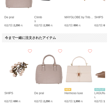
De pral
Climb
MAYGLOBE by Tribaluxe
SHIPS
S
6泊7日
2,290
6泊7日
2,390
6泊7日
890
6泊7日
690
円
円
円
今まで一緒に注文されたアイテム
SHIPS
De pral
Hermoso luxe
LAGUNA
L
6泊7日
690
6泊7日
2,290
6泊7日
1,990
6泊7日
1,9
円
円
円