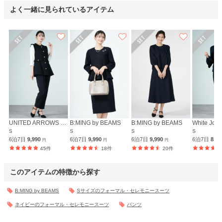
よく一緒に見られているアイテム
UNITED ARROWS green label relaxing
B:MING by BEAMS
B:MING by BEAMS
White Jool
S
S
S
S
6泊7日
9,990
6泊7日
9,990
6泊7日
9,990
6泊7日
8,9
円
円
円
45件
18件
20件
このアイテムの特徴から探す
B:MING by BEAMS
Sサイズのフォーマル・セレモニースーツ
ネイビーのフォーマル・セレモニースーツ
パンツ