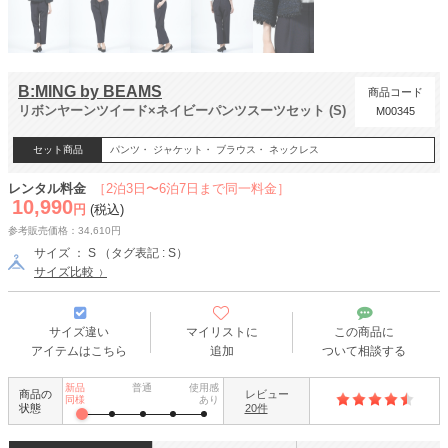
B:MING by BEAMS
商品コード
リボンヤーンツイード×ネイビーパンツスーツセット (S)
M00345
セット商品
パンツ・ ジャケット・ ブラウス・ ネックレス
レンタル料金
［2泊3日〜6泊7日まで同一料金］
10,990
円
(税込)
参考販売価格：34,610円
サイズ ： S （タグ表記 : S）
サイズ比較
サイズ違い
マイリストに
この商品に
アイテムはこちら
追加
ついて相談する
新品
普通
使用感
商品の
レビュー
同様
あり
状態
20件