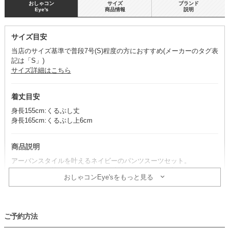
おしゃコン
サイズ
ブランド
Eye's
商品情報
説明
サイズ目安
当店のサイズ基準で普段7号(S)程度の方におすすめ(メーカーのタグ表
記は「S」)
サイズ詳細はこちら
着丈目安
身長155cm:くるぶし丈
身長165cm:くるぶし上6cm
商品説明
アーバンスタイルを叶えるネイビーのパンツスーツセット。
ジャケットに施されたフリンジが独特のアクセントを加えます。
おしゃコンEye'sをもっと見る
※パンツ・ジャケット・ブラウス・ネックレスのセット商品です。そ
の他のアイテムは、別途単品で取り扱いがございます。
ご予約方法
コーデのポイント