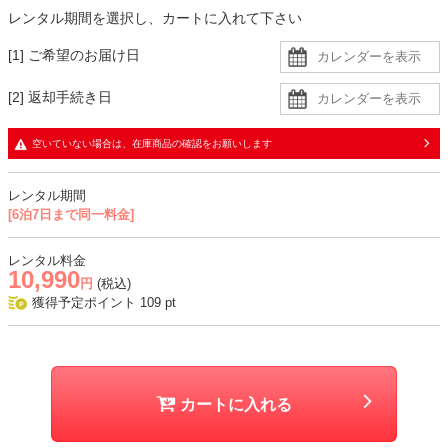
華やかさをプラスする柔らかな色合いのバッグがおすすめ。
レンタル期間を選択し、カートに入れて下さい
全体にメリハリを与え、洗練された印象に仕上げます。
コサージュやブローチでお祝い感を高めるのも素敵です。
[1] ご希望のお届け日
生地
[2] 返却手続き日
・ジャケットはツイード生地
・ブラウスはさらっとした柔らかい生地
空いていない場合は、在庫商品の確認をお願いします
・パンツは凹凸感のある肌触りの良い生地
レンタル期間
おすすめシーン
[6泊7日まで同一料金]
結婚式、お食事会、入学式、卒業式、学校行事、式典、七五三、お宮
参りなど
レンタル料金
10,990
円
(税込)
獲得予定ポイント
109
pt
カートに入れる