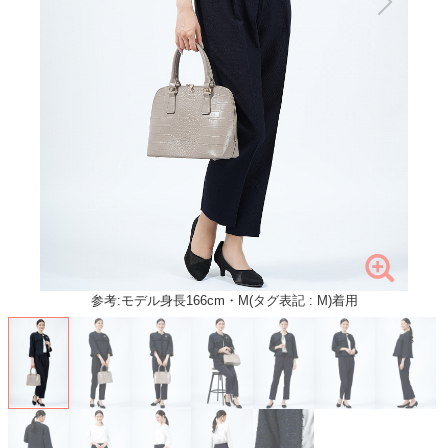
参考:モデル身長166cm・M(タグ表記 : M)着用