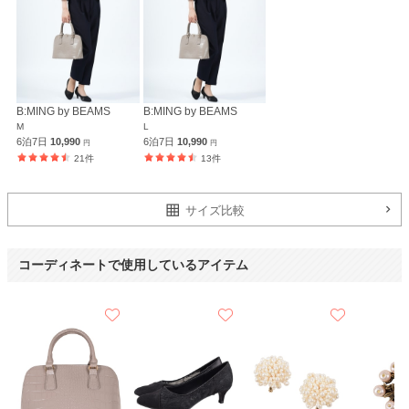
B:MING by BEAMS
B:MING by BEAMS
M
L
6泊7日
10,990
6泊7日
10,990
円
円
21件
13件
サイズ比較
コーディネートで使用しているアイテム