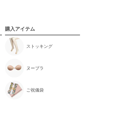
【
BG0017
】を使用
サイズ :
ぴったり
購入アイテム
丈 :
ひざ上
使用シーン :
その他 (七回忌(真っ黒
でなくてよいと言われたため))
ストッキング
使用時期 :
4月
使用地域 :
長野県
かったので、オーバーパンツ(ブルマ)を履く
ヌーブラ
ご祝儀袋
【
BG0017
】を使用
サイズ :
ぴったり
使用シーン :
お宮参り
使用時期 :
10月
使用地域 :
北海道