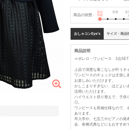
新品
普通
使
商品の状態：
同様
おしゃコン
Eye's
サイズ
・
商品
商品説明
≪ボレロ・ワンピース 2点SET
上品で清楚な着こなしが叶うネ
ワンピースのチェックは主張し
お楽しみいただけます。
かしこまりすぎない、ほどよい
活用いただけます。
ハイウエスト切り替えで、子供
◎。
ワンピースも長袖仕様なので、
あります。
卒入学や、七五三やピアノの発
会、各種式典などにもおすすめ