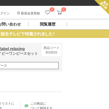
0
0
グイン
新規会員登録
お問い合わせ
閲覧履歴
商品コード
bel relaxing
BG0016
イビーワンピースセット
ピース
イリストに
この商品に
加
ついて相談する