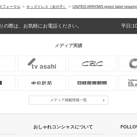
とても可愛かったです。
ズフォーマル
>
キッズドレス（女の子）
>
UNITED ARROWS green label relaxin
1～2回しか着用しないのであれば
た。
りの際は、お気軽にお電話ください。
平日:1
可愛いデザイン
メディア実績
年齢 :
6 歳
身長 :
115 cm
体重 :
18 kg
体型 :
標準
シンプルで可愛いデザインでした。
メディア掲載情報一覧
年齢 :
5 歳
身長 :
115 cm
体重 :
18 kg
おしゃれコンシャスについて
FOLLO
体型 :
標準