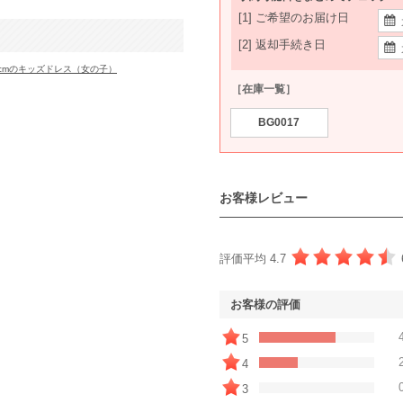
[1] ご希望のお届け日
[2] 返却手続き日
5cmのキッズドレス（女の子）
［在庫一覧］
BG0017
お客様レビュー
評価平均 4.7
お客様の評価
5
4
3