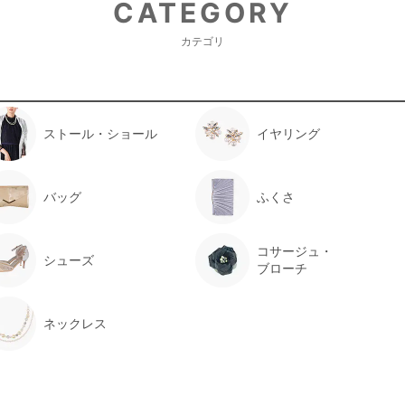
CATEGORY
サイズ感はぴったりだった
カテゴリ
年齢 :
7 歳
身長 :
123 cm
体重 :
23 kg
体型 :
標準
ストール・ショール
イヤリング
ぴったりだったがスカートの丈が短
バッグ
ふくさ
必要がありました。
コサージュ・
シューズ
とても可愛かったです
ブローチ
ネックレス
年齢 :
5 歳
身長 :
108 cm
体重 :
17 kg
体型 :
標準