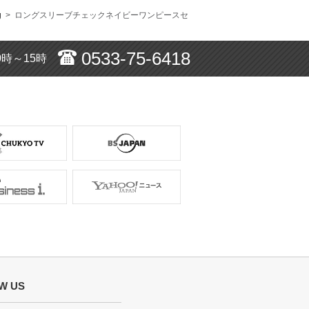
g
> ロングスリーブチェックネイビーワンピースセ
、キッズの服装もレンタルで良いと思いまし
0533-75-6418
0時～15時
サイズ :
ぴったり
使用シーン :
入園・入学式
使用時期 :
4月
使用地域 :
東京都
サイズ :
ぴったり
使用シーン :
お宮参り
使用時期 :
11月
W US
使用地域 :
東京都