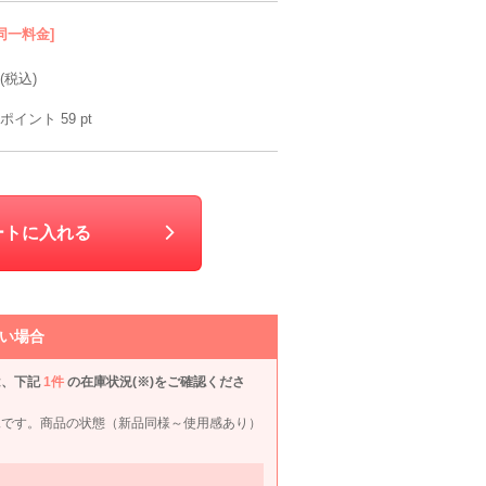
同一料金]
(税込)
ポイント
59
pt
ートに入れる
い場合
は、下記
1件
の在庫状況(※)をご確認くださ
petit main
CHOPIN
CHOPIN
ELLE
況です。商品の状態（新品同様～使用感あり）
110cm
120cm
130cm
120c
90
6泊7日
5,990
6泊7日
5,990
6泊7日
6,990
6泊
円
円
円
円
12件
7件
8件
4件