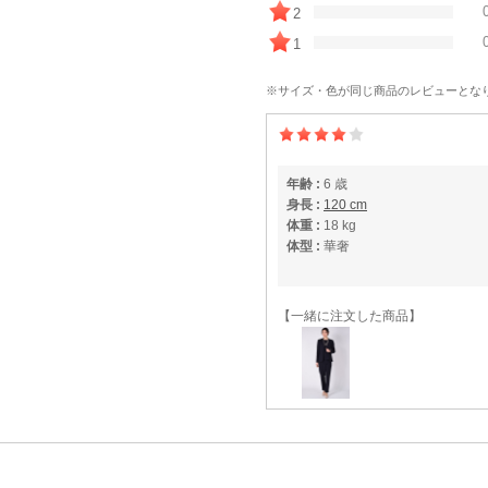
2
1
※サイズ・色が同じ商品のレビューとな
年齢 :
6 歳
身長 :
120 cm
体重 :
18 kg
体型 :
華奢
【一緒に注文した商品】
RIFANNE 東京ソワ
ール