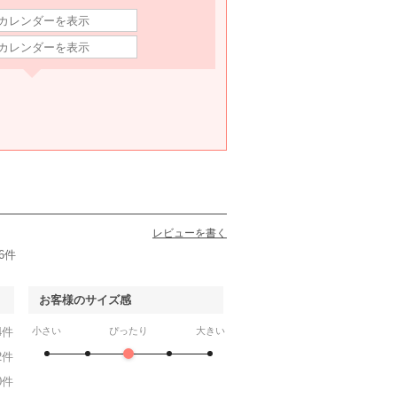
レビューを書く
6件
お客様のサイズ感
4件
小さい
ぴったり
大きい
2件
0件