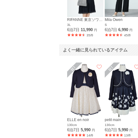
RIFANNE 東京ソワール
Mila Owen
3L
S
6泊7日
11,990
6泊7日
6,990
円
円
35件
45件
よく一緒に見られているアイテム
ELLE en noir
petit main
130cm
130cm
6泊7日
5,990
6泊7日
5,990
円
円
14件
13件