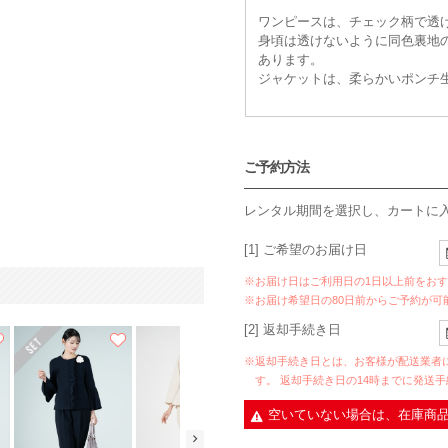
ワンピースは、チェック柄で透
身頃は透けないように同色裏地
あります。
ジャケットは、柔らかいポンチ
ご予約方法
レンタル期間を選択し、カートに
[1] ご希望のお届け日
※お届け日はご利用日の1日以上前をお
※お届け希望日の80日前からご予約が可
[2] 返却手続き日
※返却手続き日とは、お客様が配送業者
す。 返却手続き日の14時までに発送
空いていない場合は、在庫商