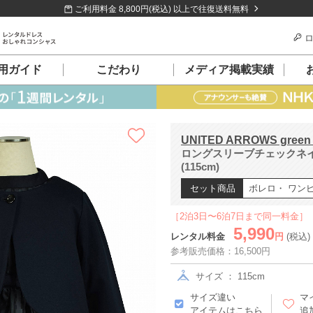
ご利用料金 8,800円(税込) 以上で往復送料無料
ロ
用ガイド
こだわり
メディア掲載実績
UNITED ARROWS green la
ロングスリーブチェックネ
(115cm)
セット商品
ボレロ・ ワン
［2泊3日〜6泊7日まで同一料金］
5,990
レンタル料金
円
(税込)
参考販売価格：16,500円
サイズ ： 115cm
サイズ違い
マ
アイテムはこちら
追