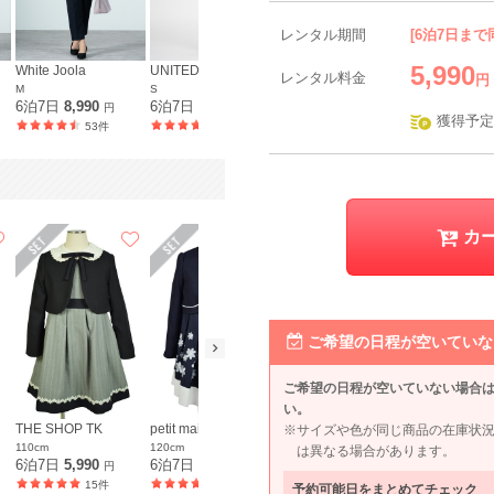
レンタル期間
[6泊7日まで
5,990
White Joola
UNITED ARROWS green label relaxing
RIFANNE 東京ソワール
レンタル料金
円
M
S
3L
6泊7日
8,990
6泊7日
7,590
6泊7日
11,990
円
円
円
獲得予定
53件
42件
35件
カ
ご希望の日程が空いていな
ご希望の日程が空いていない場合
い。
THE SHOP TK
petit main
UNITED ARROWS green label relaxing
CHOPIN
※サイズや色が同じ商品の在庫状
110cm
120cm
135cm
130cm
は異なる場合があります。
6泊7日
5,990
6泊7日
5,990
6泊7日
5,990
6泊7日
5,9
円
円
円
15件
17件
11件
予約可能日をまとめてチェック