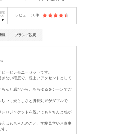
用感
レビュー：
6件
あり
情報
ブランド
説明
≫
イビーセレモニーセットです。
過ぎない程度で、程よいアクセントとして
きちんと感だから、あらゆるをシーンでご
らしい可愛らしさと脚長効果がダブルで
ボレロジャケットを脱いでもきちんと感が
表会はもちろんのこと、学校見学やお食事
です。