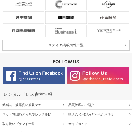
ピアノの発表会で着用しました。
清楚な印象で、とてもかわいらしく子供も満足していました。
素敵なドレス
年齢 :
6 歳
サイズ :
ぴったり
メディア掲載情報一覧
身長 :
118 cm
丈 :
ひざ丈
体重 :
21 kg
使用シーン :
入園・入学式
FOLLOW US
体型 :
標準
使用時期 :
4月
使用地域 :
三重県
ランドセルとよく合っていました。
素敵なドレスをありがとうございました。
レンタルドレス参考情報
【一緒に注文した商品】
結婚式・披露宴の服装マナー
品質管理のご紹介
ネット?店舗?どっちでレンタル!?
購入?レンタル?どっちがお得!?
POMPKINS
取り扱いブランド一覧
サイズガイド