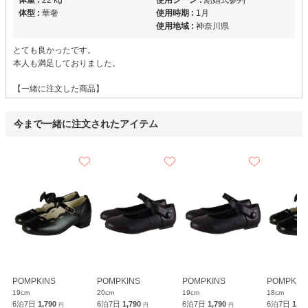
体重 :
22 kg
使用シーン :
結婚式参列
体型 :
華奢
使用時期 :
1月
使用地域 :
神奈川県
とても良かったです。
本人も満足しておりました。
【一緒に注文した商品】
今まで一緒に注文されたアイテム
POMPKINS
【
BG0003
】を使用
年齢 :
4 歳
サイズ :
ぴったり
身長 :
107 cm
丈 :
ひざ下
体重 :
17 kg
使用シーン :
結婚式参列
体型 :
標準
使用時期 :
12月
使用地域 :
東京都
POMPKINS
POMPKINS
POMPKINS
POMPKIN
19cm
20cm
19cm
18cm
【一緒に注文した商品】
6泊7日
1,790
6泊7日
1,790
6泊7日
1,790
6泊7日
1,7
円
円
円