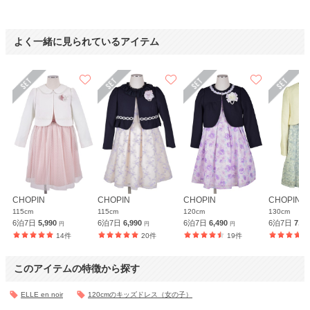
よく一緒に見られているアイテム
et.UNiVER
デザインも良かったです
年齢 :
8 歳
サイズ :
やや小さい
身長 :
120 cm
丈 :
ひざ上
体重 :
20 kg
使用シーン :
七五三
体型 :
華奢
使用時期 :
10月
使用地域 :
東京都
CHOPIN
CHOPIN
CHOPIN
CHOPIN
115cm
115cm
120cm
130cm
思ったより丈と袖が短かったです。
6泊7日
5,990
6泊7日
6,990
6泊7日
6,490
6泊7日
7,4
円
円
円
ですが、問題なく着れました。
14件
20件
19件
デザインも良かったです。
このアイテムの特徴から探す
【一緒に注文した商品】
ELLE en noir
120cmのキッズドレス（女の子）