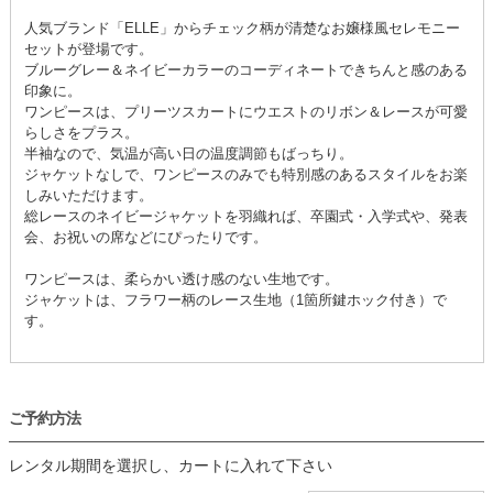
人気ブランド「ELLE」からチェック柄が清楚なお嬢様風セレモニー
セットが登場です。
ブルーグレー＆ネイビーカラーのコーディネートできちんと感のある
印象に。
ワンピースは、プリーツスカートにウエストのリボン＆レースが可愛
らしさをプラス。
半袖なので、気温が高い日の温度調節もばっちり。
ジャケットなしで、ワンピースのみでも特別感のあるスタイルをお楽
しみいただけます。
総レースのネイビージャケットを羽織れば、卒園式・入学式や、発表
会、お祝いの席などにぴったりです。
ワンピースは、柔らかい透け感のない生地です。
ジャケットは、フラワー柄のレース生地（1箇所鍵ホック付き）で
す。
ご予約方法
レンタル期間を選択し、カートに入れて下さい