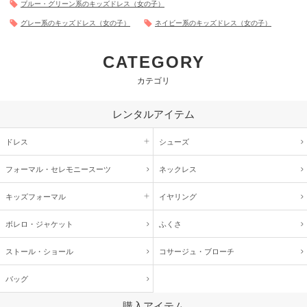
ブルー・グリーン系のキッズドレス（女の子）
Callarus
グレー系のキッズドレス（女の子）
ネイビー系のキッズドレス（女の子）
CATEGORY
とても上品
カテゴリ
年齢 :
4 歳
サイズ :
ぴったり
レンタルアイテム
身長 :
107 cm
丈 :
ひざ丈
体重 :
17 kg
使用シーン :
結婚式参列
ドレス
シューズ
体型 :
華奢
使用時期 :
7月
使用地域 :
兵庫県
フォーマル・
セレモニースーツ
ネックレス
とても上品な感じで本人も大変喜んでいました。
キッズ
フォーマル
イヤリング
【一緒に注文した商品】
ボレロ・ジャケット
ふくさ
ストール・ショール
コサージュ・
ブローチ
Hermoso luxe
バッグ
購入アイテム