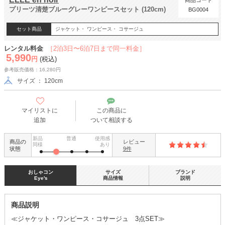
商品コード
プリーツ清楚ブルーグレーワンピースセット (120cm)
BG0004
セット商品
ジャケット・ ワンピース・ コサージュ
レンタル料金
［2泊3日〜6泊7日まで同一料金］
5,990
円
(税込)
参考販売価格：16,280円
サイズ ： 120cm
マイリストに
この商品に
追加
ついて相談する
新品
普通
使用感
商品の
レビュー
同様
あり
状態
9件
おしゃコン
サイズ
ブランド
Eye's
商品情報
説明
商品説明
≪ジャケット・ワンピース・コサージュ 3点SET≫