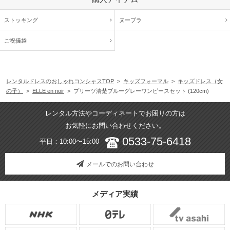
入学式で着用
ストッキング
ヌーブラ
年齢 :
6 歳
サイズ :
ぴったり
ご祝儀袋
身長 :
120 cm
丈 :
ひざ丈
体重 :
20 kg
使用シーン :
入園・入学式
体型 :
標準
使用時期 :
4月
使用地域 :
兵庫県
レンタルドレスのおしゃれコンシャスTOP
>
キッズフォーマル
>
キッズドレス（女
の子）
>
ELLE en noir
> プリーツ清楚ブルーグレーワンピースセット (120cm)
第一希望のワンピースがタッチの差で選べなくて、娘の第二希望でした。
ありがとうございました。
レンタル方法やコーディネートでお困りの方は
お気軽にお問い合わせください。
清潔な印象でかわいい
0533-75-6418
平日：10:00〜15:00
メールでのお問い合わせ
年齢 :
8 歳
サイズ :
ぴったり
身長 :
119 cm
丈 :
ひざ上
メディア実績
体重 :
21 kg
使用シーン :
発表会
体型 :
標準
使用時期 :
10月
使用地域 :
愛知県