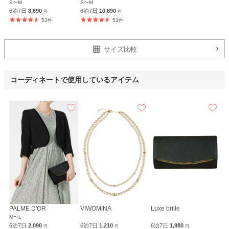
Luceat
S〜M
S〜M
6泊7日
8,690
6泊7日
10,890
円
円
53件
53件
サイズ比較
コーディネートで使用しているアイテム
PALME D'OR
VIWOMINA
Luxe brille
M〜L
6泊7日
2,090
6泊7日
1,210
6泊7日
1,980
円
円
円