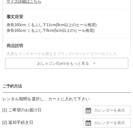
サイズ詳細はこちら
着丈目安
身長160cm:くるぶし下11cm(8cm以上のヒール推奨)
身長165cm:くるぶし下8cm(5cm以上のヒール推奨)
商品説明
高貴なリッチオーラを纏えるブラック×ゴールドカラーのドレス。
煌びやかなトップスと、光沢のあるブロンズ生地が調和し、大人の品
おしゃコンEye'sをもっと見る
格を惹き立てる一着です。
コーデのポイント
ご予約方法
シックなブラック小物で統一すると、ドレスの華やかさが一層引き立
ちます。
レンタル期間を選択し、カートに入れて下さい
ジャケットを羽織って落ち着いた印象をプラスすれば、格式あるシー
ンにもふさわしい装いに仕上がります。
[1] ご希望のお届け日
生地
[2] 返却手続き日
・トップス部分はレース生地にブロンズカラーの裏地の二枚重ね