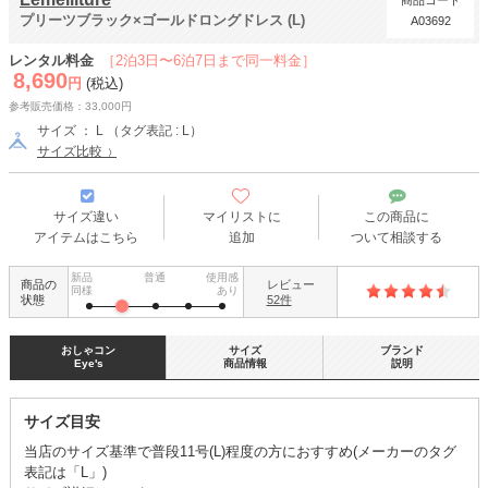
商品コード
プリーツブラック×ゴールドロングドレス (L)
A03692
レンタル料金
［2泊3日〜6泊7日まで同一料金］
8,690
円
(税込)
参考販売価格：33,000円
サイズ ： L （タグ表記 : L）
サイズ比較
サイズ違い
マイリストに
この商品に
アイテムはこちら
追加
ついて相談する
新品
普通
使用感
商品の
レビュー
同様
あり
状態
52件
おしゃコン
サイズ
ブランド
Eye's
商品情報
説明
サイズ目安
当店のサイズ基準で普段11号(L)程度の方におすすめ(メーカーのタグ
表記は「L」)