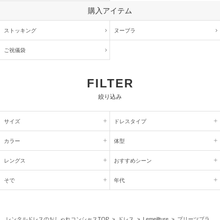
購入アイテム
ストッキング
ヌーブラ
ご祝儀袋
FILTER
絞り込み
サイズ
ドレスタイプ
カラー
体型
レングス
おすすめシーン
そで
年代
レンタルドレスのおしゃれコンシャスTOP
>
ドレス
>
Lemeillture
> プリーツブラ