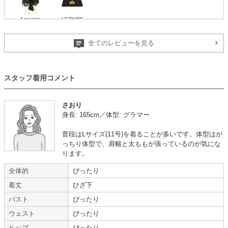
Agreable
LE'RURE
全てのレビューを見る
サイズはぴったりでした
スタッフ着用コメント
年齢 :
40代
前半
サイズ :
ぴったり
身長 :
165〜169cm
丈 :
くるぶしより下
さおり
体重 :
60～64kg
使用シーン :
会社の
結婚式
身長: 165cm／体型: グラマー
体型 :
ややぽっちゃり
使用時期 :
2月
使用地域 :
岩手県
普段はLサイズ(11号)を着ることが多いです。体型はが
色味や柄が思っていたほど自分には合わず、試着のみで実際着用しなかった
っちり体型で、肩幅と太ももが張っているのが気にな
ので残念でした。
ります。
ですが、新しいスタイルを提案していただける素敵なサービスだと感じまし
全体的
ぴったり
た。
機会があればまた利用してみたいです。
着丈
ひざ下
バスト
ぴったり
【一緒に注文した商品】
ウェスト
ぴったり
ヒップ
ぴったり