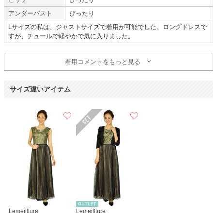
アンダーバスト
ぴったり
ご祝儀袋
Lサイズの私は、ジャストサイズで着用が可能でした。ロングドレスで
すが、チュールで軽やかで気に入りました。
演奏会用ドレスとして使用
着用コメントをもっと見る
年齢 :
40代
前半
サイズ :
やや大きい
身長 :
155〜159cm
丈 :
ひざより下
サイズ違いアイテム
体重 :
50～54kg
使用シーン :
演奏会・発表会
使用時期 :
11月
使用地域 :
千葉県
演奏会用ドレスとして使用しました。
演奏用レンタルドレスサイトでは、倍以上の値段なので、今回大変お得に借
りられました。
ありがとうございました。
【一緒に注文した商品】
Lemeillture
Lemeillture