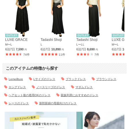
LUXE GRACE
Tadashi Shoji
Tadashi Shoji
LUXE GR
M〜L
L
L〜LL
M〜L
6泊7日
7,590
6泊7日
10,890
6泊7日
8,690
6泊7日
10,
円
円
円
74件
11件
7件
このアイテムの特徴から探す
Lemeillture
Lサイズのドレス
ブラックドレス
ブラウンドレス
ロングドレス
ノースリーブのドレス
マダムドレス
ヘアセット後の着用OKのドレス
親族列席におすすめのドレス
レースのドレス
新郎新婦の母親向けのドレス