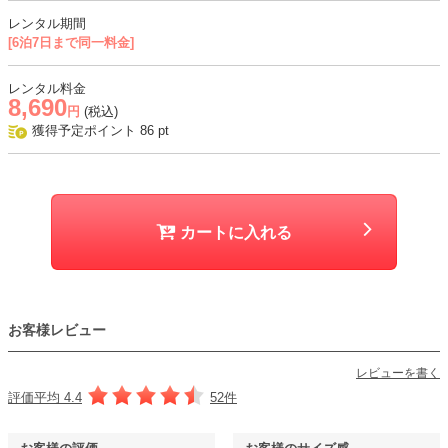
・スカート部分はチュール生地に光沢のあるブロンズカラーの生地、
レンタル期間
裏地の三枚重ね
[6泊7日まで同一料金]
おすすめシーン
レンタル料金
8,690
結婚式、パーティー、顔合わせ、発表会、式典など
円
(税込)
獲得予定ポイント
86
pt
カートに入れる
お客様レビュー
レビューを書く
評価平均 4.4
52件