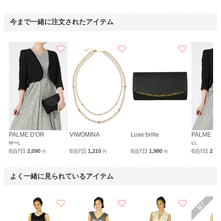
今まで一緒に注文されたアイテム
PALME D'OR
VIWOMINA
Luxe brille
PALME D'
M〜L
LL
6泊7日
2,090
6泊7日
1,210
6泊7日
1,980
6泊7日
2,0
円
円
円
よく一緒に見られているアイテム