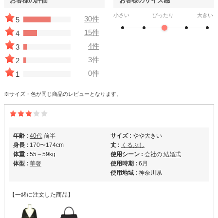
お客様の評価
お客様のサイズ感
小さい
ぴったり
大きい
30件
5
15件
4
4件
3
3件
2
0件
1
※サイズ・色が同じ商品のレビューとなります。
年齢 :
40代
前半
サイズ :
やや大きい
身長 :
170〜174cm
丈 :
くるぶし
体重 :
55～59kg
使用シーン :
会社の
結婚式
体型 :
華奢
使用時期 :
6月
使用地域 :
神奈川県
【一緒に注文した商品】