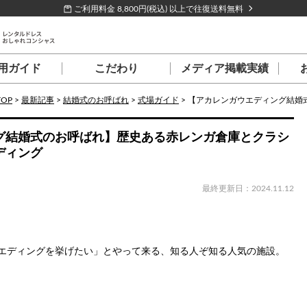
ご利用料金 8,800円(税込) 以上で往復送料無料
用ガイド
こだわり
メディア掲載実績
TOP
>
最新記事
>
結婚式のお呼ばれ
>
式場ガイド
>
【アカレンガウエディング結婚式のお呼
グ結婚式のお呼ばれ】歴史ある赤レンガ倉庫とクラシ
ディング
最終更新日：2024.11.12
エディングを挙げたい」とやって来る、知る人ぞ知る人気の施設。