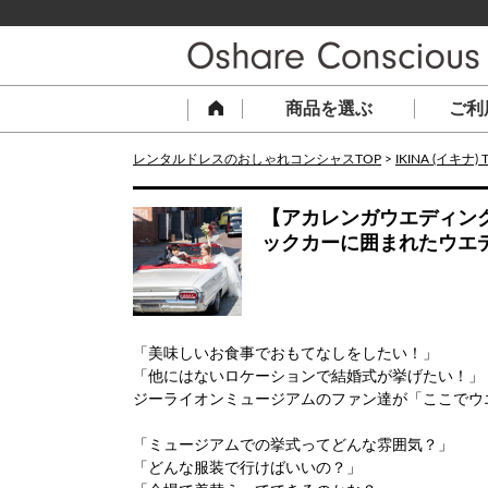
商品を選ぶ
ご利
レンタルドレスのおしゃれコンシャスTOP
>
IKINA (イキナ) 
【アカレンガウエディン
ックカーに囲まれたウエ
「美味しいお食事でおもてなしをしたい！」
「他にはないロケーションで結婚式が挙げたい！」
ジーライオンミュージアムのファン達が「ここでウ
「ミュージアムでの挙式ってどんな雰囲気？」
「どんな服装で行けばいいの？」