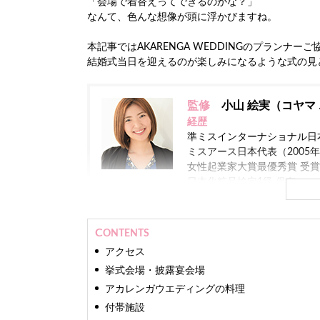
「会場で着替えってできるのかな？」
なんて、色んな想像が頭に浮かびますね。
本記事ではAKARENGA WEDDINGのプラン
結婚式当日を迎えるのが楽しみになるような式の見
監修
小山 絵実（コヤマ 
経歴
準ミスインターナショナル日本
ミスアース日本代表（2005
女性起業家大賞最優秀賞 受賞（
日本化粧品検定1級 保有
現在
株式会社ミスコンシャス 代表
CONTENTS
業界最大級のインターネット
アクセス
います。
挙式会場・披露宴会場
ファッションモデルやアパレ
アカレンガウエディングの料理
入れを担当。
付帯施設
TV、新聞をはじめとする10