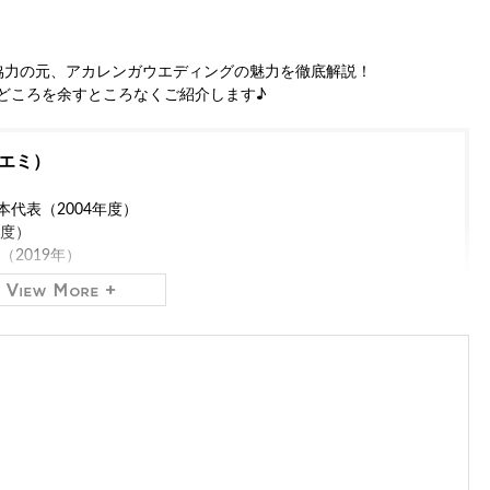
ナーご協力の元、アカレンガウエディングの魅力を徹底解説！
どころを余すところなくご紹介します♪
エミ）
代表（2004年度）
年度）
2019年）
取締役社長（2012年～）
専門
レンタルドレスショップ「おしゃれコンシャス」
を運営して
ルバイヤーの経験もあり、おしゃれコンシャスでは主に商品の仕
0を超えるメディアに出演しています。