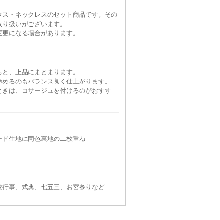
ウス・ネックレスのセット商品です。その
取り扱いがございます。
変更になる場合があります。
ると、上品にまとまります。
締めるのもバランス良く仕上がります。
ときは、コサージュを付けるのがおすす
ード生地に同色裏地の二枚重ね
校行事、式典、七五三、お宮参りなど