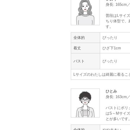
体型 :
ややぽっちゃり
身長: 165c
普段はLサイズ
若い方向けの商品だからかと思いま
ちり体型で、
スーツの生地質が良く、程よい華や
す。
状態も十分に綺麗でした。
サイトはシステムが分かりやすく、
全体的
ぴったり
着丈
ひざ下1cm
また利用したい
バスト
ぴったり
年齢 :
40代前半
Lサイズのわたしは綺麗に着るこ
身長 :
150〜154cm
体重 :
55～59kg
体型 :
ぽっちゃり
ひとみ
身長: 163cm
また、ぜひ利用したいです。
バストにボリ
はS～Mサイズ
とが多いです
全体的
やや大きい