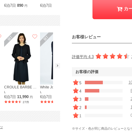
6泊7日
890
6泊7日
890
6泊7日
2,200
6泊7日
44
円
円
円
カ
お客様レビュー
評価平均 4.3
お客様の評価
1
5
CROULE BARBE イギン
White Joola
SunaUna
THE SHOP 
4
L
L
L
L
6泊7日
11,990
6泊7日
8,990
6泊7日
10,890
6泊7日
9,9
円
円
円
3
27件
37件
18件
2
1
ーツ
※サイズ・色が同じ商品のレビューとな