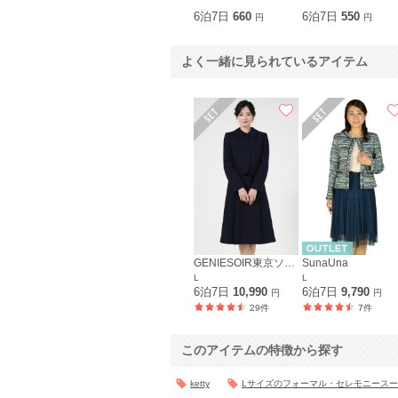
6泊7日
660
6泊7日
550
円
円
よく一緒に見られているアイテム
GENIESOIR東京ソワール
SunaUna
L
L
6泊7日
10,990
6泊7日
9,790
円
円
29件
7件
このアイテムの特徴から探す
ketty
Lサイズのフォーマル・セレモニース