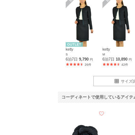
ketty
ketty
S
M
6泊7日
9,790
6泊7日
10,890
円
円
26件
42件
サイズ
コーディネートで使用しているアイテ