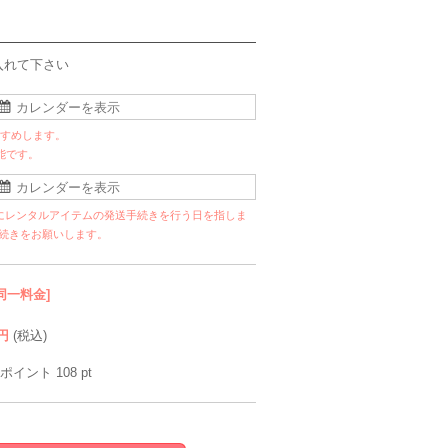
入れて下さい
すすめします。
能です。
にレンタルアイテムの発送手続きを行う日を指しま
手続きをお願いします。
同一料金]
円
(税込)
ポイント
108
pt
Feroux
VIWOMINA
Agreable
VIW