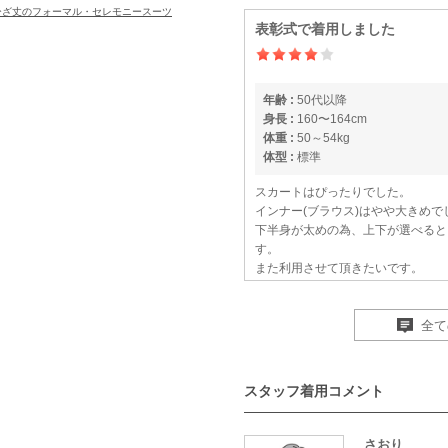
ひざ丈のフォーマル・セレモニースーツ
表彰式で着用しました
年齢 :
50代以降
身長 :
160〜164cm
体重 :
50～54kg
体型 :
標準
スカートはぴったりでした。
インナー(ブラウス)はやや大きめで
下半身が太めの為、上下が選べると
す。
また利用させて頂きたいです。
全て
生地質が良い
スタッフ着用コメント
年齢 :
50代以降
身長 :
165〜169cm
体重 :
55～59kg
さおり