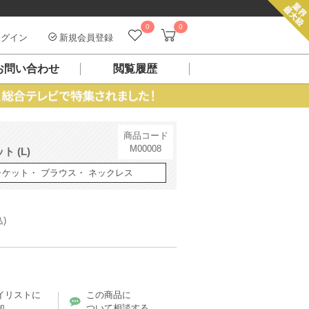
0
0
グイン
新規会員登録
お問い合わせ
閲覧履歴
商品コード
M00008
 (L)
ャケット・ ブラウス・ ネックレス
込)
イリストに
この商品に
加
ついて相談する