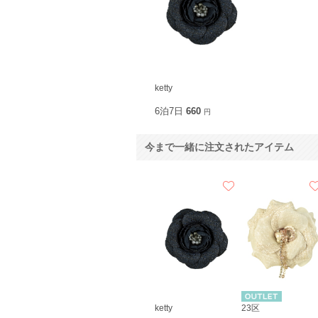
ketty
6泊7日
660
円
今まで一緒に注文されたアイテム
ketty
23区