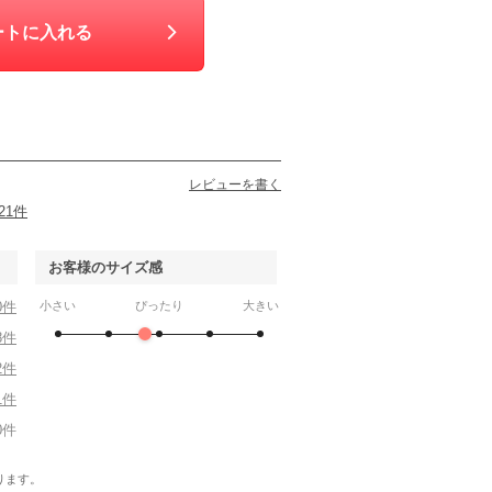
0
6泊7日
550
6泊7日
1,870
6泊7日
1,980
6泊
円
円
円
円
ートに入れる
レビューを書く
21件
お客様のサイズ感
0件
小さい
ぴったり
大きい
TK
B:MING by BEAMS
RIFANNE 東京ソワール
組曲
8件
L
L
M〜L
L
90
6泊7日
8,890
6泊7日
10,990
6泊7日
10,990
6泊
円
円
円
円
2件
33件
47件
37件
36件
1件
0件
ります。