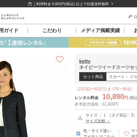
ご利用料金 8,800円(税込) 以上で往復送料無料
ロ
用ガイド
こだわり
メディア掲載実績
ketty
ネイビーツイードスーツセット
セット商品
スカート・ ジ
［2泊3日〜6泊7日まで同一料金］
10,890
レンタル料金
円
(税
参考販売価格：61,600円
サイズ ： L （タグ表記 : 3）
サイズ比較
色・サイズ違い
マ
アイテムはこちら
追