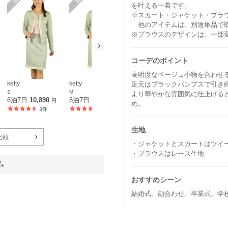
を叶える一着です。
※スカート・ジャケット・ブラ
他のアイテムは、別途単品で
※ブラウスのデザインは、一部
コーデのポイント
高明度なベージュ小物を合わせ
ketty
ketty
ketty
足元はブラックパンプスで引き
S
M
L
より華やかな雰囲気に仕上げる
6泊7日
10,890
6泊7日
10,890
6泊7日
10,890
円
円
円
め。
3件
13件
8件
生地
比較
・ジャケットとスカートはツイ
・ブラウスはレース生地
ム
おすすめシーン
結婚式、顔合わせ、卒業式、学