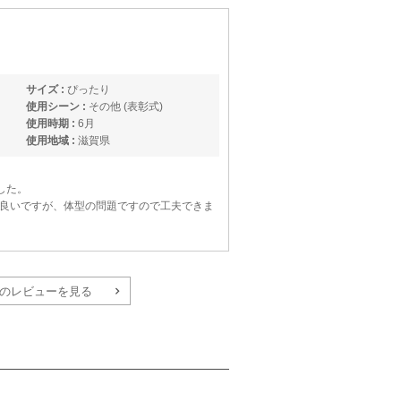
サイズ :
ぴったり
使用シーン :
その他 (表彰式)
使用時期 :
6月
使用地域 :
滋賀県
した。
良いですが、体型の問題ですので工夫できま
のレビューを見る
サイズ :
やや小さい
丈 :
ひざ丈
使用シーン :
卒入園・卒入学式