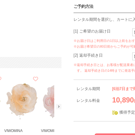
ご予約方法
レンタル期間を選択し、カートに
[1] ご希望のお届け日
※お届け日はご利用日の1日以上前をお
※お届け希望日の80日前からご予約が可
[2] 返却手続き日
※返却手続き日とは、お客様が配送業者
す。 返却手続き日の14時までに発送
レンタル期間
[6泊7日まで
10,890
レンタル料金
獲得予定
VIWOMINA
VIWOMINA
VIWOMINA
Feroux