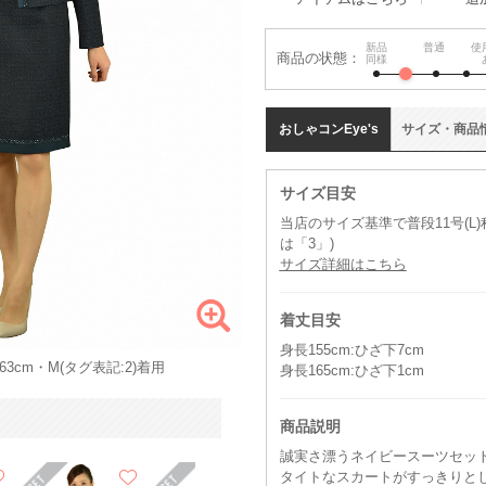
新品
普通
使
商品の状態：
同様
おしゃコン
Eye's
サイズ
・
商品
サイズ目安
当店のサイズ基準で普段11号(L
は「3」)
サイズ詳細はこちら
着丈目安
身長155cm:ひざ下7cm
3cm・M(タグ表記:2)着用
身長165cm:ひざ下1cm
商品説明
誠実さ漂うネイビースーツセッ
タイトなスカートがすっきりと