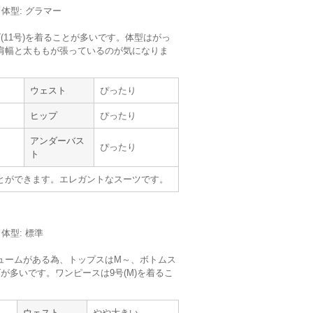
使用時期 :
4月
m／体型: グラマー
使用地域 :
東京都
(11号)を着ることが多いです。体型はがっ
すが、丈が若干短く感じました。
肩幅と太ももが張っているのが気になりま
かさがあってとても良いお品です。
商品を選ぶ楽しみも味わえ使いやすいです。
ウェスト
ぴったり
ヒップ
ぴったり
アンダーバス
ぴったり
ト
サイズ :
ぴったり
とができます。エレガントなスーツです。
丈 :
ひざ丈
使用シーン :
卒入園・卒入学式
使用時期 :
3月
使用地域 :
北海道
／体型: 標準
ュームがある為、トップスはM～、ボトムス
が多いです。ワンピースは9号(M)を着るこ
。
ウェスト
やや大きい