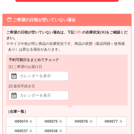
ご希望の日程が空いていない場合
ご希望の日程が空いていない場合は、下記
6件
の在庫状況(※)をご確認くだ
さい。
※サイズや色が同じ商品の在庫状況です。商品の状態（新品同様～使用感
あり）は異なる場合があります。
予約可能日をまとめてチェック
[1] ご希望のお届け日
[2] 返却手続き日
［在庫一覧］
H00074
H00075
H00076
H00077
※
※
※
※
H00537
H00538
※
※