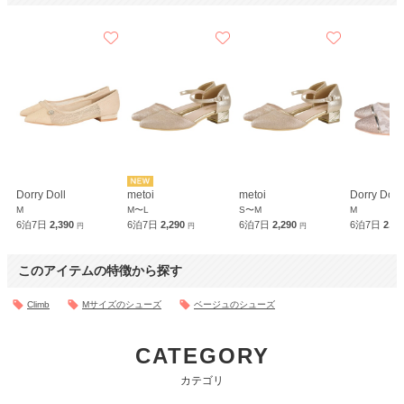
Dorry Doll
metoi
metoi
Dorry Doll
M
M〜L
S〜M
M
6泊7日
2,390
6泊7日
2,290
6泊7日
2,290
6泊7日
2,4
円
円
円
このアイテムの特徴から探す
Climb
Mサイズのシューズ
ベージュのシューズ
CATEGORY
カテゴリ