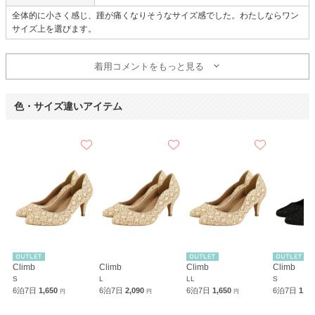
全体的に小さく感じ、踵が痛くなりそうなサイズ感でした。わたしならワン
サイズ上を選びます。
着用コメントをもっと見る
色・サイズ違いアイテム
Climb
Climb
Climb
Climb
S
L
LL
S
6泊7日
1,650
6泊7日
2,090
6泊7日
1,650
6泊7日
1,6
円
円
円