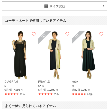
サイズ比較
コーディネートで使用しているアイテム
DIAGRAM
FRAY I.D
ketty
M
S〜M
M
6泊7日
7,590
6泊7日
10,890
6泊7日
9,790
円
円
円
42件
25件
66件
よく一緒に見られているアイテム