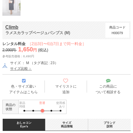
Climb
商品コード
ラメスカラップベージュパンプス (M)
H00079
レンタル料金
［2泊3日〜6泊7日まで同一料金］
1,650
2,090円
円
(税込)
参考販売価格：6,490円
サイズ ： M （タグ表記 : 23）
サイズ比較
色・サイズ違い
マイリストに
この商品に
アイテムはこちら
追加
ついて相談する
新品
普通
使用感
商品の
同様
あり
状態
おしゃコン
サイズ
ブランド
Eye's
商品情報
説明