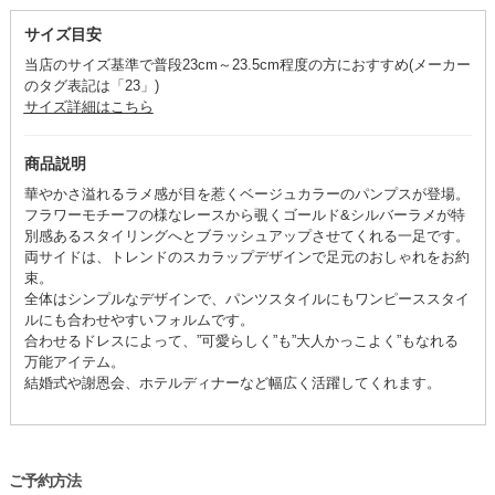
サイズ目安
当店のサイズ基準で普段23cm～23.5cm程度の方におすすめ(メーカー
のタグ表記は「23」)
サイズ詳細はこちら
商品説明
華やかさ溢れるラメ感が目を惹くベージュカラーのパンプスが登場。
フラワーモチーフの様なレースから覗くゴールド&シルバーラメが特
別感あるスタイリングへとブラッシュアップさせてくれる一足です。
両サイドは、トレンドのスカラップデザインで足元のおしゃれをお約
束。
全体はシンプルなデザインで、パンツスタイルにもワンピーススタイ
ルにも合わせやすいフォルムです。
合わせるドレスによって、”可愛らしく”も”大人かっこよく”もなれる
万能アイテム。
結婚式や謝恩会、ホテルディナーなど幅広く活躍してくれます。
ご予約方法