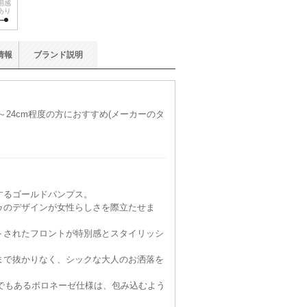
用感
あり
情報
ブランド
説明
m～24cm程度の方におすすめ(メーカーのタ
するゴールドパンプス。
ゥのデザインが女性らしさを際立たせま
トされたフロントが特別感とスタイリッシ
まで抜かりなく、シックな大人のお洒落を
わりでもあるボロネーゼ仕様は、包み込むよう
。