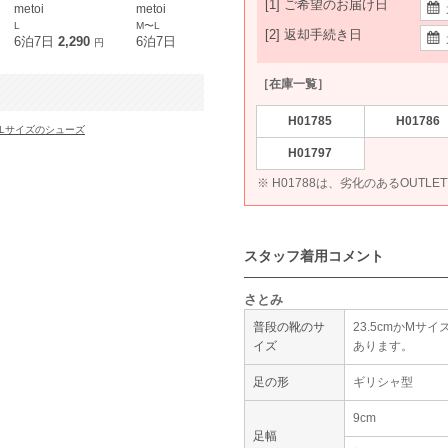
[1] ご希望のお届け日
metoi
metoi
haremode
Dorry Doll
L
M〜L
M〜L
M〜L
[2] 返却手続き日
6泊7日
2,290
6泊7日
2,290
6泊7日
2,290
6泊7日
2,4
円
円
円
［在庫一覧］
H01785
H01786
Lサイズのシューズ
H01797
※ H01788は、劣化のあるOUTL
スタッフ着用コメント
さとみ
普段の靴のサ
23.5cmかMサ
イズ
あります。
足の形
ギリシャ型
9cm
足幅