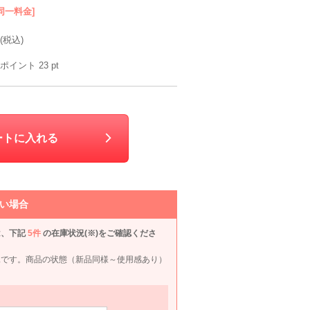
同一料金]
(税込)
ポイント
23
pt
ートに入れる
い場合
は、下記
5件
の在庫状況(※)をご確認くださ
況です。商品の状態（新品同様～使用感あり）