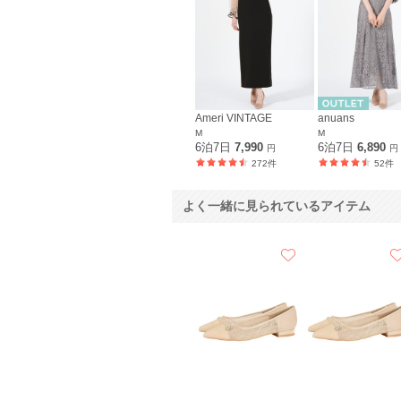
Ameri VINTAGE
anuans
M
M
6泊7日
7,990
6泊7日
6,890
円
円
272件
52件
よく一緒に見られているアイテム