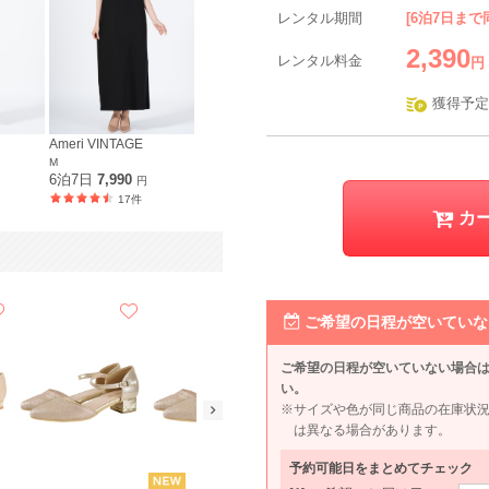
レンタル期間
[6泊7日まで
2,390
レンタル料金
円
獲得予定
Ameri VINTAGE
M
6泊7日
7,990
円
17件
カ
ご希望の日程が空いていな
ご希望の日程が空いていない場合
い。
※サイズや色が同じ商品の在庫状
は異なる場合があります。
予約可能日をまとめてチェック