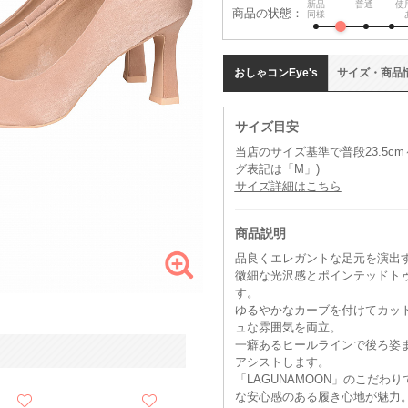
新品
普通
使
商品の状態：
同様
おしゃコン
Eye's
サイズ
・
商品
サイズ目安
当店のサイズ基準で普段23.5c
グ表記は「M」)
サイズ詳細はこちら
商品説明
品良くエレガントな足元を演出
微細な光沢感とポインテッドト
す。
ゆるやかなカーブを付けてカッ
ュな雰囲気を両立。
一癖あるヒールラインで後ろ姿
アシストします。
「LAGUNAMOON」のこだ
な安心感のある履き心地が魅力