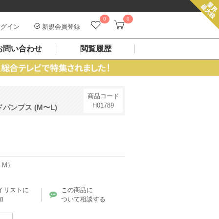
0
0
グイン
新規会員登録
お問い合わせ
閲覧履歴
商品コード
H01789
ンプス (M〜L)
 M）
イリストに
この商品に
加
ついて相談する