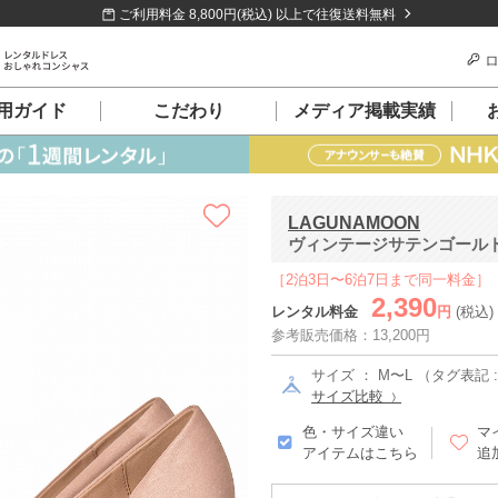
ご利用料金 8,800円(税込) 以上で往復送料無料
ロ
用ガイド
こだわり
メディア掲載実績
LAGUNAMOON
ヴィンテージサテンゴールドパ
［2泊3日〜6泊7日まで同一料金］
2,390
レンタル料金
円
(税込)
参考販売価格：13,200円
サイズ ： M〜L （タグ表記 :
サイズ比較
色・サイズ違い
マ
アイテムはこちら
追