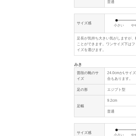
普通
サイズ感
小さい
や
足長が気持ち大きい気がしますが、
ことができます。ワンサイズ下はフ
イズを選びます。
みき
普段の靴のサ
24.0cmかL
イズ
合もあります。
足の形
エジプト型
9.2cm
足幅
普通
サイズ感
小さい
や