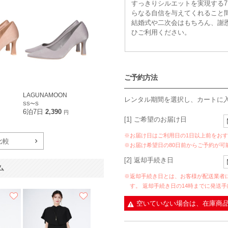
すっきりシルエットを実現する7
らなる自信を与えてくれること
結婚式や二次会はもちろん、謝
ひご利用ください。
ご予約方法
LAGUNAMOON
レンタル期間を選択し、カートに
SS〜S
6泊7日
2,390
円
[1] ご希望のお届け日
※お届け日はご利用日の1日以上前をお
比較
※お届け希望日の80日前からご予約が可
[2] 返却手続き日
ム
※返却手続き日とは、お客様が配送業者
す。 返却手続き日の14時までに発送
空いていない場合は、在庫商