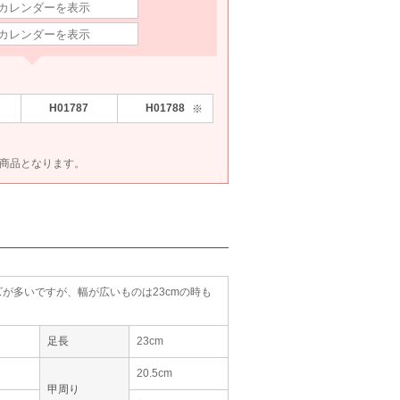
Dorry Doll
metoi
Dorry Doll
Clim
M
M〜L
M〜L
M
90
6泊7日
2,490
6泊7日
2,290
6泊7日
2,490
6泊
円
円
円
円
H01787
H01788
※
ET商品となります。
イズが多いですが、幅が広いものは23cmの時も
足長
23cm
20.5cm
甲周り