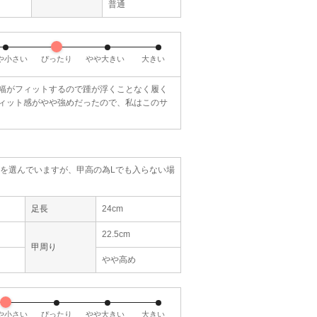
普通
や小さい
ぴったり
やや大きい
大きい
幅がフィットするので踵が浮くことなく履く
ィット感がやや強めだったので、私はこのサ
サイズを選んでいますが、甲高の為Lでも入らない場
足長
24cm
22.5cm
甲周り
やや高め
や小さい
ぴったり
やや大きい
大きい