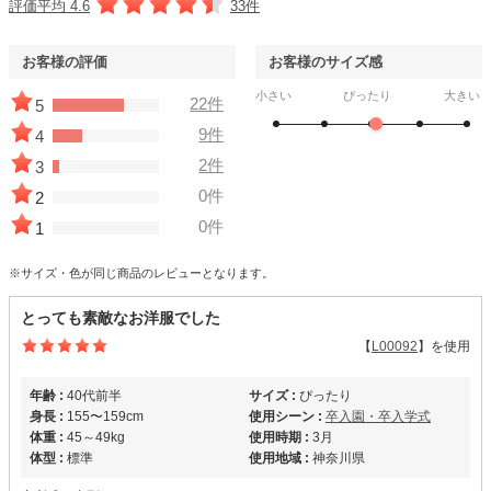
評価平均 4.6
33件
お客様の評価
お客様のサイズ感
小さい
ぴったり
大きい
22件
5
9件
4
2件
3
0件
2
0件
1
※サイズ・色が同じ商品のレビューとなります。
とっても素敵なお洋服でした
【
L00092
】を使用
年齢 :
40代前半
サイズ :
ぴったり
身長 :
155〜159cm
使用シーン :
卒入園・卒入学式
体重 :
45～49kg
使用時期 :
3月
体型 :
標準
使用地域 :
神奈川県