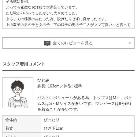
卒所式に参列。
とっても素敵なお洋服で大満足しています。
ただ靴が24.5㎝でしたが少し大きめでした。
来るまでの移動のみだった為、脱げたりせずに良かったです。
上の双子の男の子と女の子、下の双子の男の子二人がママ可愛い～と言って
くれたので、また借りたいと思います♡
お洋服は品があり、とってもよかったです!
何回か利用させていただいています。
全てのレビューを見る
今回は前回レンタルさせていただいたお洋服が無かった為、今回初のスカー
トのお洋服のレンタルでしたが、こちもとても良かったです。
安心してレンタルできました。
スタッフ着用コメント
スタッフの方々には前回もいろいろと相談に乗っていただき、みなさん丁寧
に対応してくださり、毎回安心してレンタルできます。
ありがとうございます。
ひとみ
身長: 163cm／体型: 標準
【一緒に注文した商品】
バストにボリュームがある為、トップスはM～、ボト
ムスはS～Mサイズが多いです。ワンピースは9号(M)
を着ることが多いです。
PETIT SOIR 東京
Climb
全体的
ぴったり
ソワール
着丈
ひざ下1cm
バスト
ぴったり