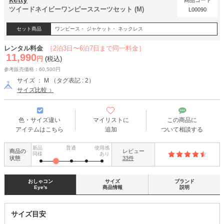
商品コード
ツイードネイビーワンピーススーツセット (M)
L00090
セット商品
ワンピース・ ジャケット・ ネックレス
レンタル料金
［2泊3日〜6泊7日まで同一料金］
11,990
円
(税込)
参考販売価格：60,500円
サイズ ： M （タグ表記 : 2）
サイズ比較
色・サイズ違い
マイリストに
この商品に
アイテムはこちら
追加
ついて相談する
新品
普通
使用感
商品の
レビュー
同様
あり
状態
33件
おしゃコン
サイズ
ブランド
Eye's
商品情報
説明
サイズ目安