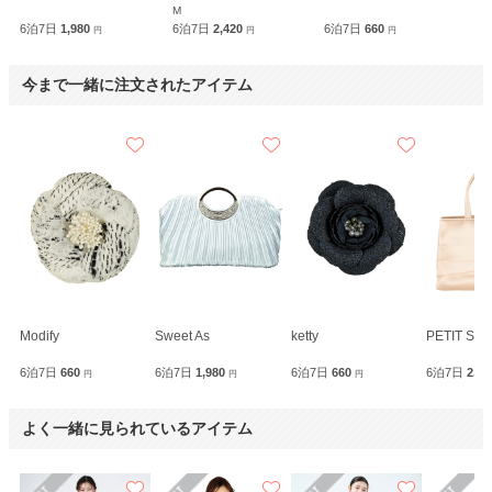
M
6泊7日
1,980
6泊7日
2,420
6泊7日
660
円
円
円
今まで一緒に注文されたアイテム
Modify
Sweet As
ketty
6泊7日
660
6泊7日
1,980
6泊7日
660
6泊7日
2,2
円
円
円
よく一緒に見られているアイテム