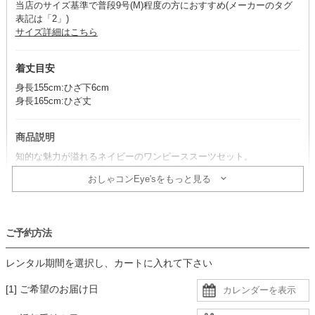
当店のサイズ基準で普段9号(M)程度の方におすすめ(メーカーのタグ
表記は「2」)
サイズ詳細はこちら
着丈目安
身長155cm:ひざ下6cm
身長165cm:ひざ丈
商品説明
知的な魅力が溢れるネイビーのワンピーススーツセット。
ツイード生地に織り込まれた光沢糸が繊細に華やぐ、エレガントな一
おしゃコンEye'sをもっと見る
着です。
※ワンピース・ジャケット・ネックレスのセット商品です。その他の
アイテムは、別途単品で取り扱いがございます。
ご予約方法
コーデのポイント
レンタル期間を選択し、カートに入れて下さい
シルバーやベージュ系など明るい色のバッグがぴったり。
スーツとの明度差が絶妙で、華やかに引き立ちます。
[1] ご希望のお届け日
コサージュはバッグと色を合わせると、統一感が増し、おすすめで
す。