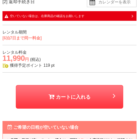
[2] 返却手続き日
生地
空いていない場合は、在庫商品の確認をお願いします
・ジャケットとワンピースのトップス部分はツイード生地
・スカート部分は手触りの良い柔らかな生地
レンタル期間
[6泊7日まで同一料金]
おすすめシーン
結婚式、顔合わせ、入学式、卒業式、式典、七五三、お宮参りなど
レンタル料金
11,990
円
(税込)
獲得予定ポイント
119
pt
カートに入れる
ご希望の日程が空いていない場合