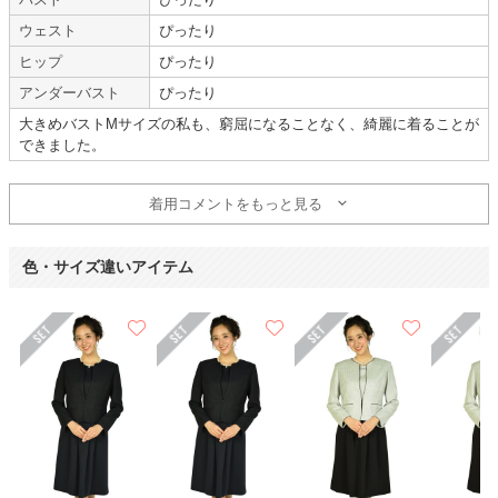
上品なドレス
ウェスト
ぴったり
【
L00091
】を使用
ヒップ
ぴったり
年齢 :
50代以降
サイズ :
ぴったり
アンダーバスト
ぴったり
身長 :
150〜154cm
丈 :
ひざより少し下
大きめバストMサイズの私も、窮屈になることなく、綺麗に着ることが
体重 :
45～49kg
使用シーン :
七五三・お宮参り
できました。
体型 :
標準
使用時期 :
12月
使用地域 :
茨城県
着用コメントをもっと見る
最初、口コミを見て、同じくらいの身長・体重の方と同じサイズを注文した
が、Sサイズは肩まわりと腰まわりがきつく、動きにくかったため、Mサイ
ズに変更をお願いした。
色・サイズ違いアイテム
早めの到着を希望していたので、変更しても十分に間に合って良かった。
メールの返信も迅速で丁寧だった。
サイズは、メジャーを使ってきちんと計測せず、手持ちの服を見て決めてし
まったのが失敗だった。
ドレスは上品で状態も良く、また利用したいと思う。
【一緒に注文した商品】
INDIVI