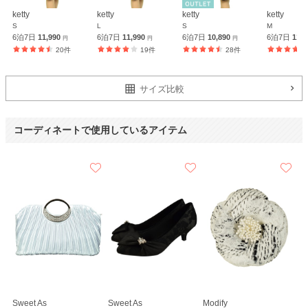
ketty
ketty
ketty
ketty
S
L
S
M
すごく良かったです
6泊7日
11,990
6泊7日
11,990
6泊7日
10,890
6泊7日
11,
円
円
円
20件
19件
28件
【
L00092
】を使用
年齢 :
50代以降
サイズ :
ぴったり
サイズ比較
身長 :
160〜164cm
丈 :
ひざ丈
体重 :
40～44kg
使用シーン :
卒入園・卒入学式
体型 :
標準
使用時期 :
4月
コーディネートで使用しているアイテム
使用地域 :
千葉県
思っていたより、すごく良かったです。
ありがとうございました。
Sweet As
Sweet As
Modify