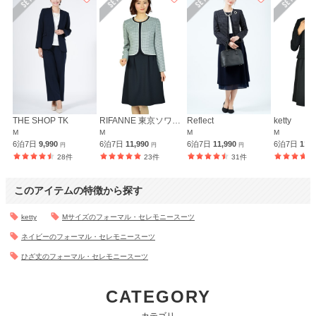
THE SHOP TK
RIFANNE 東京ソワール
Reflect
ketty
M
M
M
M
6泊7日
9,990
6泊7日
11,990
6泊7日
11,990
6泊7日
11,
円
円
円
28件
23件
31件
このアイテムの特徴から探す
ketty
Mサイズのフォーマル・セレモニースーツ
ネイビーのフォーマル・セレモニースーツ
ひざ丈のフォーマル・セレモニースーツ
CATEGORY
カテゴリ